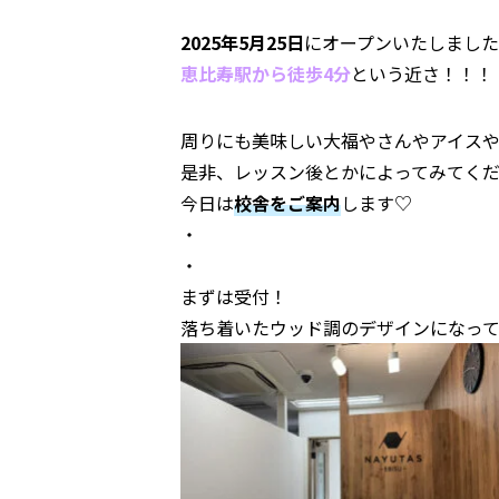
2025年5月25日
にオープンいたしました
恵比寿駅から徒歩4分
という近さ！！！
周りにも美味しい大福やさんやアイス
是非、レッスン後とかによってみてく
今日は
校舎をご案内
します♡
・
・
まずは受付！
落ち着いたウッド調のデザインになっ