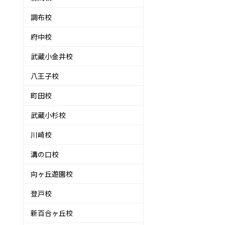
調布校
府中校
武蔵小金井校
八王子校
町田校
武蔵小杉校
川崎校
溝の口校
向ヶ丘遊園校
登戸校
新百合ヶ丘校