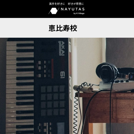
苦手を好きに 好きが得意に
恵比寿校