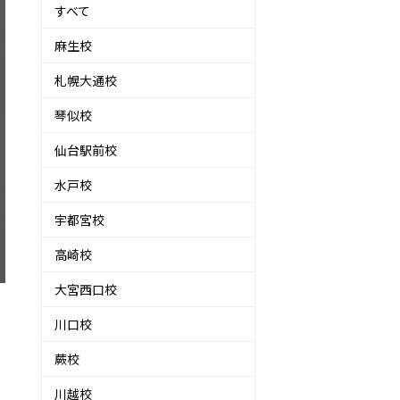
すべて
麻生校
札幌大通校
琴似校
仙台駅前校
水戸校
宇都宮校
高崎校
大宮西口校
川口校
蕨校
川越校