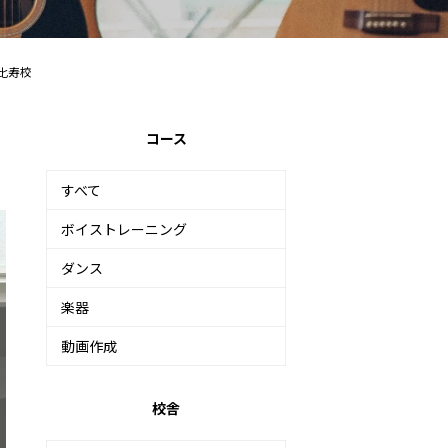
恵比寿校
コース
すべて
ボイストレーニング
ダンス
楽器
動画作成
校舎