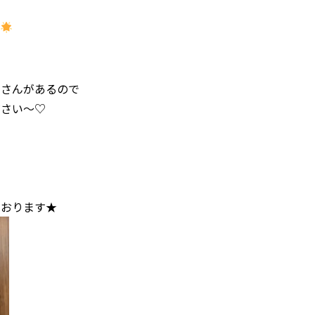
やさんがあるので
ださい～♡
ております★