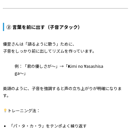
② 言葉を前に出す（子音アタック）
優里さんは「語るように歌う」ために、
子音をしっかり前に出してリズムを作っています。
例：「君の優しさが〜」→「
K
imi no
Y
asashisa
ga〜」
英語のように、子音を強調すると声の立ち上がりが明確になりま
す。
トレーニング法：
「パ・タ・カ・ラ」をテンポよく繰り返す