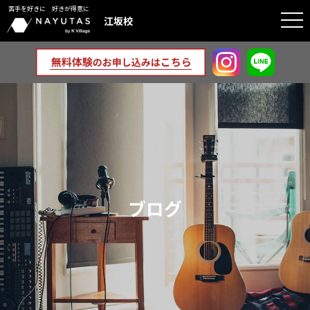
苦手を好きに 好きが得意に
togg
江坂校
navi
ブログ