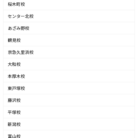
桜木町校
センター北校
あざみ野校
鶴見校
京急久里浜校
大和校
本厚木校
東戸塚校
藤沢校
平塚校
新潟校
富山校