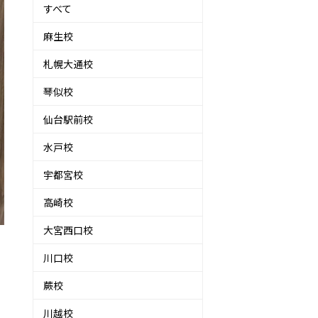
すべて
麻生校
札幌大通校
琴似校
仙台駅前校
水戸校
宇都宮校
高崎校
大宮西口校
川口校
蕨校
川越校