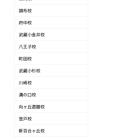
調布校
府中校
武蔵小金井校
八王子校
町田校
武蔵小杉校
川崎校
溝の口校
向ヶ丘遊園校
登戸校
新百合ヶ丘校