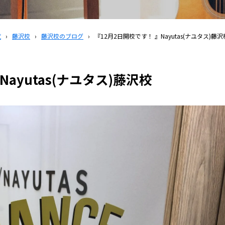
覧
›
藤沢校
›
藤沢校のブログ
›
『12月2日開校です！ 』Nayutas(ナユタス)藤沢
ayutas(ナユタス)藤沢校