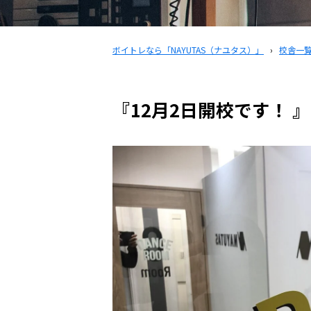
ボイトレなら「NAYUTAS（ナユタス）」
›
校舎一
『12月2日開校です！ 』N