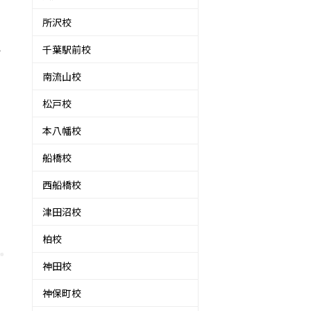
所沢校
い
千葉駅前校
南流山校
松戸校
本八幡校
船橋校
西船橋校
津田沼校
柏校
神田校
神保町校