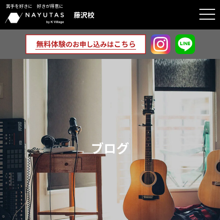
苦手を好きに 好きが得意に
togg
藤沢校
navi
ブログ