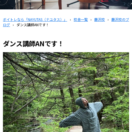
ボイトレなら「NAYUTAS（ナユタス）」
›
校舎一覧
›
藤沢校
›
藤沢校のブ
ログ
›
ダンス講師ANです！
ダンス講師ANです！