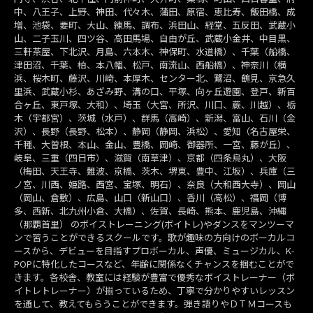
中、八王子、上野、神田、代々木、蒲田、原宿、恵比寿、飯田橋、成
増、池袋、要町、大山、練馬、調布、浜田山、経堂、五反田、武蔵小
山、二子玉川、四ツ谷、高田馬場、自由が丘、武蔵小金井、中目黒、
三軒茶屋、下北沢、月島、六本木、神保町、水道橋）、千葉（船橋、
津田沼、千葉、柏、本八幡、松戸、南流山、西船橋）、神奈川（横
浜、桜木町、藤沢、川崎、本厚木、センター北、鷺沼、鶴見、京急久
里浜、武蔵小杉、あざみ野、溝の口、平塚、向ヶ丘遊園、登戸、新百
合ヶ丘、東戸塚、大和）、埼玉（大宮、所沢、川口、蕨、川越）、栃
木（宇都宮）、茨城（水戸）、群馬（高崎）、新潟、富山、石川（金
沢）、長野（長野、松本）、静岡（静岡、浜松）、愛知（名古屋栄、
千種、大曽根、本山、金山、豊橋、岡崎、御器所、一宮、藤が丘）、
岐阜、三重（四日市）、滋賀（南草津）、京都（四条烏丸）、大阪
（梅田、天王寺、難波、京橋、茨木、堺東、豊中、江坂）、兵庫（三
ノ宮、川西、姫路、西宮、宝塚、明石）、奈良（大和西大寺）、岡山
（岡山、倉敷）、広島、山口（新山口）、香川（高松）、福岡（博
多、西新、北九州小倉、大橋）、佐賀、長崎、熊本、鹿児島、沖縄
（那覇首里） のボイストレーニング(ボイトレ)やダンスをマンツーマ
ンで習うことができるスクールです。歌が趣味の方向けのボーカルコ
ースから、デビューを目指すプロボーカル、声優、ミュージカル、K-
POPに特化したコースなど、年齢に関係なくチャンスを掴むことがで
きます。各校舎、教室には経験が豊富で優秀なボイストレーナー（ボ
イトレトレーナー）が揃っているため、丁寧で分かりやすいレッスン
を通して、教えてもらうことができます。弾き語りやＤＴＭコースも