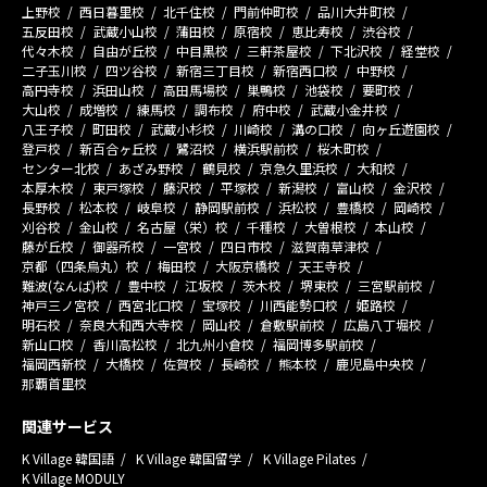
上野校
西日暮里校
北千住校
門前仲町校
品川大井町校
五反田校
武蔵小山校
蒲田校
原宿校
恵比寿校
渋谷校
代々木校
自由が丘校
中目黒校
三軒茶屋校
下北沢校
経堂校
二子玉川校
四ツ谷校
新宿三丁目校
新宿西口校
中野校
高円寺校
浜田山校
高田馬場校
巣鴨校
池袋校
要町校
大山校
成増校
練馬校
調布校
府中校
武蔵小金井校
八王子校
町田校
武蔵小杉校
川崎校
溝の口校
向ヶ丘遊園校
登戸校
新百合ヶ丘校
鷺沼校
横浜駅前校
桜木町校
センター北校
あざみ野校
鶴見校
京急久里浜校
大和校
本厚木校
東戸塚校
藤沢校
平塚校
新潟校
富山校
金沢校
長野校
松本校
岐阜校
静岡駅前校
浜松校
豊橋校
岡崎校
刈谷校
金山校
名古屋（栄）校
千種校
大曽根校
本山校
藤が丘校
御器所校
一宮校
四日市校
滋賀南草津校
京都（四条烏丸）校
梅田校
大阪京橋校
天王寺校
難波(なんば)校
豊中校
江坂校
茨木校
堺東校
三宮駅前校
神戸三ノ宮校
西宮北口校
宝塚校
川西能勢口校
姫路校
明石校
奈良大和西大寺校
岡山校
倉敷駅前校
広島八丁堀校
新山口校
香川高松校
北九州小倉校
福岡博多駅前校
福岡西新校
大橋校
佐賀校
長崎校
熊本校
鹿児島中央校
那覇首里校
関連サービス
K Village 韓国語
K Village 韓国留学
K Village Pilates
K Village MODULY