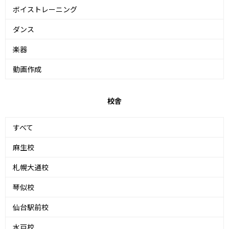
ボイストレーニング
ダンス
楽器
動画作成
校舎
すべて
麻生校
札幌大通校
琴似校
仙台駅前校
水戸校