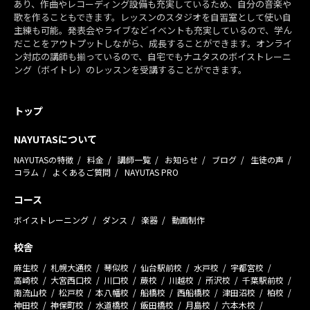
あり、作曲やレコーディング設備も充実しているため、自分の音楽や
歌を作ることもできます。レッスンのスタジオを自習室として使い自
主練も可能。発表会やライブなどイベントも充実しているので、学ん
だことをアウトプットしながら、成長することができます。オンライ
ン対応の講師も揃っているので、自宅でもナユタスのボイストレーニ
ング（ボイトレ）のレッスンを受講することができます。
トップ
NAYUTASについて
NAYUTASの特徴
料金
講師一覧
お知らせ
ブログ
生徒の声
コラム
よくあるご質問
NAYUTAS PRO
コース
ボイストレーニング
ダンス
楽器
動画制作
校舎
麻生校
札幌大通校
琴似校
仙台駅前校
水戸校
宇都宮校
高崎校
大宮西口校
川口校
蕨校
川越校
所沢校
千葉駅前校
南流山校
松戸校
本八幡校
船橋校
西船橋校
津田沼校
柏校
神田校
神保町校
水道橋校
飯田橋校
月島校
六本木校