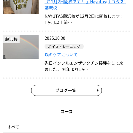
『12月2日開校です！ 』Nayutas(ナユタス)
藤沢校
NAYUTAS藤沢校が12月2日に開校します！
1ヶ月以上前…
2025.10.30
藤沢校
ボイストレーニング
喉のケアについて
先日インフルエンザワクチン接種をして来
ました。 例年より1ヶ…
ブログ一覧
コース
すべて