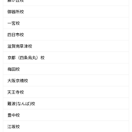
藤が丘校
御器所校
一宮校
四日市校
滋賀南草津校
京都（四条烏丸）校
梅田校
大阪京橋校
天王寺校
難波(なんば)校
豊中校
江坂校