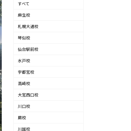
すべて
麻生校
札幌大通校
琴似校
仙台駅前校
水戸校
宇都宮校
高崎校
大宮西口校
川口校
蕨校
川越校