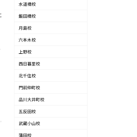
水道橋校
に
飯田橋校
月島校
六本木校
で
上野校
西日暮里校
北千住校
門前仲町校
品川大井町校
五反田校
武蔵小山校
蒲田校