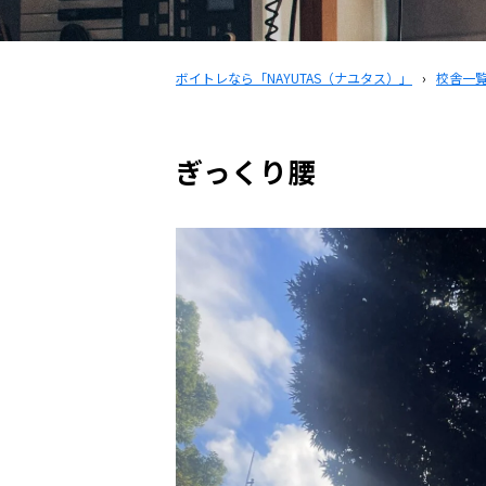
ボイトレなら「NAYUTAS（ナユタス）」
›
校舎一
ぎっくり腰