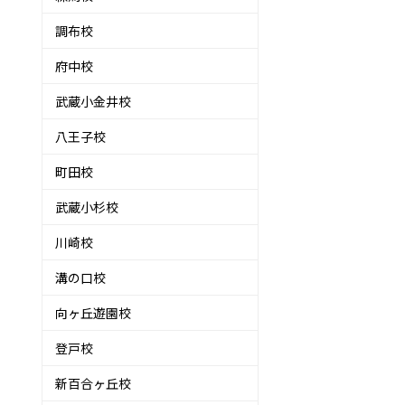
調布校
府中校
武蔵小金井校
八王子校
町田校
武蔵小杉校
川崎校
溝の口校
向ヶ丘遊園校
登戸校
新百合ヶ丘校