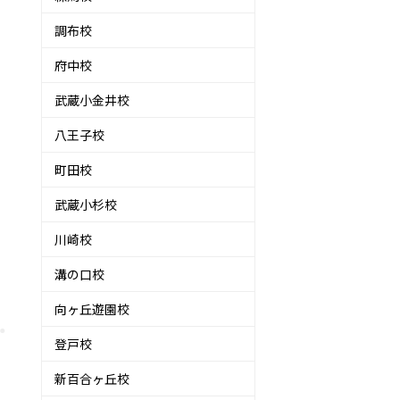
調布校
府中校
武蔵小金井校
八王子校
町田校
武蔵小杉校
川崎校
溝の口校
向ヶ丘遊園校
登戸校
新百合ヶ丘校