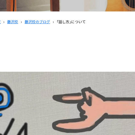
覧
›
藤沢校
›
藤沢校のブログ
›
｢話し方｣について