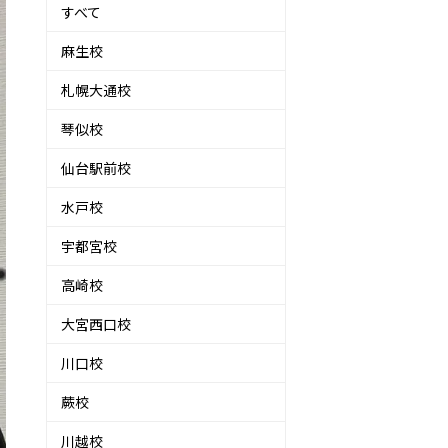
すべて
麻生校
札幌大通校
琴似校
仙台駅前校
水戸校
宇都宮校
高崎校
大宮西口校
川口校
蕨校
川越校