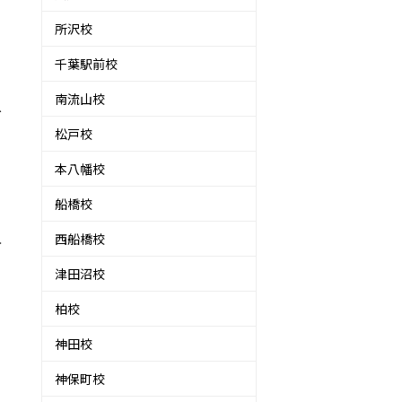
所沢校
千葉駅前校
南流山校
お
松戸校
本八幡校
船橋校
西船橋校
方
津田沼校
柏校
声
神田校
神保町校