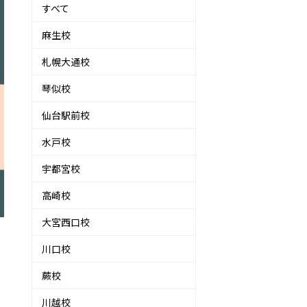
すべて
麻生校
札幌大通校
琴似校
仙台駅前校
水戸校
宇都宮校
高崎校
大宮西口校
川口校
蕨校
川越校