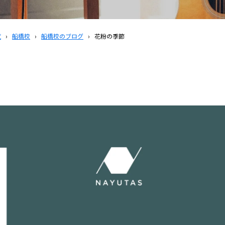
覧
›
船橋校
›
船橋校のブログ
›
花粉の季節