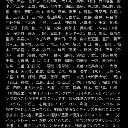
円寺、渋谷、北千住、門前仲町、大井町、巣鴨、町田、西日暮里、府
中、八王子、上野、神田、代々木、蒲田、原宿、恵比寿、飯田橋、成
増、池袋、要町、大山、練馬、調布、浜田山、経堂、五反田、武蔵小
山、二子玉川、四ツ谷、高田馬場、自由が丘、武蔵小金井、中目黒、
三軒茶屋、下北沢、月島、六本木、神保町、水道橋）、千葉（船橋、
津田沼、千葉、柏、本八幡、松戸、南流山、西船橋）、神奈川（横
浜、桜木町、藤沢、川崎、本厚木、センター北、鷺沼、鶴見、京急久
里浜、武蔵小杉、あざみ野、溝の口、平塚、向ヶ丘遊園、登戸、新百
合ヶ丘、東戸塚、大和）、埼玉（大宮、所沢、川口、蕨、川越）、栃
木（宇都宮）、茨城（水戸）、群馬（高崎）、新潟、富山、石川（金
沢）、長野（長野、松本）、静岡（静岡、浜松）、愛知（名古屋栄、
千種、大曽根、本山、金山、豊橋、岡崎、御器所、一宮、藤が丘）、
岐阜、三重（四日市）、滋賀（南草津）、京都（四条烏丸）、大阪
（梅田、天王寺、難波、京橋、茨木、堺東、豊中、江坂）、兵庫（三
ノ宮、川西、姫路、西宮、宝塚、明石）、奈良（大和西大寺）、岡山
（岡山、倉敷）、広島、山口（新山口）、香川（高松）、福岡（博
多、西新、北九州小倉、大橋）、佐賀、長崎、熊本、鹿児島、沖縄
（那覇首里） のボイストレーニング(ボイトレ)やダンスをマンツーマ
ンで習うことができるスクールです。歌が趣味の方向けのボーカルコ
ースから、デビューを目指すプロボーカル、声優、ミュージカル、K-
POPに特化したコースなど、年齢に関係なくチャンスを掴むことがで
きます。各校舎、教室には経験が豊富で優秀なボイストレーナー（ボ
イトレトレーナー）が揃っているため、丁寧で分かりやすいレッスン
を通して、教えてもらうことができます。弾き語りやＤＴＭコースも