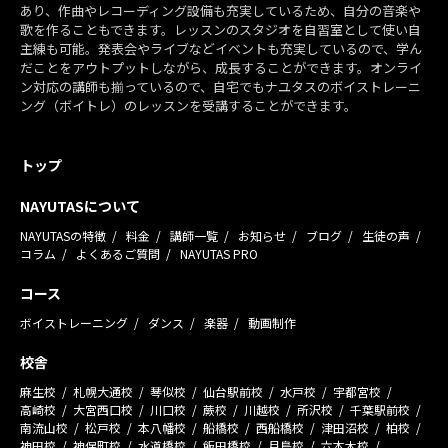
あり、作曲やレコーディング設備も充実しているため、自分の音楽や
歌を作ることもできます。レッスンのスタジオを自習室として使い自
主練も可能。発表会やライブなどイベントも充実しているので、学ん
だことをアウトプットしながら、成長することができます。オンライ
ン対応の講師も揃っているので、自宅でもナユタスのボイストレーニ
ング（ボイトレ）のレッスンを受講することができます。
トップ
NAYUTASについて
NAYUTASの特徴
料金
講師一覧
お知らせ
ブログ
生徒の声
コラム
よくあるご質問
NAYUTAS PRO
コース
ボイストレーニング
ダンス
楽器
動画制作
校舎
麻生校
札幌大通校
琴似校
仙台駅前校
水戸校
宇都宮校
高崎校
大宮西口校
川口校
蕨校
川越校
所沢校
千葉駅前校
南流山校
松戸校
本八幡校
船橋校
西船橋校
津田沼校
柏校
神田校
神保町校
水道橋校
飯田橋校
月島校
六本木校