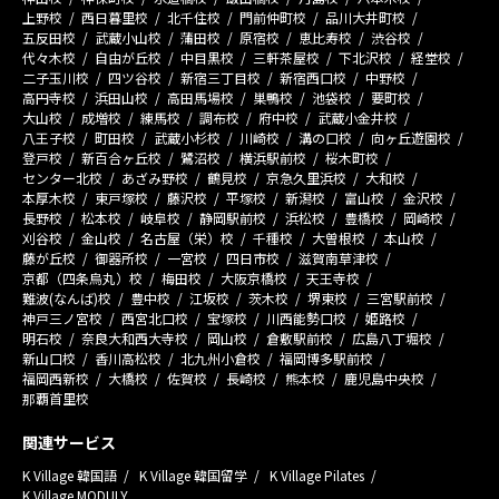
上野校
西日暮里校
北千住校
門前仲町校
品川大井町校
五反田校
武蔵小山校
蒲田校
原宿校
恵比寿校
渋谷校
代々木校
自由が丘校
中目黒校
三軒茶屋校
下北沢校
経堂校
二子玉川校
四ツ谷校
新宿三丁目校
新宿西口校
中野校
高円寺校
浜田山校
高田馬場校
巣鴨校
池袋校
要町校
大山校
成増校
練馬校
調布校
府中校
武蔵小金井校
八王子校
町田校
武蔵小杉校
川崎校
溝の口校
向ヶ丘遊園校
登戸校
新百合ヶ丘校
鷺沼校
横浜駅前校
桜木町校
センター北校
あざみ野校
鶴見校
京急久里浜校
大和校
本厚木校
東戸塚校
藤沢校
平塚校
新潟校
富山校
金沢校
長野校
松本校
岐阜校
静岡駅前校
浜松校
豊橋校
岡崎校
刈谷校
金山校
名古屋（栄）校
千種校
大曽根校
本山校
藤が丘校
御器所校
一宮校
四日市校
滋賀南草津校
京都（四条烏丸）校
梅田校
大阪京橋校
天王寺校
難波(なんば)校
豊中校
江坂校
茨木校
堺東校
三宮駅前校
神戸三ノ宮校
西宮北口校
宝塚校
川西能勢口校
姫路校
明石校
奈良大和西大寺校
岡山校
倉敷駅前校
広島八丁堀校
新山口校
香川高松校
北九州小倉校
福岡博多駅前校
福岡西新校
大橋校
佐賀校
長崎校
熊本校
鹿児島中央校
那覇首里校
関連サービス
K Village 韓国語
K Village 韓国留学
K Village Pilates
K Village MODULY