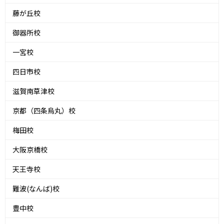
藤が丘校
御器所校
一宮校
四日市校
滋賀南草津校
京都（四条烏丸）校
梅田校
大阪京橋校
天王寺校
難波(なんば)校
豊中校