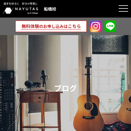
苦手を好きに 好きが得意に
togg
船橋校
navi
ブログ