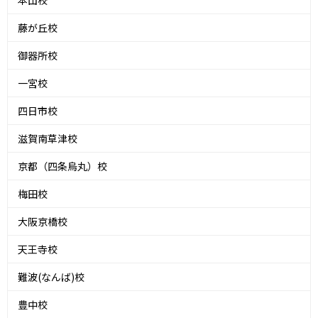
本山校
藤が丘校
御器所校
一宮校
四日市校
滋賀南草津校
京都（四条烏丸）校
梅田校
大阪京橋校
天王寺校
難波(なんば)校
豊中校