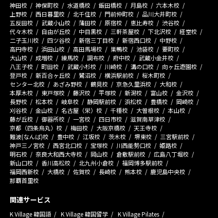
神田校
神保町校
水道橋校
飯田橋校
月島校
六本木校
上野校
西日暮里校
北千住校
門前仲町校
品川大井町校
五反田校
武蔵小山校
蒲田校
原宿校
恵比寿校
渋谷校
代々木校
自由が丘校
中目黒校
三軒茶屋校
下北沢校
経堂校
二子玉川校
四ツ谷校
新宿三丁目校
新宿西口校
中野校
高円寺校
浜田山校
高田馬場校
巣鴨校
池袋校
要町校
大山校
成増校
練馬校
調布校
府中校
武蔵小金井校
八王子校
町田校
武蔵小杉校
川崎校
溝の口校
向ヶ丘遊園校
登戸校
新百合ヶ丘校
鷺沼校
横浜駅前校
桜木町校
センター北校
あざみ野校
鶴見校
京急久里浜校
大和校
本厚木校
東戸塚校
藤沢校
平塚校
新潟校
富山校
金沢校
長野校
松本校
岐阜校
静岡駅前校
浜松校
豊橋校
岡崎校
刈谷校
金山校
名古屋（栄）校
千種校
大曽根校
本山校
藤が丘校
御器所校
一宮校
四日市校
滋賀南草津校
京都（四条烏丸）校
梅田校
大阪京橋校
天王寺校
難波(なんば)校
豊中校
江坂校
茨木校
堺東校
三宮駅前校
神戸三ノ宮校
西宮北口校
宝塚校
川西能勢口校
姫路校
明石校
奈良大和西大寺校
岡山校
倉敷駅前校
広島八丁堀校
新山口校
香川高松校
北九州小倉校
福岡博多駅前校
福岡西新校
大橋校
佐賀校
長崎校
熊本校
鹿児島中央校
那覇首里校
関連サービス
K Village 韓国語
K Village 韓国留学
K Village Pilates