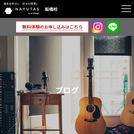
苦手を好きに 好きが得意に
togg
船橋校
navi
ブログ