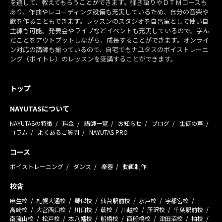
を通して、教えてもらうことができます。弾き語りやＤＴＭコースも
あり、作曲やレコーディング設備も充実しているため、自分の音楽や
歌を作ることもできます。レッスンのスタジオを自習室として使い自
主練も可能。発表会やライブなどイベントも充実しているので、学ん
だことをアウトプットしながら、成長することができます。オンライ
ン対応の講師も揃っているので、自宅でもナユタスのボイストレーニ
ング（ボイトレ）のレッスンを受講することができます。
トップ
NAYUTASについて
NAYUTASの特徴
料金
講師一覧
お知らせ
ブログ
生徒の声
コラム
よくあるご質問
NAYUTAS PRO
コース
ボイストレーニング
ダンス
楽器
動画制作
校舎
麻生校
札幌大通校
琴似校
仙台駅前校
水戸校
宇都宮校
高崎校
大宮西口校
川口校
蕨校
川越校
所沢校
千葉駅前校
南流山校
松戸校
本八幡校
船橋校
西船橋校
津田沼校
柏校