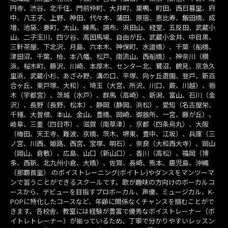
円寺、渋谷、北千住、門前仲町、大井町、巣鴨、町田、西日暮里、府
中、八王子、上野、神田、代々木、蒲田、原宿、恵比寿、飯田橋、成
増、池袋、要町、大山、練馬、調布、浜田山、経堂、五反田、武蔵小
山、二子玉川、四ツ谷、高田馬場、自由が丘、武蔵小金井、中目黒、
三軒茶屋、下北沢、月島、六本木、神保町、水道橋）、千葉（船橋、
津田沼、千葉、柏、本八幡、松戸、南流山、西船橋）、神奈川（横
浜、桜木町、藤沢、川崎、本厚木、センター北、鷺沼、鶴見、京急久
里浜、武蔵小杉、あざみ野、溝の口、平塚、向ヶ丘遊園、登戸、新百
合ヶ丘、東戸塚、大和）、埼玉（大宮、所沢、川口、蕨、川越）、栃
木（宇都宮）、茨城（水戸）、群馬（高崎）、新潟、富山、石川（金
沢）、長野（長野、松本）、静岡（静岡、浜松）、愛知（名古屋栄、
千種、大曽根、本山、金山、豊橋、岡崎、御器所、一宮、藤が丘）、
岐阜、三重（四日市）、滋賀（南草津）、京都（四条烏丸）、大阪
（梅田、天王寺、難波、京橋、茨木、堺東、豊中、江坂）、兵庫（三
ノ宮、川西、姫路、西宮、宝塚、明石）、奈良（大和西大寺）、岡山
（岡山、倉敷）、広島、山口（新山口）、香川（高松）、福岡（博
多、西新、北九州小倉、大橋）、佐賀、長崎、熊本、鹿児島、沖縄
（那覇首里） のボイストレーニング(ボイトレ)やダンスをマンツーマ
ンで習うことができるスクールです。歌が趣味の方向けのボーカルコ
ースから、デビューを目指すプロボーカル、声優、ミュージカル、K-
POPに特化したコースなど、年齢に関係なくチャンスを掴むことがで
きます。各校舎、教室には経験が豊富で優秀なボイストレーナー（ボ
イトレトレーナー）が揃っているため、丁寧で分かりやすいレッスン