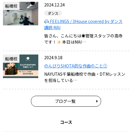
2024.12.24
船橋校
ダンス
FEELINGS / 3House covered by ダンス
講師 MAI
皆さん、こんにちは☀管理スタッフの高寺
です！
本日はMAI…
2024.9.18
船橋校
のんびりSHOTA的な作曲のこと①
NAYUTAS千葉船橋校で作曲・DTMレッスン
を担当している…
ブログ一覧
コース