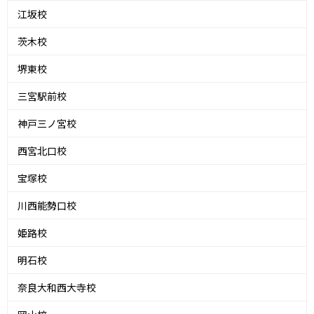
江坂校
茨木校
堺東校
三宮駅前校
神戸三ノ宮校
西宮北口校
宝塚校
川西能勢口校
姫路校
明石校
奈良大和西大寺校