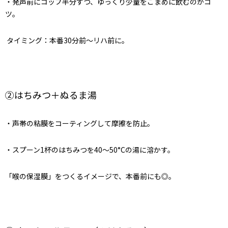
・発声前にコップ半分ずつ、ゆっくり少量をこまめに飲むのがコ
ツ。
タイミング：本番30分前～リハ前に。
②はちみつ＋ぬるま湯
・声帯の粘膜をコーティングして摩擦を防止。
・スプーン1杯のはちみつを40〜50°Cの湯に溶かす。
「喉の保湿膜」をつくるイメージで、本番前にも◎。