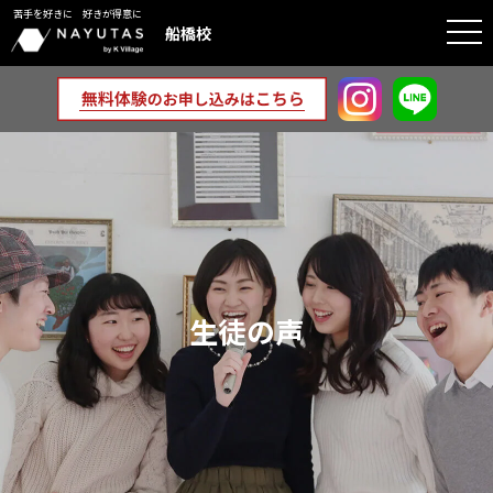
苦手を好きに 好きが得意に
togg
船橋校
navi
生徒の声