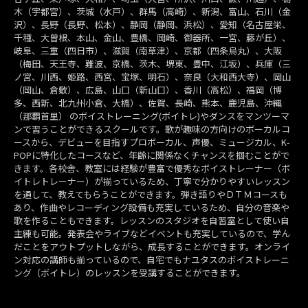
木（宇都宮）、茨城（水戸）、群馬（高崎）、新潟、富山、石川（金
沢）、長野（長野、松本）、静岡（静岡、浜松）、愛知（名古屋栄、
千種、大曽根、本山、金山、豊橋、岡崎、御器所、一宮、藤が丘）、
岐阜、三重（四日市）、滋賀（南草津）、京都（四条烏丸）、大阪
（梅田、天王寺、難波、京橋、茨木、堺東、豊中、江坂）、兵庫（三
ノ宮、川西、姫路、西宮、宝塚、明石）、奈良（大和西大寺）、岡山
（岡山、倉敷）、広島、山口（新山口）、香川（高松）、福岡（博
多、西新、北九州小倉、大橋）、佐賀、長崎、熊本、鹿児島、沖縄
（那覇首里） のボイストレーニング(ボイトレ)やダンスをマンツーマ
ンで習うことができるスクールです。歌が趣味の方向けのボーカルコ
ースから、デビューを目指すプロボーカル、声優、ミュージカル、K-
POPに特化したコースなど、年齢に関係なくチャンスを掴むことがで
きます。各校舎、教室には経験が豊富で優秀なボイストレーナー（ボ
イトレトレーナー）が揃っているため、丁寧で分かりやすいレッスン
を通して、教えてもらうことができます。弾き語りやＤＴＭコースも
あり、作曲やレコーディング設備も充実しているため、自分の音楽や
歌を作ることもできます。レッスンのスタジオを自習室として使い自
主練も可能。発表会やライブなどイベントも充実しているので、学ん
だことをアウトプットしながら、成長することができます。オンライ
ン対応の講師も揃っているので、自宅でもナユタスのボイストレーニ
ング（ボイトレ）のレッスンを受講することができます。