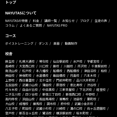
トップ
NAYUTASについて
NAYUTASの特徴
料金
講師一覧
お知らせ
ブログ
生徒の声
コラム
よくあるご質問
NAYUTAS PRO
コース
ボイストレーニング
ダンス
楽器
動画制作
校舎
麻生校
札幌大通校
琴似校
仙台駅前校
水戸校
宇都宮校
高崎校
大宮西口校
川口校
蕨校
川越校
所沢校
千葉駅前校
南流山校
松戸校
本八幡校
船橋校
西船橋校
津田沼校
柏校
神田校
神保町校
水道橋校
飯田橋校
月島校
六本木校
上野校
西日暮里校
北千住校
門前仲町校
品川大井町校
五反田校
武蔵小山校
蒲田校
原宿校
恵比寿校
渋谷校
代々木校
自由が丘校
中目黒校
三軒茶屋校
下北沢校
経堂校
二子玉川校
四ツ谷校
新宿三丁目校
新宿西口校
中野校
高円寺校
浜田山校
高田馬場校
巣鴨校
池袋校
要町校
大山校
成増校
練馬校
調布校
府中校
武蔵小金井校
八王子校
町田校
武蔵小杉校
川崎校
溝の口校
向ヶ丘遊園校
登戸校
新百合ヶ丘校
鷺沼校
横浜駅前校
桜木町校