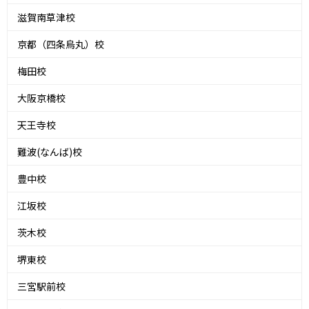
滋賀南草津校
京都（四条烏丸）校
梅田校
大阪京橋校
天王寺校
難波(なんば)校
豊中校
江坂校
茨木校
堺東校
三宮駅前校