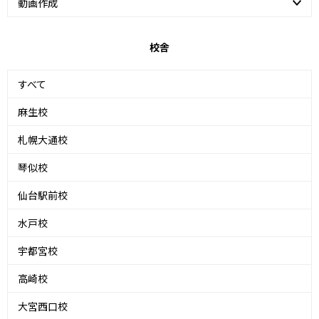
動画作成
校舎
すべて
麻生校
札幌大通校
琴似校
仙台駅前校
水戸校
宇都宮校
高崎校
大宮西口校