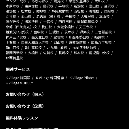
センター北校
あざみ野校
鶴見校
京急久里浜校
大和校
本厚木校
東戸塚校
藤沢校
平塚校
新潟校
富山校
金沢校
長野校
松本校
岐阜校
静岡駅前校
浜松校
豊橋校
岡崎校
刈谷校
金山校
名古屋（栄）校
千種校
大曽根校
本山校
藤が丘校
御器所校
一宮校
四日市校
滋賀南草津校
京都（四条烏丸）校
梅田校
大阪京橋校
天王寺校
難波(なんば)校
豊中校
江坂校
茨木校
堺東校
三宮駅前校
神戸三ノ宮校
西宮北口校
宝塚校
川西能勢口校
姫路校
明石校
奈良大和西大寺校
岡山校
倉敷駅前校
広島八丁堀校
新山口校
香川高松校
北九州小倉校
福岡博多駅前校
福岡西新校
大橋校
佐賀校
長崎校
熊本校
鹿児島中央校
那覇首里校
関連サービス
K Village 韓国語
K Village 韓国留学
K Village Pilates
K Village MODULY
お問い合わせ（個人）
お問い合わせ（企業）
無料体験レッスン