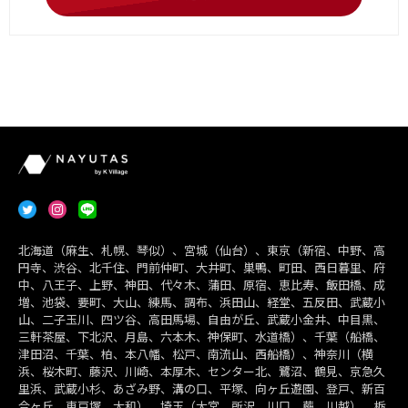
北海道（麻生、札幌、琴似）、宮城（仙台）、東京（新宿、中野、高
円寺、渋谷、北千住、門前仲町、大井町、巣鴨、町田、西日暮里、府
中、八王子、上野、神田、代々木、蒲田、原宿、恵比寿、飯田橋、成
増、池袋、要町、大山、練馬、調布、浜田山、経堂、五反田、武蔵小
山、二子玉川、四ツ谷、高田馬場、自由が丘、武蔵小金井、中目黒、
三軒茶屋、下北沢、月島、六本木、神保町、水道橋）、千葉（船橋、
津田沼、千葉、柏、本八幡、松戸、南流山、西船橋）、神奈川（横
浜、桜木町、藤沢、川崎、本厚木、センター北、鷺沼、鶴見、京急久
里浜、武蔵小杉、あざみ野、溝の口、平塚、向ヶ丘遊園、登戸、新百
合ヶ丘、東戸塚、大和）、埼玉（大宮、所沢、川口、蕨、川越）、栃