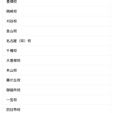
豊橋校
岡崎校
刈谷校
金山校
名古屋（栄）校
千種校
大曽根校
本山校
藤が丘校
御器所校
一宮校
四日市校