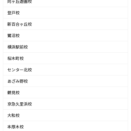
向ヶ丘遊園校
登戸校
新百合ヶ丘校
鷺沼校
横浜駅前校
桜木町校
センター北校
あざみ野校
鶴見校
京急久里浜校
大和校
本厚木校