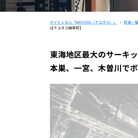
ボイトレなら「NAYUTAS（ナユタス）」
›
校舎一
ばナユタス岐阜校】
東海地区最大のサーキッ
本巣、一宮、木曽川でボ