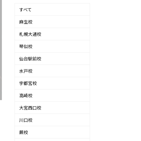
すべて
麻生校
札幌大通校
琴似校
仙台駅前校
水戸校
宇都宮校
高崎校
大宮西口校
川口校
蕨校