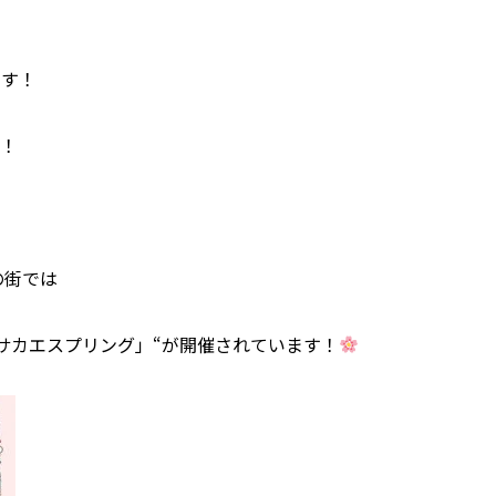
ます！
す！
の街では
サカエスプリング」“が開催されています！