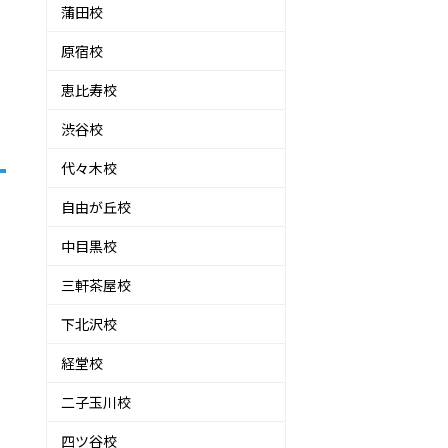
蒲田校
原宿校
恵比寿校
渋谷校
代々木校
自由が丘校
中目黒校
三軒茶屋校
下北沢校
経堂校
二子玉川校
四ツ谷校