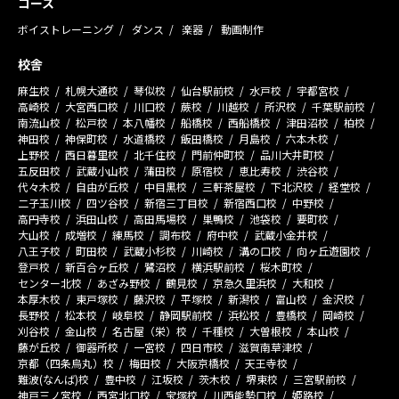
コース
ボイストレーニング
ダンス
楽器
動画制作
校舎
麻生校
札幌大通校
琴似校
仙台駅前校
水戸校
宇都宮校
高崎校
大宮西口校
川口校
蕨校
川越校
所沢校
千葉駅前校
南流山校
松戸校
本八幡校
船橋校
西船橋校
津田沼校
柏校
神田校
神保町校
水道橋校
飯田橋校
月島校
六本木校
上野校
西日暮里校
北千住校
門前仲町校
品川大井町校
五反田校
武蔵小山校
蒲田校
原宿校
恵比寿校
渋谷校
代々木校
自由が丘校
中目黒校
三軒茶屋校
下北沢校
経堂校
二子玉川校
四ツ谷校
新宿三丁目校
新宿西口校
中野校
高円寺校
浜田山校
高田馬場校
巣鴨校
池袋校
要町校
大山校
成増校
練馬校
調布校
府中校
武蔵小金井校
八王子校
町田校
武蔵小杉校
川崎校
溝の口校
向ヶ丘遊園校
登戸校
新百合ヶ丘校
鷺沼校
横浜駅前校
桜木町校
センター北校
あざみ野校
鶴見校
京急久里浜校
大和校
本厚木校
東戸塚校
藤沢校
平塚校
新潟校
富山校
金沢校
長野校
松本校
岐阜校
静岡駅前校
浜松校
豊橋校
岡崎校
刈谷校
金山校
名古屋（栄）校
千種校
大曽根校
本山校
藤が丘校
御器所校
一宮校
四日市校
滋賀南草津校
京都（四条烏丸）校
梅田校
大阪京橋校
天王寺校
難波(なんば)校
豊中校
江坂校
茨木校
堺東校
三宮駅前校
神戸三ノ宮校
西宮北口校
宝塚校
川西能勢口校
姫路校