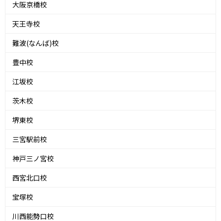
大阪京橋校
天王寺校
難波(なんば)校
豊中校
江坂校
茨木校
堺東校
三宮駅前校
神戸三ノ宮校
西宮北口校
宝塚校
川西能勢口校