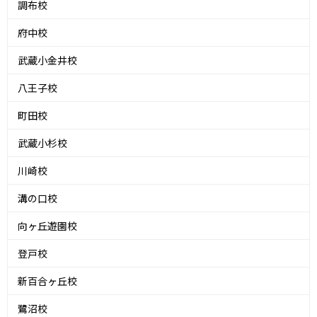
調布校
府中校
武蔵小金井校
八王子校
町田校
武蔵小杉校
川崎校
溝の口校
向ヶ丘遊園校
登戸校
新百合ヶ丘校
鷺沼校