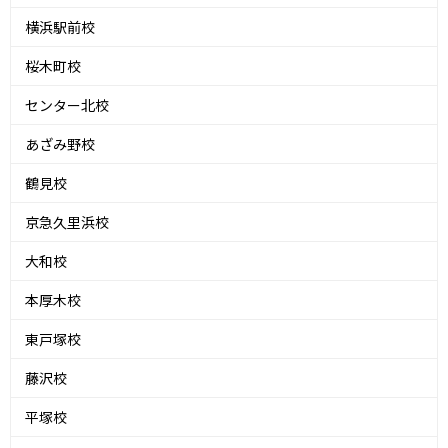
横浜駅前校
桜木町校
センター北校
あざみ野校
鶴見校
京急久里浜校
大和校
本厚木校
東戸塚校
藤沢校
平塚校