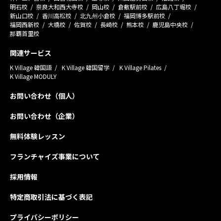
明石校
奈良大和西大寺校
岡山校
倉敷駅前校
広島八丁堀校
新山口校
香川高松校
北九州小倉校
福岡博多駅前校
福岡西新校
大橋校
佐賀校
長崎校
熊本校
鹿児島中央校
那覇首里校
関連サービス
K Village 韓国語
K Village 韓国留学
K Village Pilates
K Village MODULY
お問い合わせ（個人）
お問い合わせ（企業）
無料体験レッスン
フランチャイズ事業について
採用情報
特定商取引法に基づく表記
プライバシーポリシー