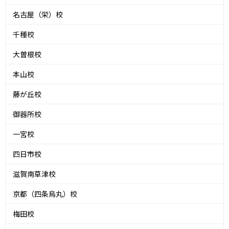
名古屋（栄）校
千種校
大曽根校
本山校
藤が丘校
御器所校
一宮校
四日市校
滋賀南草津校
京都（四条烏丸）校
梅田校