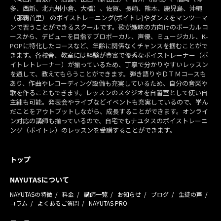
多、西新、北九州小倉、大橋）、佐賀、長崎、熊本、鹿児島、沖縄
（那覇首里） のボイストレーニング(ボイトレ)やダンスをマンツーマ
ンで習うことができるスクールです。歌が趣味の方向けのボーカルコ
ースから、デビューを目指すプロボーカル、声優、ミュージカル、K-
POPに特化したコースなど、年齢に関係なくチャンスを掴むことがで
きます。各校舎、教室には経験が豊富で優秀なボイストレーナー（ボ
イトレトレーナー）が揃っているため、丁寧で分かりやすいレッスン
を通して、教えてもらうことができます。弾き語りやＤＴＭコースも
あり、作曲やレコーディング設備も充実しているため、自分の音楽や
歌を作ることもできます。レッスンのスタジオを自習室として使い自
主練も可能。発表会やライブなどイベントも充実しているので、学ん
だことをアウトプットしながら、成長することができます。オンライ
ン対応の講師も揃っているので、自宅でもナユタスのボイストレーニ
ング（ボイトレ）のレッスンを受講することができます。
トップ
NAYUTASについて
NAYUTASの特徴
料金
講師一覧
お知らせ
ブログ
生徒の声
コラム
よくあるご質問
NAYUTAS PRO