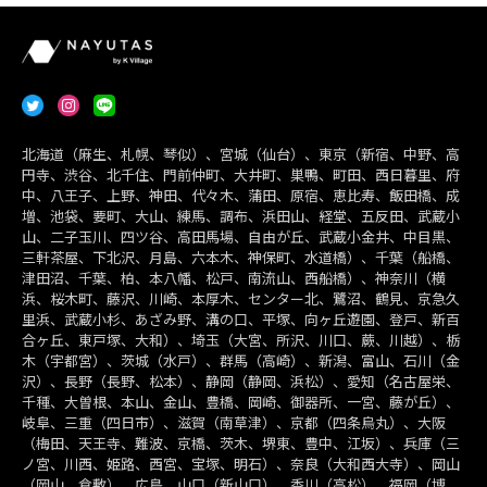
北海道（麻生、札幌、琴似）、宮城（仙台）、東京（新宿、中野、高
円寺、渋谷、北千住、門前仲町、大井町、巣鴨、町田、西日暮里、府
中、八王子、上野、神田、代々木、蒲田、原宿、恵比寿、飯田橋、成
増、池袋、要町、大山、練馬、調布、浜田山、経堂、五反田、武蔵小
山、二子玉川、四ツ谷、高田馬場、自由が丘、武蔵小金井、中目黒、
三軒茶屋、下北沢、月島、六本木、神保町、水道橋）、千葉（船橋、
津田沼、千葉、柏、本八幡、松戸、南流山、西船橋）、神奈川（横
浜、桜木町、藤沢、川崎、本厚木、センター北、鷺沼、鶴見、京急久
里浜、武蔵小杉、あざみ野、溝の口、平塚、向ヶ丘遊園、登戸、新百
合ヶ丘、東戸塚、大和）、埼玉（大宮、所沢、川口、蕨、川越）、栃
木（宇都宮）、茨城（水戸）、群馬（高崎）、新潟、富山、石川（金
沢）、長野（長野、松本）、静岡（静岡、浜松）、愛知（名古屋栄、
千種、大曽根、本山、金山、豊橋、岡崎、御器所、一宮、藤が丘）、
岐阜、三重（四日市）、滋賀（南草津）、京都（四条烏丸）、大阪
（梅田、天王寺、難波、京橋、茨木、堺東、豊中、江坂）、兵庫（三
ノ宮、川西、姫路、西宮、宝塚、明石）、奈良（大和西大寺）、岡山
（岡山、倉敷）、広島、山口（新山口）、香川（高松）、福岡（博