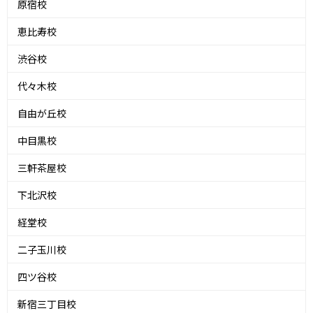
原宿校
恵比寿校
渋谷校
代々木校
自由が丘校
中目黒校
三軒茶屋校
下北沢校
経堂校
二子玉川校
四ツ谷校
新宿三丁目校