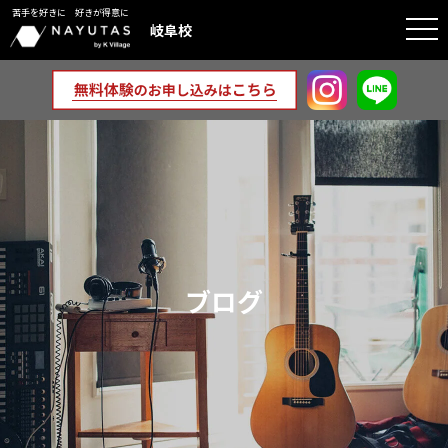
苦手を好きに 好きが得意に
togg
岐阜校
navi
ブログ