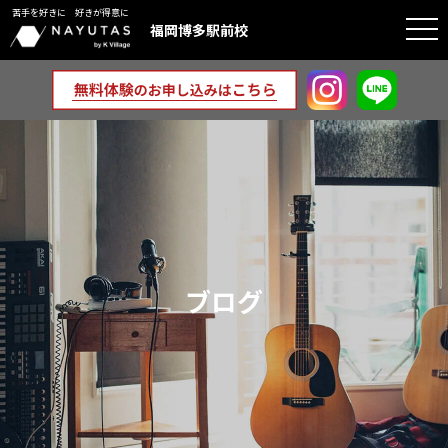
苦手を好きに 好きが得意に
togg
福岡博多駅前校
navi
ブログ