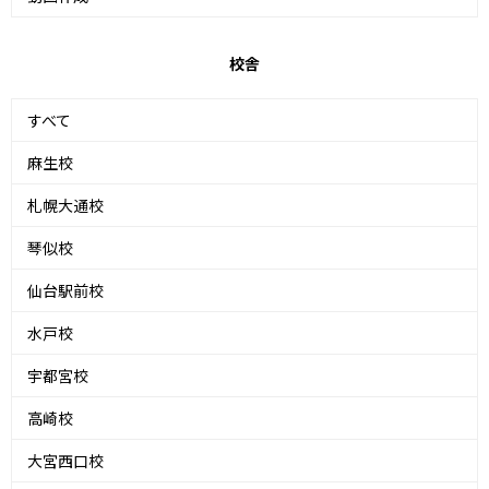
校舎
すべて
麻生校
札幌大通校
琴似校
仙台駅前校
水戸校
宇都宮校
高崎校
大宮西口校