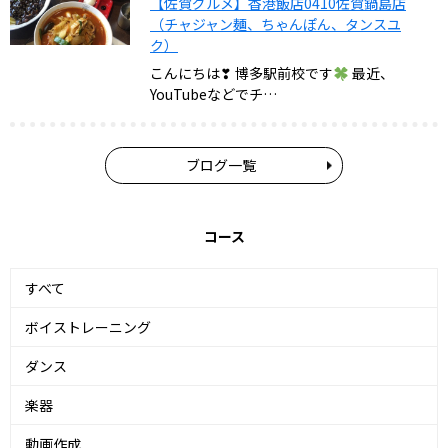
【佐賀グルメ】香港飯店0410佐賀鍋島店
（チャジャン麺、ちゃんぽん、タンスユ
ク）
こんにちは❣ 博多駅前校です
最近、
YouTubeなどでチ…
ブログ一覧
コース
すべて
ボイストレーニング
ダンス
楽器
動画作成