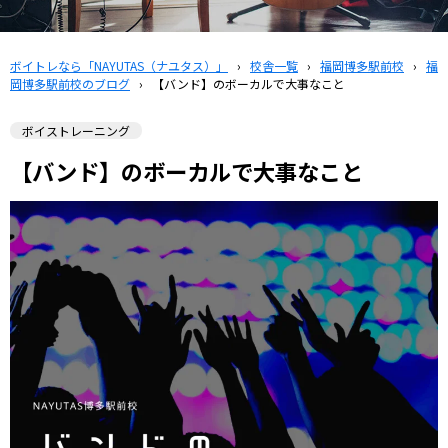
ボイトレなら「NAYUTAS（ナユタス）」
›
校舎一覧
›
福岡博多駅前校
›
福
岡博多駅前校のブログ
›
【バンド】のボーカルで大事なこと
ボイストレーニング
【バンド】のボーカルで大事なこと