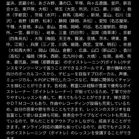
里浜、武蔵小杉、あざみ野、溝の口、平塚、向ヶ丘遊園、登戸、新百
合ヶ丘、東戸塚、大和）、埼玉（大宮、所沢、川口、蕨、川越）、栃
木（宇都宮）、茨城（水戸）、群馬（高崎）、新潟、富山、石川（金
沢）、長野（長野、松本）、静岡（静岡、浜松）、愛知（名古屋栄、
千種、大曽根、本山、金山、豊橋、岡崎、刈谷、名古屋駅前、御器
所、一宮、藤が丘）、岐阜、三重（四日市）、滋賀（南草津）、京都
（四条烏丸）、大阪（梅田、天王寺、難波、京橋、茨木、堺東、豊
中、江坂）、兵庫（三ノ宮、川西、姫路、西宮、宝塚、明石）、奈良
（大和西大寺）、岡山（岡山、倉敷）、広島、山口（新山口）、香川
（高松）、福岡（博多、西新、北九州小倉、大橋）、佐賀、長崎、熊
本、鹿児島、沖縄（那覇首里） のボイストレーニング(ボイトレ)やダ
ンスをマンツーマンで習うことができるスクールです。歌が趣味の方
向けのボーカルコースから、デビューを目指すプロボーカル、声優、
ミュージカル、K-POPに特化したコースなど、年齢に関係なくチャン
スを掴むことができます。各校舎、教室には経験が豊富で優秀なボイ
ストレーナー（ボイトレトレーナー）が揃っているため、丁寧で分か
りやすいレッスンを通して、教えてもらうことができます。弾き語り
やＤＴＭコースもあり、作曲やレコーディング設備も充実しているた
め、自分の音楽や歌を作ることもできます。レッスンのスタジオを自
習室として使い自主練も可能。発表会やライブなどイベントも充実し
ているので、学んだことをアウトプットしながら、成長することがで
きます。オンライン対応の講師も揃っているので、自宅でもナユタス
のボイストレーニング（ボイトレ）のレッスンを受講することができ
ます。