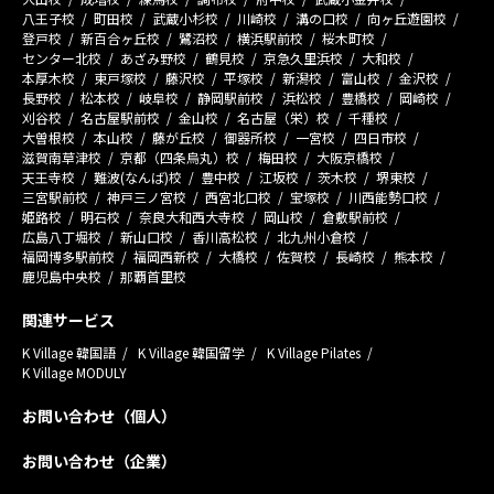
八王子校
町田校
武蔵小杉校
川崎校
溝の口校
向ヶ丘遊園校
登戸校
新百合ヶ丘校
鷺沼校
横浜駅前校
桜木町校
センター北校
あざみ野校
鶴見校
京急久里浜校
大和校
本厚木校
東戸塚校
藤沢校
平塚校
新潟校
富山校
金沢校
長野校
松本校
岐阜校
静岡駅前校
浜松校
豊橋校
岡崎校
刈谷校
名古屋駅前校
金山校
名古屋（栄）校
千種校
大曽根校
本山校
藤が丘校
御器所校
一宮校
四日市校
滋賀南草津校
京都（四条烏丸）校
梅田校
大阪京橋校
天王寺校
難波(なんば)校
豊中校
江坂校
茨木校
堺東校
三宮駅前校
神戸三ノ宮校
西宮北口校
宝塚校
川西能勢口校
姫路校
明石校
奈良大和西大寺校
岡山校
倉敷駅前校
広島八丁堀校
新山口校
香川高松校
北九州小倉校
福岡博多駅前校
福岡西新校
大橋校
佐賀校
長崎校
熊本校
鹿児島中央校
那覇首里校
関連サービス
K Village 韓国語
K Village 韓国留学
K Village Pilates
K Village MODULY
お問い合わせ（個人）
お問い合わせ（企業）