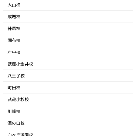
大山校
成増校
練馬校
調布校
府中校
武蔵小金井校
八王子校
町田校
武蔵小杉校
川崎校
溝の口校
向ヶ丘遊園校