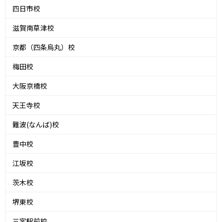
四日市校
滋賀南草津校
京都（四条烏丸）校
梅田校
大阪京橋校
天王寺校
難波(なんば)校
豊中校
江坂校
茨木校
堺東校
三宮駅前校