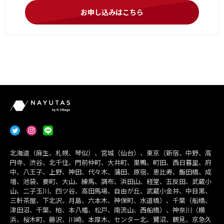
お申し込みはこちら
北海道（麻生、札幌、琴似）、宮城（仙台）、東京（新宿、中野、高
円寺、渋谷、北千住、門前仲町、大井町、巣鴨、町田、西日暮里、府
中、八王子、上野、神田、代々木、蒲田、原宿、恵比寿、飯田橋、成
増、池袋、要町、大山、練馬、調布、浜田山、経堂、五反田、武蔵小
山、二子玉川、四ツ谷、高田馬場、自由が丘、武蔵小金井、中目黒、
三軒茶屋、下北沢、月島、六本木、神保町、水道橋）、千葉（船橋、
津田沼、千葉、柏、本八幡、松戸、南流山、西船橋）、神奈川（横
浜、桜木町、藤沢、川崎、本厚木、センター北、鷺沼、鶴見、京急久