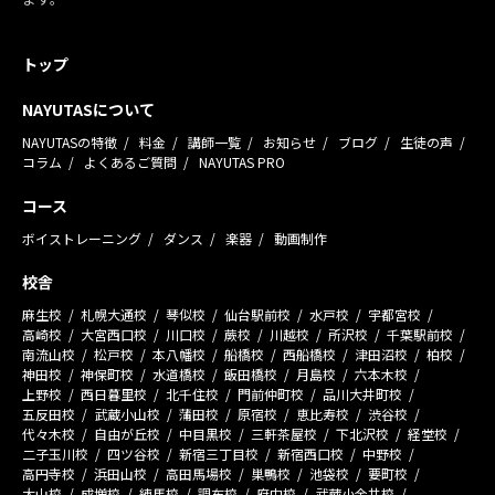
トップ
NAYUTASについて
NAYUTASの特徴
料金
講師一覧
お知らせ
ブログ
生徒の声
コラム
よくあるご質問
NAYUTAS PRO
コース
ボイストレーニング
ダンス
楽器
動画制作
校舎
麻生校
札幌大通校
琴似校
仙台駅前校
水戸校
宇都宮校
高崎校
大宮西口校
川口校
蕨校
川越校
所沢校
千葉駅前校
南流山校
松戸校
本八幡校
船橋校
西船橋校
津田沼校
柏校
神田校
神保町校
水道橋校
飯田橋校
月島校
六本木校
上野校
西日暮里校
北千住校
門前仲町校
品川大井町校
五反田校
武蔵小山校
蒲田校
原宿校
恵比寿校
渋谷校
代々木校
自由が丘校
中目黒校
三軒茶屋校
下北沢校
経堂校
二子玉川校
四ツ谷校
新宿三丁目校
新宿西口校
中野校
高円寺校
浜田山校
高田馬場校
巣鴨校
池袋校
要町校
大山校
成増校
練馬校
調布校
府中校
武蔵小金井校