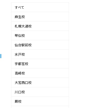
すべて
麻生校
札幌大通校
琴似校
仙台駅前校
水戸校
宇都宮校
高崎校
大宮西口校
川口校
蕨校