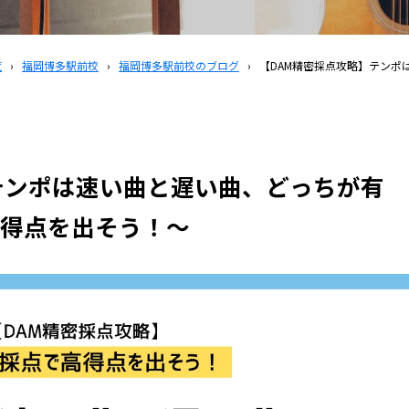
覧
›
福岡博多駅前校
›
福岡博多駅前校のブログ
›
【DAM精密採点攻略】テンポ
テンポは速い曲と遅い曲、どっちが有
得点を出そう！～