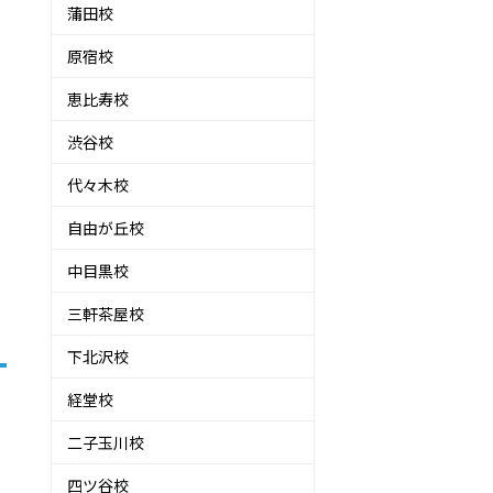
蒲田校
原宿校
恵比寿校
渋谷校
代々木校
自由が丘校
中目黒校
三軒茶屋校
下北沢校
経堂校
二子玉川校
四ツ谷校