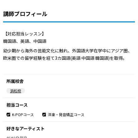
講師プロフィール
【対応担当レッスン】
韓国語、英語、中国語
幼少期から海外の芸能文化に触れ、外国語大学在学中にアジア圏、
欧米圏での留学経験を経て3カ国語(英語 中国語 韓国語)を取得。
所属校舎
浜松校
担当コース
K-POPコース
洋楽・発音矯正コース
好きなアーティスト