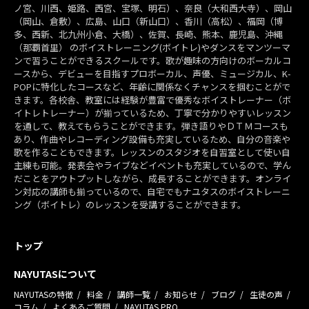
ノ宮、川西、姫路、西宮、宝塚、明石）、奈良（大和西大寺）、岡山
（岡山、倉敷）、広島、山口（新山口）、香川（高松）、福岡（博
多、西新、北九州小倉、大橋）、佐賀、長崎、熊本、鹿児島、沖縄
（那覇首里） のボイストレーニング(ボイトレ)やダンスをマンツーマ
ンで習うことができるスクールです。歌が趣味の方向けのボーカルコ
ースから、デビューを目指すプロボーカル、声優、ミュージカル、K-
POPに特化したコースなど、年齢に関係なくチャンスを掴むことがで
きます。各校舎、教室には経験が豊富で優秀なボイストレーナー（ボ
イトレトレーナー）が揃っているため、丁寧で分かりやすいレッスン
を通して、教えてもらうことができます。弾き語りやＤＴＭコースも
あり、作曲やレコーディング設備も充実しているため、自分の音楽や
歌を作ることもできます。レッスンのスタジオを自習室として使い自
主練も可能。発表会やライブなどイベントも充実しているので、学ん
だことをアウトプットしながら、成長することができます。オンライ
ン対応の講師も揃っているので、自宅でもナユタスのボイストレーニ
ング（ボイトレ）のレッスンを受講することができます。
トップ
NAYUTASについて
NAYUTASの特徴
料金
講師一覧
お知らせ
ブログ
生徒の声
コラム
よくあるご質問
NAYUTAS PRO