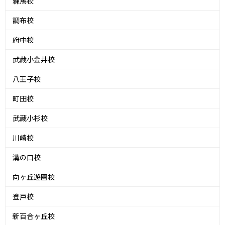
練馬校
調布校
府中校
武蔵小金井校
八王子校
町田校
武蔵小杉校
川崎校
溝の口校
向ヶ丘遊園校
登戸校
新百合ヶ丘校