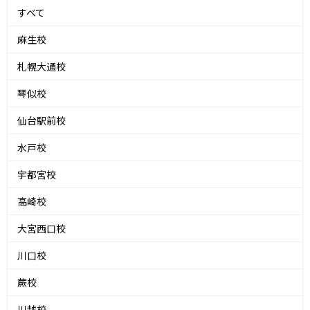
すべて
麻生校
札幌大通校
琴似校
仙台駅前校
水戸校
宇都宮校
高崎校
大宮西口校
川口校
蕨校
川越校