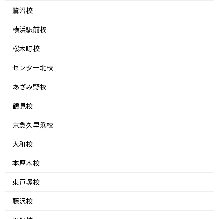
鷺沼校
横浜駅前校
桜木町校
センター北校
あざみ野校
鶴見校
京急久里浜校
大和校
本厚木校
東戸塚校
藤沢校