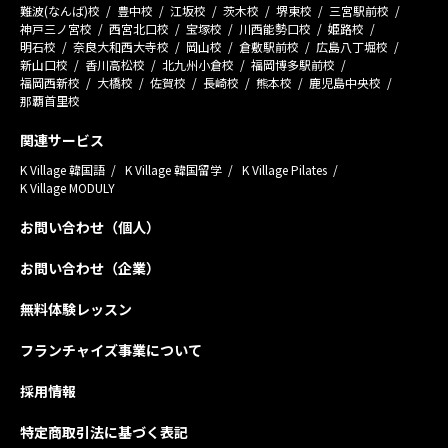
難波(なんば)校
豊中校
江坂校
茨木校
堺東校
三宮駅前校
神戸三ノ宮校
西宮北口校
宝塚校
川西能勢口校
姫路校
明石校
奈良大和西大寺校
岡山校
倉敷駅前校
広島八丁堀校
新山口校
香川高松校
北九州小倉校
福岡博多駅前校
福岡西新校
大橋校
佐賀校
長崎校
熊本校
鹿児島中央校
那覇首里校
関連サービス
K Village 韓国語
K Village 韓国留学
K Village Pilates
K Village MODULY
お問い合わせ（個人）
お問い合わせ（企業）
無料体験レッスン
フランチャイズ事業について
採用情報
特定商取引法に基づく表記