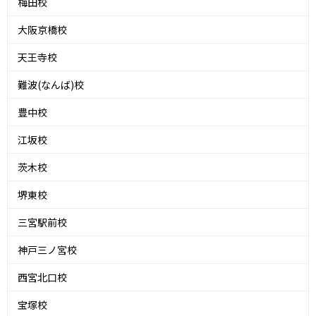
梅田校
大阪京橋校
天王寺校
難波(なんば)校
豊中校
江坂校
茨木校
堺東校
三宮駅前校
神戸三ノ宮校
西宮北口校
宝塚校