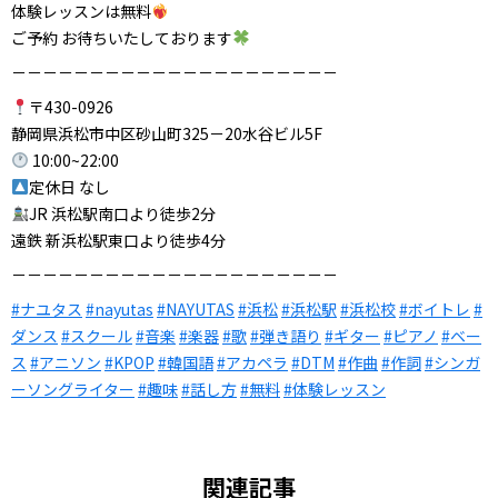
体験レッスンは無料
ご予約 お待ちいたしております
－－－－－－－－－－－－－－－－－－－－－
〒430-0926
静岡県浜松市中区砂山町325－20水谷ビル5F
10:00~22:00
定休日 なし
JR 浜松駅南口より徒歩2分
遠鉄 新浜松駅東口より徒歩4分
－－－－－－－－－－－－－－－－－－－－－
#ナユタス
#nayutas
#NAYUTAS
#浜松
#浜松駅
#浜松校
#ボイトレ
#
ダンス
#スクール
#音楽
#楽器
#歌
#弾き語り
#ギター
#ピアノ
#ベー
ス
#アニソン
#KPOP
#韓国語
#アカペラ
#DTM
#作曲
#作詞
#シンガ
ーソングライター
#趣味
#話し方
#無料
#体験レッスン
関連記事