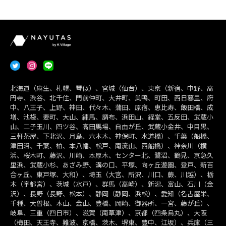
北海道（麻生、札幌、琴似）、宮城（仙台）、東京（新宿、中野、高
円寺、渋谷、北千住、門前仲町、大井町、巣鴨、町田、西日暮里、府
中、八王子、上野、神田、代々木、蒲田、原宿、恵比寿、飯田橋、成
増、池袋、要町、大山、練馬、調布、浜田山、経堂、五反田、武蔵小
山、二子玉川、四ツ谷、高田馬場、自由が丘、武蔵小金井、中目黒、
三軒茶屋、下北沢、月島、六本木、神保町、水道橋）、千葉（船橋、
津田沼、千葉、柏、本八幡、松戸、南流山、西船橋）、神奈川（横
浜、桜木町、藤沢、川崎、本厚木、センター北、鷺沼、鶴見、京急久
里浜、武蔵小杉、あざみ野、溝の口、平塚、向ヶ丘遊園、登戸、新百
合ヶ丘、東戸塚、大和）、埼玉（大宮、所沢、川口、蕨、川越）、栃
木（宇都宮）、茨城（水戸）、群馬（高崎）、新潟、富山、石川（金
沢）、長野（長野、松本）、静岡（静岡、浜松）、愛知（名古屋栄、
千種、大曽根、本山、金山、豊橋、岡崎、御器所、一宮、藤が丘）、
岐阜、三重（四日市）、滋賀（南草津）、京都（四条烏丸）、大阪
（梅田、天王寺、難波、京橋、茨木、堺東、豊中、江坂）、兵庫（三