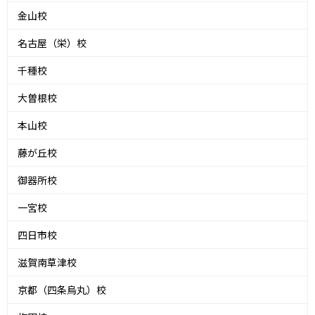
金山校
名古屋（栄）校
千種校
大曽根校
本山校
藤が丘校
御器所校
一宮校
四日市校
滋賀南草津校
京都（四条烏丸）校