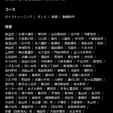
コース
ボイストレーニング
ダンス
楽器
動画制作
校舎
麻生校
札幌大通校
琴似校
仙台駅前校
水戸校
宇都宮校
高崎校
大宮西口校
川口校
蕨校
川越校
所沢校
千葉駅前校
南流山校
松戸校
本八幡校
船橋校
西船橋校
津田沼校
柏校
神田校
神保町校
水道橋校
飯田橋校
月島校
六本木校
上野校
西日暮里校
北千住校
門前仲町校
品川大井町校
五反田校
武蔵小山校
蒲田校
原宿校
恵比寿校
渋谷校
代々木校
自由が丘校
中目黒校
三軒茶屋校
下北沢校
経堂校
二子玉川校
四ツ谷校
新宿三丁目校
新宿西口校
中野校
高円寺校
浜田山校
高田馬場校
巣鴨校
池袋校
要町校
大山校
成増校
練馬校
調布校
府中校
武蔵小金井校
八王子校
町田校
武蔵小杉校
川崎校
溝の口校
向ヶ丘遊園校
登戸校
新百合ヶ丘校
鷺沼校
横浜駅前校
桜木町校
センター北校
あざみ野校
鶴見校
京急久里浜校
大和校
本厚木校
東戸塚校
藤沢校
平塚校
新潟校
富山校
金沢校
長野校
松本校
岐阜校
静岡駅前校
浜松校
豊橋校
岡崎校
刈谷校
金山校
名古屋（栄）校
千種校
大曽根校
本山校
藤が丘校
御器所校
一宮校
四日市校
滋賀南草津校
京都（四条烏丸）校
梅田校
大阪京橋校
天王寺校