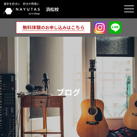
苦手を好きに 好きが得意に
togg
浜松校
navi
ブログ