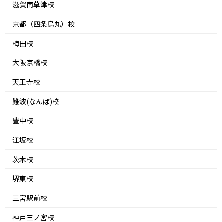
滋賀南草津校
京都（四条烏丸）校
梅田校
大阪京橋校
天王寺校
難波(なんば)校
豊中校
江坂校
茨木校
堺東校
三宮駅前校
神戸三ノ宮校