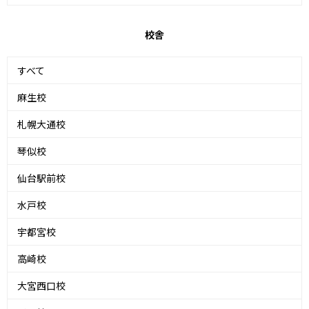
校舎
すべて
麻生校
札幌大通校
琴似校
仙台駅前校
水戸校
宇都宮校
高崎校
大宮西口校