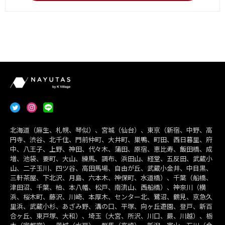
北海道（麻生、札幌、琴似）、宮城（仙台）、東京（新宿、中野、高
円寺、渋谷、北千住、門前仲町、大井町、巣鴨、町田、西日暮里、府
中、八王子、上野、神田、代々木、蒲田、原宿、恵比寿、飯田橋、成
増、池袋、要町、大山、練馬、調布、浜田山、経堂、五反田、武蔵小
山、二子玉川、四ツ谷、高田馬場、自由が丘、武蔵小金井、中目黒、
三軒茶屋、下北沢、月島、六本木、神保町、水道橋）、千葉（船橋、
津田沼、千葉、柏、本八幡、松戸、南流山、西船橋）、神奈川（横
浜、桜木町、藤沢、川崎、本厚木、センター北、鷺沼、鶴見、京急久
里浜、武蔵小杉、あざみ野、溝の口、平塚、向ヶ丘遊園、登戸、新百
合ヶ丘、東戸塚、大和）、埼玉（大宮、所沢、川口、蕨、川越）、栃