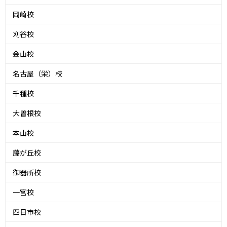
岡崎校
刈谷校
金山校
名古屋（栄）校
千種校
大曽根校
本山校
藤が丘校
御器所校
一宮校
四日市校