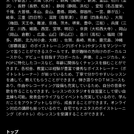
木（宇都宮）、茨城（水戸）、群馬（高崎）、新潟、富山、石川（金
沢）、長野（長野、松本）、静岡（静岡、浜松）、愛知（名古屋栄、
千種、大曽根、本山、金山、豊橋、岡崎、御器所、一宮、藤が丘）、
岐阜、三重（四日市）、滋賀（南草津）、京都（四条烏丸）、大阪
（梅田、天王寺、難波、京橋、茨木、堺東、豊中、江坂）、兵庫（三
ノ宮、川西、姫路、西宮、宝塚、明石）、奈良（大和西大寺）、岡山
（岡山、倉敷）、広島、山口（新山口）、香川（高松）、福岡（博
多、西新、北九州小倉、大橋）、佐賀、長崎、熊本、鹿児島、沖縄
（那覇首里） のボイストレーニング(ボイトレ)やダンスをマンツーマ
ンで習うことができるスクールです。歌が趣味の方向けのボーカルコ
ースから、デビューを目指すプロボーカル、声優、ミュージカル、K-
POPに特化したコースなど、年齢に関係なくチャンスを掴むことがで
きます。各校舎、教室には経験が豊富で優秀なボイストレーナー（ボ
イトレトレーナー）が揃っているため、丁寧で分かりやすいレッスン
を通して、教えてもらうことができます。弾き語りやＤＴＭコースも
あり、作曲やレコーディング設備も充実しているため、自分の音楽や
歌を作ることもできます。レッスンのスタジオを自習室として使い自
主練も可能。発表会やライブなどイベントも充実しているので、学ん
だことをアウトプットしながら、成長することができます。オンライ
ン対応の講師も揃っているので、自宅でもナユタスのボイストレーニ
ング（ボイトレ）のレッスンを受講することができます。
トップ