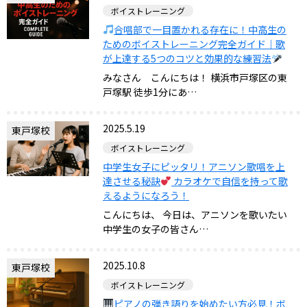
ボイストレーニング
合唱部で一目置かれる存在に！中高生の
ためのボイストレーニング完全ガイド｜歌
が上達する5つのコツと効果的な練習法
みなさん こんにちは！ 横浜市戸塚区の東
戸塚駅 徒歩1分にあ…
2025.5.19
東戸塚校
ボイストレーニング
中学生女子にピッタリ！アニソン歌唱を上
達させる秘訣
カラオケで自信を持って歌
えるようになろう！
こんにちは、 今日は、アニソンを歌いたい
中学生の女子の皆さん…
2025.10.8
東戸塚校
ボイストレーニング
ピアノの弾き語りを始めたい方必見！ボ