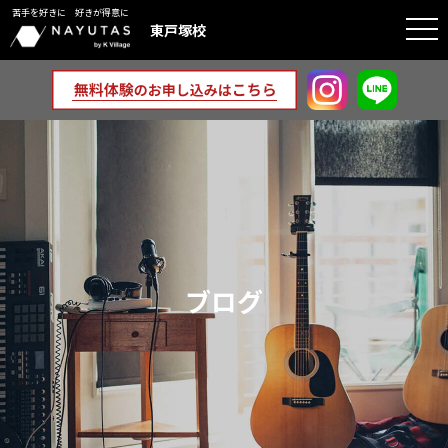
苦手を好きに 好きが得意に
togg
東戸塚校
navi
ブログ