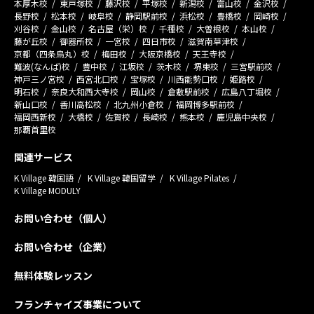
本厚木校
東戸塚校
藤沢校
平塚校
新潟校
富山校
金沢校
長野校
松本校
岐阜校
静岡駅前校
浜松校
豊橋校
岡崎校
刈谷校
金山校
名古屋（栄）校
千種校
大曽根校
本山校
藤が丘校
御器所校
一宮校
四日市校
滋賀南草津校
京都（四条烏丸）校
梅田校
大阪京橋校
天王寺校
難波(なんば)校
豊中校
江坂校
茨木校
堺東校
三宮駅前校
神戸三ノ宮校
西宮北口校
宝塚校
川西能勢口校
姫路校
明石校
奈良大和西大寺校
岡山校
倉敷駅前校
広島八丁堀校
新山口校
香川高松校
北九州小倉校
福岡博多駅前校
福岡西新校
大橋校
佐賀校
長崎校
熊本校
鹿児島中央校
那覇首里校
関連サービス
K Village 韓国語
K Village 韓国留学
K Village Pilates
K Village MODULY
お問い合わせ（個人）
お問い合わせ（企業）
無料体験レッスン
フランチャイズ事業について