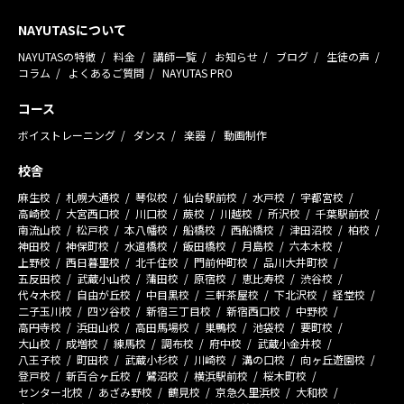
NAYUTASについて
NAYUTASの特徴
料金
講師一覧
お知らせ
ブログ
生徒の声
コラム
よくあるご質問
NAYUTAS PRO
コース
ボイストレーニング
ダンス
楽器
動画制作
校舎
麻生校
札幌大通校
琴似校
仙台駅前校
水戸校
宇都宮校
高崎校
大宮西口校
川口校
蕨校
川越校
所沢校
千葉駅前校
南流山校
松戸校
本八幡校
船橋校
西船橋校
津田沼校
柏校
神田校
神保町校
水道橋校
飯田橋校
月島校
六本木校
上野校
西日暮里校
北千住校
門前仲町校
品川大井町校
五反田校
武蔵小山校
蒲田校
原宿校
恵比寿校
渋谷校
代々木校
自由が丘校
中目黒校
三軒茶屋校
下北沢校
経堂校
二子玉川校
四ツ谷校
新宿三丁目校
新宿西口校
中野校
高円寺校
浜田山校
高田馬場校
巣鴨校
池袋校
要町校
大山校
成増校
練馬校
調布校
府中校
武蔵小金井校
八王子校
町田校
武蔵小杉校
川崎校
溝の口校
向ヶ丘遊園校
登戸校
新百合ヶ丘校
鷺沼校
横浜駅前校
桜木町校
センター北校
あざみ野校
鶴見校
京急久里浜校
大和校