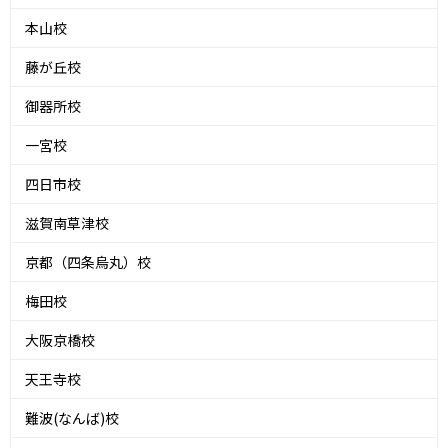
本山校
藤が丘校
御器所校
一宮校
四日市校
滋賀南草津校
京都（四条烏丸）校
梅田校
大阪京橋校
天王寺校
難波(なんば)校