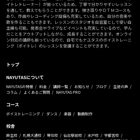
イトレトレーナー）が揃っているため、丁寧で分かりやすいレッスン
を通して、教えてもらうことができます。弾き語りやＤＴＭコースも
あり、作曲やレコーディング設備も充実しているため、自分の音楽や
歌を作ることもできます。レッスンのスタジオを自習室として使い自
主練も可能。発表会やライブなどイベントも充実しているので、学ん
だことをアウトプットしながら、成長することができます。オンライ
ン対応の講師も揃っているので、自宅でもナユタスのボイストレーニ
ング（ボイトレ）のレッスンを受講することができます。
トップ
NAYUTASについて
NAYUTASの特徴
料金
講師一覧
お知らせ
ブログ
生徒の声
コラム
よくあるご質問
NAYUTAS PRO
コース
ボイストレーニング
ダンス
楽器
動画制作
校舎
麻生校
札幌大通校
琴似校
仙台駅前校
水戸校
宇都宮校