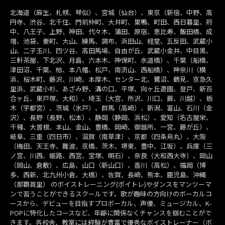
北海道（麻生、札幌、琴似）、宮城（仙台）、東京（新宿、中野、高
円寺、渋谷、北千住、門前仲町、大井町、巣鴨、町田、西日暮里、府
中、八王子、上野、神田、代々木、蒲田、原宿、恵比寿、飯田橋、成
増、池袋、要町、大山、練馬、調布、浜田山、経堂、五反田、武蔵小
山、二子玉川、四ツ谷、高田馬場、自由が丘、武蔵小金井、中目黒、
三軒茶屋、下北沢、月島、六本木、神保町、水道橋）、千葉（船橋、
津田沼、千葉、柏、本八幡、松戸、南流山、西船橋）、神奈川（横
浜、桜木町、藤沢、川崎、本厚木、センター北、鷺沼、鶴見、京急久
里浜、武蔵小杉、あざみ野、溝の口、平塚、向ヶ丘遊園、登戸、新百
合ヶ丘、東戸塚、大和）、埼玉（大宮、所沢、川口、蕨、川越）、栃
木（宇都宮）、茨城（水戸）、群馬（高崎）、新潟、富山、石川（金
沢）、長野（長野、松本）、静岡（静岡、浜松）、愛知（名古屋栄、
千種、大曽根、本山、金山、豊橋、岡崎、御器所、一宮、藤が丘）、
岐阜、三重（四日市）、滋賀（南草津）、京都（四条烏丸）、大阪
（梅田、天王寺、難波、京橋、茨木、堺東、豊中、江坂）、兵庫（三
ノ宮、川西、姫路、西宮、宝塚、明石）、奈良（大和西大寺）、岡山
（岡山、倉敷）、広島、山口（新山口）、香川（高松）、福岡（博
多、西新、北九州小倉、大橋）、佐賀、長崎、熊本、鹿児島、沖縄
（那覇首里） のボイストレーニング(ボイトレ)やダンスをマンツーマ
ンで習うことができるスクールです。歌が趣味の方向けのボーカルコ
ースから、デビューを目指すプロボーカル、声優、ミュージカル、K-
POPに特化したコースなど、年齢に関係なくチャンスを掴むことがで
きます。各校舎、教室には経験が豊富で優秀なボイストレーナー（ボ