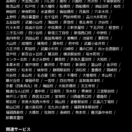
高崎校
大宮西口校
川口校
蕨校
川越校
所沢校
千葉駅前校
南流山校
松戸校
本八幡校
船橋校
西船橋校
津田沼校
柏校
神田校
神保町校
水道橋校
飯田橋校
月島校
六本木校
上野校
西日暮里校
北千住校
門前仲町校
品川大井町校
五反田校
武蔵小山校
蒲田校
原宿校
恵比寿校
渋谷校
代々木校
自由が丘校
中目黒校
三軒茶屋校
下北沢校
経堂校
二子玉川校
四ツ谷校
新宿三丁目校
新宿西口校
中野校
高円寺校
浜田山校
高田馬場校
巣鴨校
池袋校
要町校
大山校
成増校
練馬校
調布校
府中校
武蔵小金井校
八王子校
町田校
武蔵小杉校
川崎校
溝の口校
向ヶ丘遊園校
登戸校
新百合ヶ丘校
鷺沼校
横浜駅前校
桜木町校
センター北校
あざみ野校
鶴見校
京急久里浜校
大和校
本厚木校
東戸塚校
藤沢校
平塚校
新潟校
富山校
金沢校
長野校
松本校
岐阜校
静岡駅前校
浜松校
豊橋校
岡崎校
刈谷校
金山校
名古屋（栄）校
千種校
大曽根校
本山校
藤が丘校
御器所校
一宮校
四日市校
滋賀南草津校
京都（四条烏丸）校
梅田校
大阪京橋校
天王寺校
難波(なんば)校
豊中校
江坂校
茨木校
堺東校
三宮駅前校
神戸三ノ宮校
西宮北口校
宝塚校
川西能勢口校
姫路校
明石校
奈良大和西大寺校
岡山校
倉敷駅前校
広島八丁堀校
新山口校
香川高松校
北九州小倉校
福岡博多駅前校
福岡西新校
大橋校
佐賀校
長崎校
熊本校
鹿児島中央校
那覇首里校
関連サービス