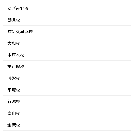
あざみ野校
鶴見校
京急久里浜校
大和校
本厚木校
東戸塚校
藤沢校
平塚校
新潟校
富山校
金沢校