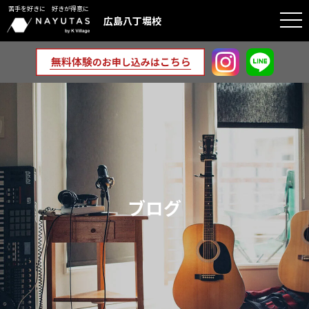
苦手を好きに 好きが得意に
togg
広島八丁堀校
navi
ブログ