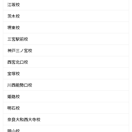
江坂校
茨木校
堺東校
三宮駅前校
神戸三ノ宮校
西宮北口校
宝塚校
川西能勢口校
姫路校
明石校
奈良大和西大寺校
岡山校