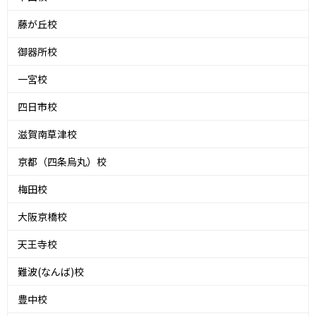
藤が丘校
御器所校
一宮校
四日市校
滋賀南草津校
京都（四条烏丸）校
梅田校
大阪京橋校
天王寺校
難波(なんば)校
豊中校