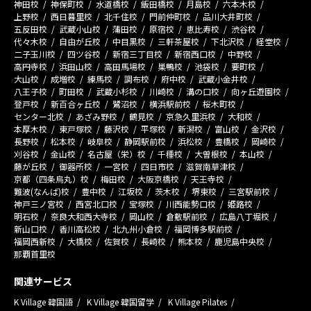
神田校
神保町校
水道橋校
飯田橋校
月島校
六本木校
上野校
西日暮里校
北千住校
門前仲町校
品川大井町校
五反田校
武蔵小山校
蒲田校
原宿校
恵比寿校
渋谷校
代々木校
自由が丘校
中目黒校
三軒茶屋校
下北沢校
経堂校
二子玉川校
四ツ谷校
新宿三丁目校
新宿西口校
中野校
高円寺校
浜田山校
高田馬場校
巣鴨校
池袋校
要町校
大山校
成増校
練馬校
調布校
府中校
武蔵小金井校
八王子校
町田校
武蔵小杉校
川崎校
溝の口校
向ヶ丘遊園校
登戸校
新百合ヶ丘校
鷺沼校
横浜駅前校
桜木町校
センター北校
あざみ野校
鶴見校
京急久里浜校
大和校
本厚木校
東戸塚校
藤沢校
平塚校
新潟校
富山校
金沢校
長野校
松本校
岐阜校
静岡駅前校
浜松校
豊橋校
岡崎校
刈谷校
金山校
名古屋（栄）校
千種校
大曽根校
本山校
藤が丘校
御器所校
一宮校
四日市校
滋賀南草津校
京都（四条烏丸）校
梅田校
大阪京橋校
天王寺校
難波(なんば)校
豊中校
江坂校
茨木校
堺東校
三宮駅前校
神戸三ノ宮校
西宮北口校
宝塚校
川西能勢口校
姫路校
明石校
奈良大和西大寺校
岡山校
倉敷駅前校
広島八丁堀校
新山口校
香川高松校
北九州小倉校
福岡博多駅前校
福岡西新校
大橋校
佐賀校
長崎校
熊本校
鹿児島中央校
那覇首里校
関連サービス
K Village 韓国語
K Village 韓国留学
K Village Pilates