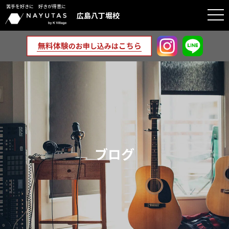
苦手を好きに 好きが得意に
togg
広島八丁堀校
navi
ブログ