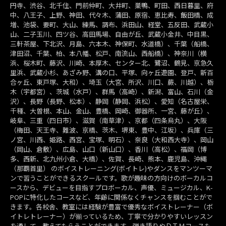
円寺、渋谷、北千住、門前仲町、大井町、巣鴨、町田、西日暮里、府
中、八王子、上野、神田、代々木、蒲田、原宿、恵比寿、飯田橋、成
増、池袋、要町、大山、練馬、調布、浜田山、経堂、五反田、武蔵小
山、二子玉川、四ツ谷、高田馬場、自由が丘、武蔵小金井、中目黒、
三軒茶屋、下北沢、月島、六本木、神保町、水道橋）、千葉（船橋、
津田沼、千葉、柏、本八幡、松戸、南流山、西船橋）、神奈川（横
浜、桜木町、藤沢、川崎、本厚木、センター北、鷺沼、鶴見、京急久
里浜、武蔵小杉、あざみ野、溝の口、平塚、向ヶ丘遊園、登戸、新百
合ヶ丘、東戸塚、大和）、埼玉（大宮、所沢、川口、蕨、川越）、栃
木（宇都宮）、茨城（水戸）、群馬（高崎）、新潟、富山、石川（金
沢）、長野（長野、松本）、静岡（静岡、浜松）、愛知（名古屋栄、
千種、大曽根、本山、金山、豊橋、岡崎、御器所、一宮、藤が丘）、
岐阜、三重（四日市）、滋賀（南草津）、京都（四条烏丸）、大阪
（梅田、天王寺、難波、京橋、茨木、堺東、豊中、江坂）、兵庫（三
ノ宮、川西、姫路、西宮、宝塚、明石）、奈良（大和西大寺）、岡山
（岡山、倉敷）、広島、山口（新山口）、香川（高松）、福岡（博
多、西新、北九州小倉、大橋）、佐賀、長崎、熊本、鹿児島、沖縄
（那覇首里） のボイストレーニング(ボイトレ)やダンスをマンツーマ
ンで習うことができるスクールです。歌が趣味の方向けのボーカルコ
ースから、デビューを目指すプロボーカル、声優、ミュージカル、K-
POPに特化したコースなど、年齢に関係なくチャンスを掴むことがで
きます。各校舎、教室には経験が豊富で優秀なボイストレーナー（ボ
イトレトレーナー）が揃っているため、丁寧で分かりやすいレッスン
を通して、教えてもらうことができます。弾き語りやＤＴＭコースも