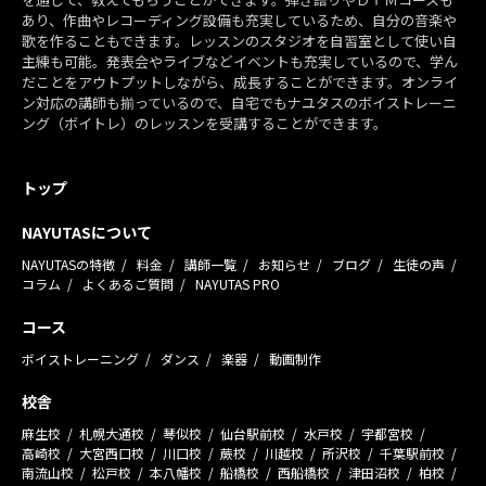
あり、作曲やレコーディング設備も充実しているため、自分の音楽や
歌を作ることもできます。レッスンのスタジオを自習室として使い自
主練も可能。発表会やライブなどイベントも充実しているので、学ん
だことをアウトプットしながら、成長することができます。オンライ
ン対応の講師も揃っているので、自宅でもナユタスのボイストレーニ
ング（ボイトレ）のレッスンを受講することができます。
トップ
NAYUTASについて
NAYUTASの特徴
料金
講師一覧
お知らせ
ブログ
生徒の声
コラム
よくあるご質問
NAYUTAS PRO
コース
ボイストレーニング
ダンス
楽器
動画制作
校舎
麻生校
札幌大通校
琴似校
仙台駅前校
水戸校
宇都宮校
高崎校
大宮西口校
川口校
蕨校
川越校
所沢校
千葉駅前校
南流山校
松戸校
本八幡校
船橋校
西船橋校
津田沼校
柏校