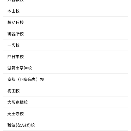
本山校
藤が丘校
御器所校
一宮校
四日市校
滋賀南草津校
京都（四条烏丸）校
梅田校
大阪京橋校
天王寺校
難波(なんば)校