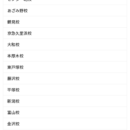
あざみ野校
鶴見校
京急久里浜校
大和校
本厚木校
東戸塚校
藤沢校
平塚校
新潟校
富山校
金沢校