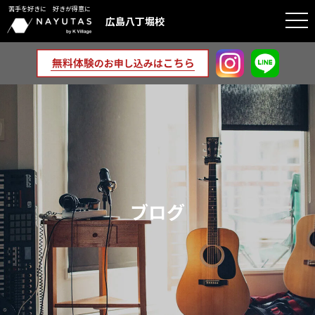
苦手を好きに 好きが得意に
togg
広島八丁堀校
navi
ブログ