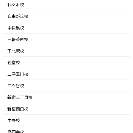
代々木校
自由が丘校
中目黒校
三軒茶屋校
下北沢校
経堂校
二子玉川校
四ツ谷校
新宿三丁目校
新宿西口校
中野校
高円寺校