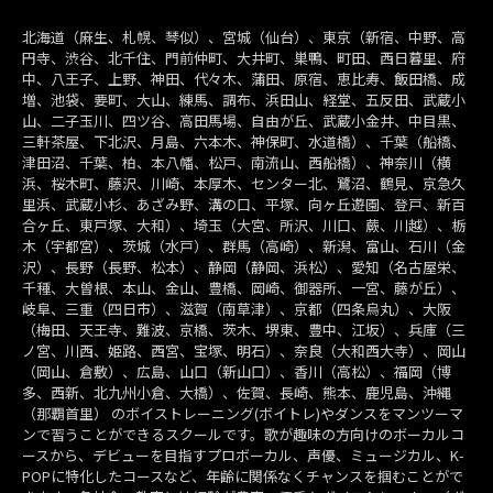
北海道（麻生、札幌、琴似）、宮城（仙台）、東京（新宿、中野、高
円寺、渋谷、北千住、門前仲町、大井町、巣鴨、町田、西日暮里、府
中、八王子、上野、神田、代々木、蒲田、原宿、恵比寿、飯田橋、成
増、池袋、要町、大山、練馬、調布、浜田山、経堂、五反田、武蔵小
山、二子玉川、四ツ谷、高田馬場、自由が丘、武蔵小金井、中目黒、
三軒茶屋、下北沢、月島、六本木、神保町、水道橋）、千葉（船橋、
津田沼、千葉、柏、本八幡、松戸、南流山、西船橋）、神奈川（横
浜、桜木町、藤沢、川崎、本厚木、センター北、鷺沼、鶴見、京急久
里浜、武蔵小杉、あざみ野、溝の口、平塚、向ヶ丘遊園、登戸、新百
合ヶ丘、東戸塚、大和）、埼玉（大宮、所沢、川口、蕨、川越）、栃
木（宇都宮）、茨城（水戸）、群馬（高崎）、新潟、富山、石川（金
沢）、長野（長野、松本）、静岡（静岡、浜松）、愛知（名古屋栄、
千種、大曽根、本山、金山、豊橋、岡崎、御器所、一宮、藤が丘）、
岐阜、三重（四日市）、滋賀（南草津）、京都（四条烏丸）、大阪
（梅田、天王寺、難波、京橋、茨木、堺東、豊中、江坂）、兵庫（三
ノ宮、川西、姫路、西宮、宝塚、明石）、奈良（大和西大寺）、岡山
（岡山、倉敷）、広島、山口（新山口）、香川（高松）、福岡（博
多、西新、北九州小倉、大橋）、佐賀、長崎、熊本、鹿児島、沖縄
（那覇首里） のボイストレーニング(ボイトレ)やダンスをマンツーマ
ンで習うことができるスクールです。歌が趣味の方向けのボーカルコ
ースから、デビューを目指すプロボーカル、声優、ミュージカル、K-
POPに特化したコースなど、年齢に関係なくチャンスを掴むことがで