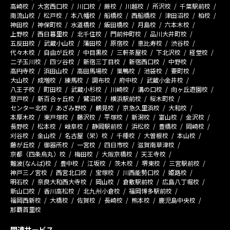
高崎校
大宮西口校
川口校
蕨校
川越校
所沢校
千葉駅前校
南流山校
松戸校
本八幡校
船橋校
西船橋校
津田沼校
柏校
神田校
神保町校
水道橋校
飯田橋校
月島校
六本木校
上野校
西日暮里校
北千住校
門前仲町校
品川大井町校
五反田校
武蔵小山校
蒲田校
原宿校
恵比寿校
渋谷校
代々木校
自由が丘校
中目黒校
三軒茶屋校
下北沢校
経堂校
二子玉川校
四ツ谷校
新宿三丁目校
新宿西口校
中野校
高円寺校
浜田山校
高田馬場校
巣鴨校
池袋校
要町校
大山校
成増校
練馬校
調布校
府中校
武蔵小金井校
八王子校
町田校
武蔵小杉校
川崎校
溝の口校
向ヶ丘遊園校
登戸校
新百合ヶ丘校
鷺沼校
横浜駅前校
桜木町校
センター北校
あざみ野校
鶴見校
京急久里浜校
大和校
本厚木校
東戸塚校
藤沢校
平塚校
新潟校
富山校
金沢校
長野校
松本校
岐阜校
静岡駅前校
浜松校
豊橋校
岡崎校
刈谷校
金山校
名古屋（栄）校
千種校
大曽根校
本山校
藤が丘校
御器所校
一宮校
四日市校
滋賀南草津校
京都（四条烏丸）校
梅田校
大阪京橋校
天王寺校
難波(なんば)校
豊中校
江坂校
茨木校
堺東校
三宮駅前校
神戸三ノ宮校
西宮北口校
宝塚校
川西能勢口校
姫路校
明石校
奈良大和西大寺校
岡山校
倉敷駅前校
広島八丁堀校
新山口校
香川高松校
北九州小倉校
福岡博多駅前校
福岡西新校
大橋校
佐賀校
長崎校
熊本校
鹿児島中央校
那覇首里校
関連サービス