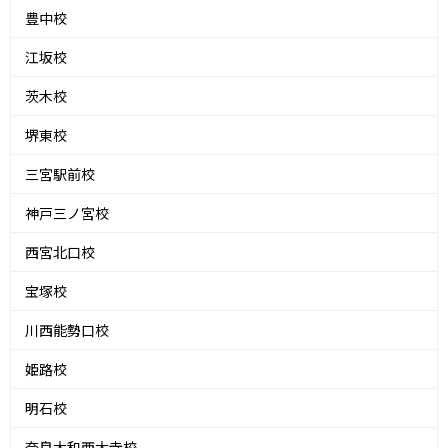
豊中校
江坂校
茨木校
堺東校
三宮駅前校
神戸三ノ宮校
西宮北口校
宝塚校
川西能勢口校
姫路校
明石校
奈良大和西大寺校