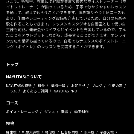
きます。各校舎、教室には経験が豊富で優秀なボイストレーナー（ボ
イトレトレーナー）が揃っているため、丁寧で分かりやすいレッスン
を通して、教えてもらうことができます。弾き語りやＤＴＭコースも
あり、作曲やレコーディング設備も充実しているため、自分の音楽や
歌を作ることもできます。レッスンのスタジオを自習室として使い自
主練も可能。発表会やライブなどイベントも充実しているので、学ん
だことをアウトプットしながら、成長することができます。オンライ
ン対応の講師も揃っているので、自宅でもナユタスのボイストレーニ
ング（ボイトレ）のレッスンを受講することができます。
トップ
NAYUTASについて
NAYUTASの特徴
料金
講師一覧
お知らせ
ブログ
生徒の声
コラム
よくあるご質問
NAYUTAS PRO
コース
ボイストレーニング
ダンス
楽器
動画制作
校舎
麻生校
札幌大通校
琴似校
仙台駅前校
水戸校
宇都宮校