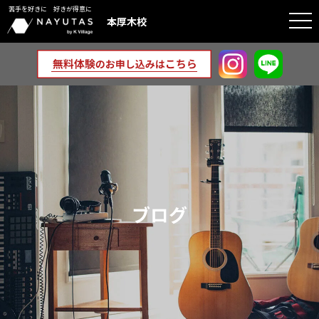
苦手を好きに 好きが得意に
togg
本厚木校
navi
ブログ