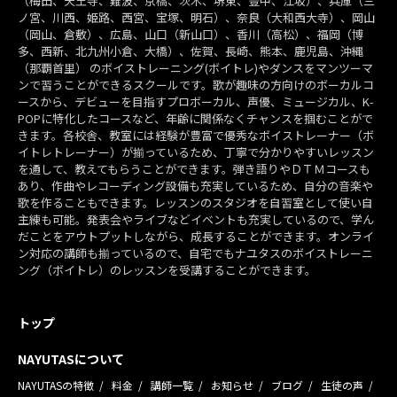
（梅田、天王寺、難波、京橋、茨木、堺東、豊中、江坂）、兵庫（三
ノ宮、川西、姫路、西宮、宝塚、明石）、奈良（大和西大寺）、岡山
（岡山、倉敷）、広島、山口（新山口）、香川（高松）、福岡（博
多、西新、北九州小倉、大橋）、佐賀、長崎、熊本、鹿児島、沖縄
（那覇首里） のボイストレーニング(ボイトレ)やダンスをマンツーマ
ンで習うことができるスクールです。歌が趣味の方向けのボーカルコ
ースから、デビューを目指すプロボーカル、声優、ミュージカル、K-
POPに特化したコースなど、年齢に関係なくチャンスを掴むことがで
きます。各校舎、教室には経験が豊富で優秀なボイストレーナー（ボ
イトレトレーナー）が揃っているため、丁寧で分かりやすいレッスン
を通して、教えてもらうことができます。弾き語りやＤＴＭコースも
あり、作曲やレコーディング設備も充実しているため、自分の音楽や
歌を作ることもできます。レッスンのスタジオを自習室として使い自
主練も可能。発表会やライブなどイベントも充実しているので、学ん
だことをアウトプットしながら、成長することができます。オンライ
ン対応の講師も揃っているので、自宅でもナユタスのボイストレーニ
ング（ボイトレ）のレッスンを受講することができます。
トップ
NAYUTASについて
NAYUTASの特徴
料金
講師一覧
お知らせ
ブログ
生徒の声