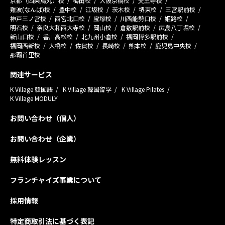
京都（四条烏丸）校
梅田校
大阪京橋校
天王寺校
難波(なんば)校
豊中校
江坂校
茨木校
堺東校
三宮駅前校
神戸三ノ宮校
西宮北口校
宝塚校
川西能勢口校
姫路校
明石校
奈良大和西大寺校
岡山校
倉敷駅前校
広島八丁堀校
新山口校
香川高松校
北九州小倉校
福岡博多駅前校
福岡西新校
大橋校
佐賀校
長崎校
熊本校
鹿児島中央校
那覇首里校
関連サービス
K Village 韓国語
K Village 韓国留学
K Village Pilates
K Village MODULY
お問い合わせ（個人）
お問い合わせ（企業）
無料体験レッスン
フランチャイズ事業について
採用情報
特定商取引法に基づく表記