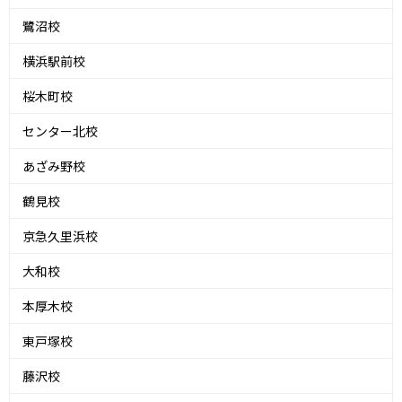
鷺沼校
横浜駅前校
桜木町校
センター北校
あざみ野校
鶴見校
京急久里浜校
大和校
本厚木校
東戸塚校
藤沢校