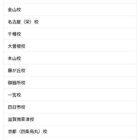
金山校
名古屋（栄）校
千種校
大曽根校
本山校
藤が丘校
御器所校
一宮校
四日市校
滋賀南草津校
京都（四条烏丸）校