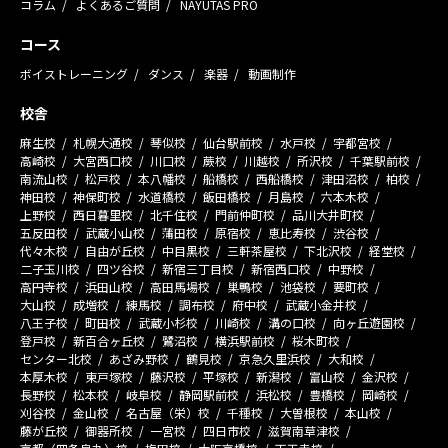
コラム
よくあるご質問
NAYUTAS PRO
コース
ボイストレーニング
ダンス
楽器
動画制作
校舎
麻生校
札幌大通校
琴似校
仙台駅前校
水戸校
宇都宮校
高崎校
大宮西口校
川口校
蕨校
川越校
所沢校
千葉駅前校
南流山校
松戸校
本八幡校
船橋校
西船橋校
津田沼校
柏校
神田校
神保町校
水道橋校
飯田橋校
月島校
六本木校
上野校
西日暮里校
北千住校
門前仲町校
品川大井町校
五反田校
武蔵小山校
蒲田校
原宿校
恵比寿校
渋谷校
代々木校
自由が丘校
中目黒校
三軒茶屋校
下北沢校
経堂校
二子玉川校
四ツ谷校
新宿三丁目校
新宿西口校
中野校
高円寺校
浜田山校
高田馬場校
巣鴨校
池袋校
要町校
大山校
成増校
練馬校
調布校
府中校
武蔵小金井校
八王子校
町田校
武蔵小杉校
川崎校
溝の口校
向ヶ丘遊園校
登戸校
新百合ヶ丘校
鷺沼校
横浜駅前校
桜木町校
センター北校
あざみ野校
鶴見校
京急久里浜校
大和校
本厚木校
東戸塚校
藤沢校
平塚校
新潟校
富山校
金沢校
長野校
松本校
岐阜校
静岡駅前校
浜松校
豊橋校
岡崎校
刈谷校
金山校
名古屋（栄）校
千種校
大曽根校
本山校
藤が丘校
御器所校
一宮校
四日市校
滋賀南草津校