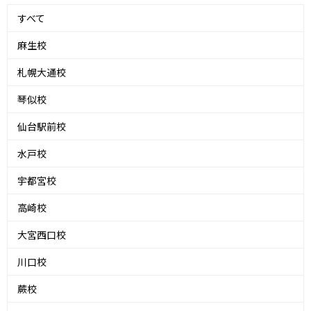
すべて
麻生校
札幌大通校
琴似校
仙台駅前校
水戸校
宇都宮校
高崎校
大宮西口校
川口校
蕨校