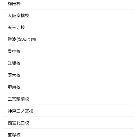
梅田校
大阪京橋校
天王寺校
難波(なんば)校
豊中校
江坂校
茨木校
堺東校
三宮駅前校
神戸三ノ宮校
西宮北口校
宝塚校