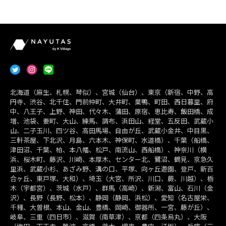
北海道（麻生、札幌、琴似）、宮城（仙台）、東京（新宿、中野、高
円寺、渋谷、北千住、門前仲町、大井町、巣鴨、町田、西日暮里、府
中、八王子、上野、神田、代々木、蒲田、原宿、恵比寿、飯田橋、成
増、池袋、要町、大山、練馬、調布、浜田山、経堂、五反田、武蔵小
山、二子玉川、四ツ谷、高田馬場、自由が丘、武蔵小金井、中目黒、
三軒茶屋、下北沢、月島、六本木、神保町、水道橋）、千葉（船橋、
津田沼、千葉、柏、本八幡、松戸、南流山、西船橋）、神奈川（横
浜、桜木町、藤沢、川崎、本厚木、センター北、鷺沼、鶴見、京急久
里浜、武蔵小杉、あざみ野、溝の口、平塚、向ヶ丘遊園、登戸、新百
合ヶ丘、東戸塚、大和）、埼玉（大宮、所沢、川口、蕨、川越）、栃
木（宇都宮）、茨城（水戸）、群馬（高崎）、新潟、富山、石川（金
沢）、長野（長野、松本）、静岡（静岡、浜松）、愛知（名古屋栄、
千種、大曽根、本山、金山、豊橋、岡崎、御器所、一宮、藤が丘）、
岐阜、三重（四日市）、滋賀（南草津）、京都（四条烏丸）、大阪