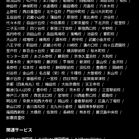
南流山校
松戸校
本八幡校
船橋校
西船橋校
津田沼校
柏校
神田校
神保町校
水道橋校
飯田橋校
月島校
六本木校
上野校
西日暮里校
北千住校
門前仲町校
品川大井町校
五反田校
武蔵小山校
蒲田校
原宿校
恵比寿校
渋谷校
代々木校
自由が丘校
中目黒校
三軒茶屋校
下北沢校
経堂校
二子玉川校
四ツ谷校
新宿三丁目校
新宿西口校
中野校
高円寺校
浜田山校
高田馬場校
巣鴨校
池袋校
要町校
大山校
成増校
練馬校
調布校
府中校
武蔵小金井校
八王子校
町田校
武蔵小杉校
川崎校
溝の口校
向ヶ丘遊園校
登戸校
新百合ヶ丘校
鷺沼校
横浜駅前校
桜木町校
センター北校
あざみ野校
鶴見校
京急久里浜校
大和校
本厚木校
東戸塚校
藤沢校
平塚校
新潟校
富山校
金沢校
長野校
松本校
岐阜校
静岡駅前校
浜松校
豊橋校
岡崎校
刈谷校
金山校
名古屋（栄）校
千種校
大曽根校
本山校
藤が丘校
御器所校
一宮校
四日市校
滋賀南草津校
京都（四条烏丸）校
梅田校
大阪京橋校
天王寺校
難波(なんば)校
豊中校
江坂校
茨木校
堺東校
三宮駅前校
神戸三ノ宮校
西宮北口校
宝塚校
川西能勢口校
姫路校
明石校
奈良大和西大寺校
岡山校
倉敷駅前校
広島八丁堀校
新山口校
香川高松校
北九州小倉校
福岡博多駅前校
福岡西新校
大橋校
佐賀校
長崎校
熊本校
鹿児島中央校
那覇首里校
関連サービス
K Village 韓国語
K Village 韓国留学
K Village Pilates