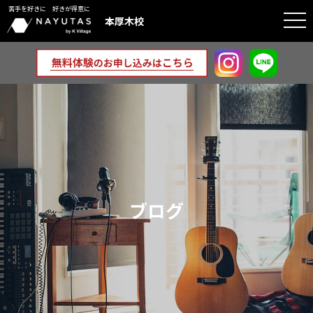
苦手を好きに 好きが得意に
togg
本厚木校
navi
ブログ