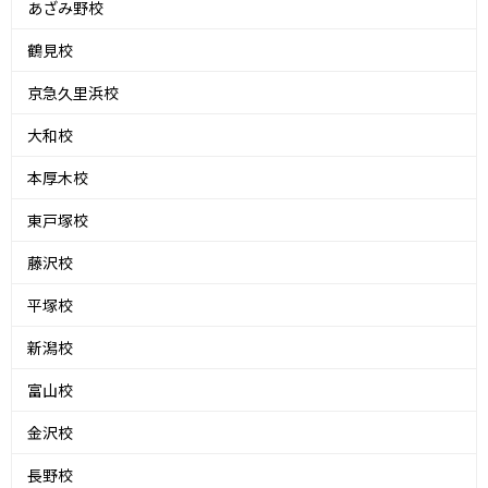
あざみ野校
鶴見校
京急久里浜校
大和校
本厚木校
東戸塚校
藤沢校
平塚校
新潟校
富山校
金沢校
長野校