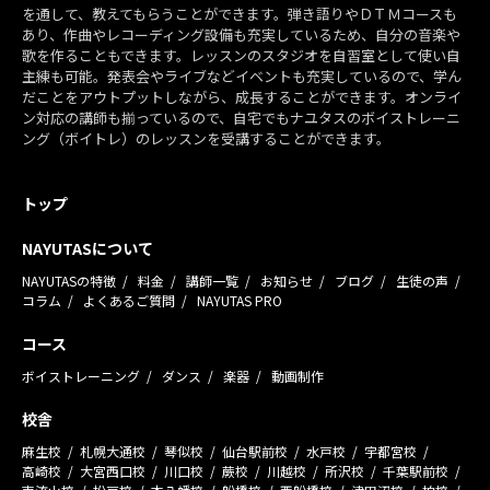
を通して、教えてもらうことができます。弾き語りやＤＴＭコースも
あり、作曲やレコーディング設備も充実しているため、自分の音楽や
歌を作ることもできます。レッスンのスタジオを自習室として使い自
主練も可能。発表会やライブなどイベントも充実しているので、学ん
だことをアウトプットしながら、成長することができます。オンライ
ン対応の講師も揃っているので、自宅でもナユタスのボイストレーニ
ング（ボイトレ）のレッスンを受講することができます。
トップ
NAYUTASについて
NAYUTASの特徴
料金
講師一覧
お知らせ
ブログ
生徒の声
コラム
よくあるご質問
NAYUTAS PRO
コース
ボイストレーニング
ダンス
楽器
動画制作
校舎
麻生校
札幌大通校
琴似校
仙台駅前校
水戸校
宇都宮校
高崎校
大宮西口校
川口校
蕨校
川越校
所沢校
千葉駅前校