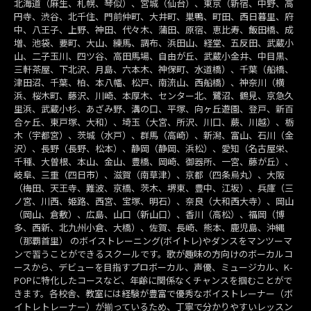
北海道（麻生、札幌、琴似）、宮城（仙台）、東京（新宿、中野、高
円寺、渋谷、北千住、門前仲町、大井町、巣鴨、町田、西日暮里、府
中、八王子、上野、神田、代々木、蒲田、原宿、恵比寿、飯田橋、成
増、池袋、要町、大山、練馬、調布、浜田山、経堂、五反田、武蔵小
山、二子玉川、四ツ谷、高田馬場、自由が丘、武蔵小金井、中目黒、
三軒茶屋、下北沢、月島、六本木、神保町、水道橋）、千葉（船橋、
津田沼、千葉、柏、本八幡、松戸、南流山、西船橋）、神奈川（横
浜、桜木町、藤沢、川崎、本厚木、センター北、鷺沼、鶴見、京急久
里浜、武蔵小杉、あざみ野、溝の口、平塚、向ヶ丘遊園、登戸、新百
合ヶ丘、東戸塚、大和）、埼玉（大宮、所沢、川口、蕨、川越）、栃
木（宇都宮）、茨城（水戸）、群馬（高崎）、新潟、富山、石川（金
沢）、長野（長野、松本）、静岡（静岡、浜松）、愛知（名古屋栄、
千種、大曽根、本山、金山、豊橋、岡崎、御器所、一宮、藤が丘）、
岐阜、三重（四日市）、滋賀（南草津）、京都（四条烏丸）、大阪
（梅田、天王寺、難波、京橋、茨木、堺東、豊中、江坂）、兵庫（三
ノ宮、川西、姫路、西宮、宝塚、明石）、奈良（大和西大寺）、岡山
（岡山、倉敷）、広島、山口（新山口）、香川（高松）、福岡（博
多、西新、北九州小倉、大橋）、佐賀、長崎、熊本、鹿児島、沖縄
（那覇首里） のボイストレーニング(ボイトレ)やダンスをマンツーマ
ンで習うことができるスクールです。歌が趣味の方向けのボーカルコ
ースから、デビューを目指すプロボーカル、声優、ミュージカル、K-
POPに特化したコースなど、年齢に関係なくチャンスを掴むことがで
きます。各校舎、教室には経験が豊富で優秀なボイストレーナー（ボ
イトレトレーナー）が揃っているため、丁寧で分かりやすいレッスン