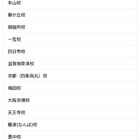
本山校
藤が丘校
御器所校
一宮校
四日市校
滋賀南草津校
京都（四条烏丸）校
梅田校
大阪京橋校
天王寺校
難波(なんば)校
豊中校