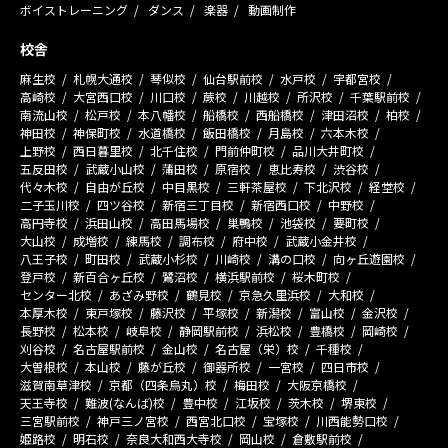
ボイストレーニング
ダンス
楽器
動画制作
校舎
麻生校
札幌大通校
琴似校
仙台駅前校
水戸校
宇都宮校
高崎校
大宮西口校
川口校
蕨校
川越校
所沢校
千葉駅前校
南流山校
松戸校
本八幡校
船橋校
西船橋校
津田沼校
柏校
神田校
神保町校
水道橋校
飯田橋校
月島校
六本木校
上野校
西日暮里校
北千住校
門前仲町校
品川大井町校
五反田校
武蔵小山校
蒲田校
原宿校
恵比寿校
渋谷校
代々木校
自由が丘校
中目黒校
三軒茶屋校
下北沢校
経堂校
二子玉川校
四ツ谷校
新宿三丁目校
新宿西口校
中野校
高円寺校
浜田山校
高田馬場校
巣鴨校
池袋校
要町校
大山校
成増校
練馬校
調布校
府中校
武蔵小金井校
八王子校
町田校
武蔵小杉校
川崎校
溝の口校
向ヶ丘遊園校
登戸校
新百合ヶ丘校
鷺沼校
横浜駅前校
桜木町校
センター北校
あざみ野校
鶴見校
京急久里浜校
大和校
本厚木校
東戸塚校
藤沢校
平塚校
新潟校
富山校
金沢校
長野校
松本校
岐阜校
静岡駅前校
浜松校
豊橋校
岡崎校
刈谷校
名古屋駅前校
金山校
名古屋（栄）校
千種校
大曽根校
本山校
藤が丘校
御器所校
一宮校
四日市校
滋賀南草津校
京都（四条烏丸）校
梅田校
大阪京橋校
天王寺校
難波(なんば)校
豊中校
江坂校
茨木校
堺東校
三宮駅前校
神戸三ノ宮校
西宮北口校
宝塚校
川西能勢口校
姫路校
明石校
奈良大和西大寺校
岡山校
倉敷駅前校