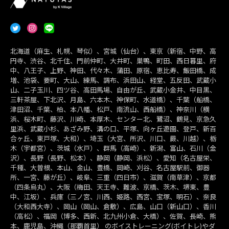
北海道（麻生、札幌、琴似）、宮城（仙台）、東京（新宿、中野、高
円寺、渋谷、北千住、門前仲町、大井町、巣鴨、町田、西日暮里、府
中、八王子、上野、神田、代々木、蒲田、原宿、恵比寿、飯田橋、成
増、池袋、要町、大山、練馬、調布、浜田山、経堂、五反田、武蔵小
山、二子玉川、四ツ谷、高田馬場、自由が丘、武蔵小金井、中目黒、
三軒茶屋、下北沢、月島、六本木、神保町、水道橋）、千葉（船橋、
津田沼、千葉、柏、本八幡、松戸、南流山、西船橋）、神奈川（横
浜、桜木町、藤沢、川崎、本厚木、センター北、鷺沼、鶴見、京急久
里浜、武蔵小杉、あざみ野、溝の口、平塚、向ヶ丘遊園、登戸、新百
合ヶ丘、東戸塚、大和）、埼玉（大宮、所沢、川口、蕨、川越）、栃
木（宇都宮）、茨城（水戸）、群馬（高崎）、新潟、富山、石川（金
沢）、長野（長野、松本）、静岡（静岡、浜松）、愛知（名古屋栄、
千種、大曽根、本山、金山、豊橋、岡崎、刈谷、名古屋駅前、御器
所、一宮、藤が丘）、岐阜、三重（四日市）、滋賀（南草津）、京都
（四条烏丸）、大阪（梅田、天王寺、難波、京橋、茨木、堺東、豊
中、江坂）、兵庫（三ノ宮、川西、姫路、西宮、宝塚、明石）、奈良
（大和西大寺）、岡山（岡山、倉敷）、広島、山口（新山口）、香川
（高松）、福岡（博多、西新、北九州小倉、大橋）、佐賀、長崎、熊
本、鹿児島、沖縄（那覇首里） のボイストレーニング(ボイトレ)やダ