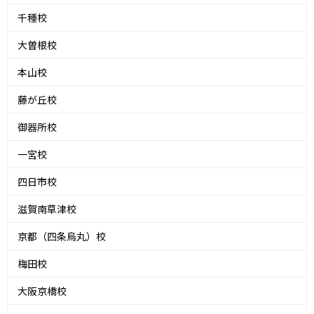
千種校
大曽根校
本山校
藤が丘校
御器所校
一宮校
四日市校
滋賀南草津校
京都（四条烏丸）校
梅田校
大阪京橋校