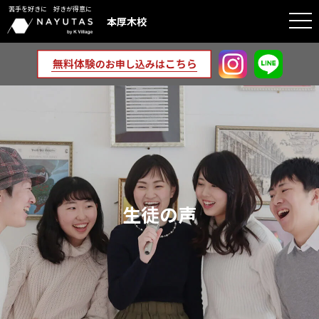
苦手を好きに 好きが得意に
togg
本厚木校
navi
生徒の声