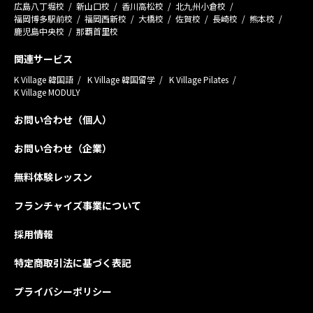
広島八丁堀校
新山口校
香川高松校
北九州小倉校
福岡博多駅前校
福岡西新校
大橋校
佐賀校
長崎校
熊本校
鹿児島中央校
那覇首里校
関連サービス
K Village 韓国語
K Village 韓国留学
K Village Pilates
K Village MODULY
お問い合わせ（個人）
お問い合わせ（企業）
無料体験レッスン
フランチャイズ事業について
採用情報
特定商取引法に基づく表記
プライバシーポリシー