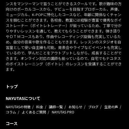
ンスをマンツーマンで習うことができるスクールです。歌が趣味の方
向けのボーカルコースから、デビューを目指すプロボーカル、声優、
ミュージカル、K-POPに特化したコースなど、年齢に関係なくチャン
スを掴むことができます。各校舎、教室には経験が豊富で優秀なボイ
ストレーナー（ボイトレトレーナー）が揃っているため、丁寧で分か
りやすいレッスンを通して、教えてもらうことができます。弾き語り
やＤＴＭコースもあり、作曲やレコーディング設備も充実しているた
め、自分の音楽や歌を作ることもできます。レッスンのスタジオを自
習室として使い自主練も可能。発表会やライブなどイベントも充実し
ているので、学んだことをアウトプットしながら、成長することがで
きます。オンライン対応の講師も揃っているので、自宅でもナユタス
のボイストレーニング（ボイトレ）のレッスンを受講することができ
ます。
トップ
NAYUTASについて
NAYUTASの特徴
料金
講師一覧
お知らせ
ブログ
生徒の声
コラム
よくあるご質問
NAYUTAS PRO
コース