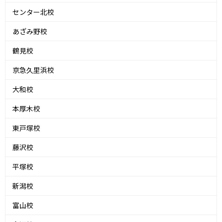
センター北校
あざみ野校
鶴見校
京急久里浜校
大和校
本厚木校
東戸塚校
藤沢校
平塚校
新潟校
富山校