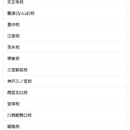
天王寺校
難波(なんば)校
豊中校
江坂校
茨木校
堺東校
三宮駅前校
神戸三ノ宮校
西宮北口校
宝塚校
川西能勢口校
姫路校