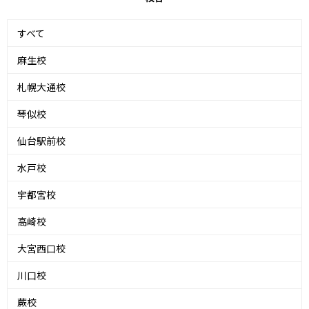
すべて
麻生校
札幌大通校
琴似校
仙台駅前校
水戸校
宇都宮校
高崎校
大宮西口校
川口校
蕨校