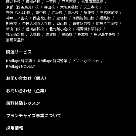
藤が丘校
御器所校
一宮校
四日市校
滋賀南草津校
京都（四条烏丸）校
梅田校
大阪京橋校
天王寺校
難波(なんば)校
豊中校
江坂校
茨木校
堺東校
三宮駅前校
神戸三ノ宮校
西宮北口校
宝塚校
川西能勢口校
姫路校
明石校
奈良大和西大寺校
岡山校
倉敷駅前校
広島八丁堀校
新山口校
香川高松校
北九州小倉校
福岡博多駅前校
福岡西新校
大橋校
佐賀校
長崎校
熊本校
鹿児島中央校
那覇首里校
関連サービス
K Village 韓国語
K Village 韓国留学
K Village Pilates
K Village MODULY
お問い合わせ（個人）
お問い合わせ（企業）
無料体験レッスン
フランチャイズ事業について
採用情報