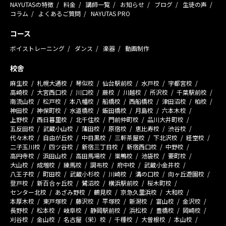
NAYUTASの特徴
料金
講師一覧
お知らせ
ブログ
生徒の声
コラム
よくあるご質問
NAYUTAS PRO
コース
ボイストレーニング
ダンス
楽器
動画制作
校舎
麻生校
札幌大通校
琴似校
仙台駅前校
水戸校
宇都宮校
高崎校
大宮西口校
川口校
蕨校
川越校
所沢校
千葉駅前校
南流山校
松戸校
本八幡校
船橋校
西船橋校
津田沼校
柏校
神田校
神保町校
水道橋校
飯田橋校
月島校
六本木校
上野校
西日暮里校
北千住校
門前仲町校
品川大井町校
五反田校
武蔵小山校
蒲田校
原宿校
恵比寿校
渋谷校
代々木校
自由が丘校
中目黒校
三軒茶屋校
下北沢校
経堂校
二子玉川校
四ツ谷校
新宿三丁目校
新宿西口校
中野校
高円寺校
浜田山校
高田馬場校
巣鴨校
池袋校
要町校
大山校
成増校
練馬校
調布校
府中校
武蔵小金井校
八王子校
町田校
武蔵小杉校
川崎校
溝の口校
向ヶ丘遊園校
登戸校
新百合ヶ丘校
鷺沼校
横浜駅前校
桜木町校
センター北校
あざみ野校
鶴見校
京急久里浜校
大和校
本厚木校
東戸塚校
藤沢校
平塚校
新潟校
富山校
金沢校
長野校
松本校
岐阜校
静岡駅前校
浜松校
豊橋校
岡崎校
刈谷校
金山校
名古屋（栄）校
千種校
大曽根校
本山校