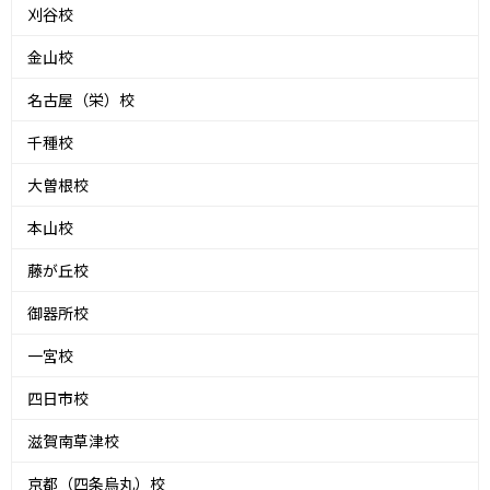
刈谷校
金山校
名古屋（栄）校
千種校
大曽根校
本山校
藤が丘校
御器所校
一宮校
四日市校
滋賀南草津校
京都（四条烏丸）校