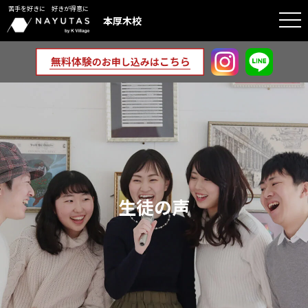
苦手を好きに 好きが得意に
togg
本厚木校
navi
生徒の声