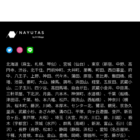
北海道（麻生、札幌、琴似）、宮城（仙台）、東京（新宿、中野、高
円寺、渋谷、北千住、門前仲町、大井町、巣鴨、町田、西日暮里、府
中、八王子、上野、神田、代々木、蒲田、原宿、恵比寿、飯田橋、成
増、池袋、要町、大山、練馬、調布、浜田山、経堂、五反田、武蔵小
山、二子玉川、四ツ谷、高田馬場、自由が丘、武蔵小金井、中目黒、
三軒茶屋、下北沢、月島、六本木、神保町、水道橋）、千葉（船橋、
津田沼、千葉、柏、本八幡、松戸、南流山、西船橋）、神奈川（横
浜、桜木町、藤沢、川崎、本厚木、センター北、鷺沼、鶴見、京急久
里浜、武蔵小杉、あざみ野、溝の口、平塚、向ヶ丘遊園、登戸、新百
合ヶ丘、東戸塚、大和）、埼玉（大宮、所沢、川口、蕨、川越）、栃
木（宇都宮）、茨城（水戸）、群馬（高崎）、新潟、富山、石川（金
沢）、長野（長野、松本）、静岡（静岡、浜松）、愛知（名古屋栄、
千種、大曽根、本山、金山、豊橋、岡崎、御器所、一宮、藤が丘）、