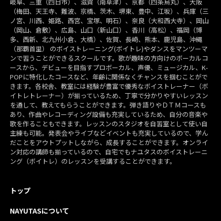
岐阜、三重（四日市）、滋賀（南草津）、京都（四条烏丸）、大阪
（梅田、天王寺、難波、京橋、茨木、堺東、豊中、江坂）、兵庫（三
ノ宮、川西、姫路、西宮、宝塚、明石）、奈良（大和西大寺）、岡山
（岡山、倉敷）、広島、山口（新山口）、香川（高松）、福岡（博
多、西新、北九州小倉、大橋）、佐賀、長崎、熊本、鹿児島、沖縄
（那覇首里） のボイストレーニング(ボイトレ)やダンスをマンツーマ
ンで習うことができるスクールです。歌が趣味の方向けのボーカルコ
ースから、デビューを目指すプロボーカル、声優、ミュージカル、K-
POPに特化したコースなど、年齢に関係なくチャンスを掴むことがで
きます。各校舎、教室には経験が豊富で優秀なボイストレーナー（ボ
イトレトレーナー）が揃っているため、丁寧で分かりやすいレッスン
を通して、教えてもらうことができます。弾き語りやＤＴＭコースも
あり、作曲やレコーディング設備も充実しているため、自分の音楽や
歌を作ることもできます。レッスンのスタジオを自習室として使い自
主練も可能。発表会やライブなどイベントも充実しているので、学ん
だことをアウトプットしながら、成長することができます。オンライ
ン対応の講師も揃っているので、自宅でもナユタスのボイストレーニ
ング（ボイトレ）のレッスンを受講することができます。
トップ
NAYUTASについて