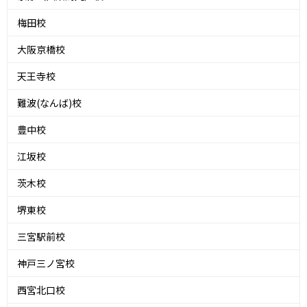
梅田校
大阪京橋校
天王寺校
難波(なんば)校
豊中校
江坂校
茨木校
堺東校
三宮駅前校
神戸三ノ宮校
西宮北口校