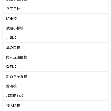
八王子校
町田校
武蔵小杉校
川崎校
溝の口校
向ヶ丘遊園校
登戸校
新百合ヶ丘校
鷺沼校
横浜駅前校
桜木町校