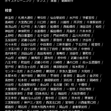
ボイストレーニング
ダンス
楽器
動画制作
校舎
麻生校
札幌大通校
琴似校
仙台駅前校
水戸校
宇都宮校
高崎校
大宮西口校
川口校
蕨校
川越校
所沢校
千葉駅前校
南流山校
松戸校
本八幡校
船橋校
西船橋校
津田沼校
柏校
神田校
神保町校
水道橋校
飯田橋校
月島校
六本木校
上野校
西日暮里校
北千住校
門前仲町校
品川大井町校
五反田校
武蔵小山校
蒲田校
原宿校
恵比寿校
渋谷校
代々木校
自由が丘校
中目黒校
三軒茶屋校
下北沢校
経堂校
二子玉川校
四ツ谷校
新宿三丁目校
新宿西口校
中野校
高円寺校
浜田山校
高田馬場校
巣鴨校
池袋校
要町校
大山校
成増校
練馬校
調布校
府中校
武蔵小金井校
八王子校
町田校
武蔵小杉校
川崎校
溝の口校
向ヶ丘遊園校
登戸校
新百合ヶ丘校
鷺沼校
横浜駅前校
桜木町校
センター北校
あざみ野校
鶴見校
京急久里浜校
大和校
本厚木校
東戸塚校
藤沢校
平塚校
新潟校
富山校
金沢校
長野校
松本校
岐阜校
静岡駅前校
浜松校
豊橋校
岡崎校
刈谷校
名古屋駅前校
金山校
名古屋（栄）校
千種校
大曽根校
本山校
藤が丘校
御器所校
一宮校
四日市校
滋賀南草津校
京都（四条烏丸）校
梅田校
大阪京橋校
天王寺校
難波(なんば)校
豊中校
江坂校
茨木校
堺東校
三宮駅前校
神戸三ノ宮校
西宮北口校
宝塚校
川西能勢口校
姫路校
明石校
奈良大和西大寺校
岡山校
倉敷駅前校