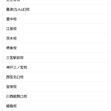
難波(なんば)校
豊中校
江坂校
茨木校
堺東校
三宮駅前校
神戸三ノ宮校
西宮北口校
宝塚校
川西能勢口校
姫路校