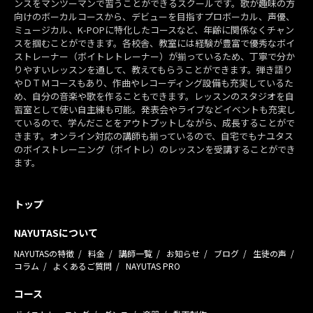
ンスをマンツーマンで習うことができるスクールです。歌が趣味の方
向けのボーカルコースから、デビューを目指すプロボーカル、声優、
ミュージカル、K-POPに特化したコースなど、年齢に関係なくチャン
スを掴むことができます。各校舎、教室には経験が豊富で優秀なボイ
ストレーナー（ボイトレトレーナー）が揃っているため、丁寧で分か
りやすいレッスンを通して、教えてもらうことができます。弾き語り
やＤＴＭコースもあり、作曲やレコーディング設備も充実しているた
め、自分の音楽や歌を作ることもできます。レッスンのスタジオを自
習室として使い自主練も可能。発表会やライブなどイベントも充実し
ているので、学んだことをアウトプットしながら、成長することがで
きます。オンライン対応の講師も揃っているので、自宅でもナユタス
のボイストレーニング（ボイトレ）のレッスンを受講することができ
ます。
トップ
NAYUTASについて
NAYUTASの特徴
料金
講師一覧
お知らせ
ブログ
生徒の声
コラム
よくあるご質問
NAYUTAS PRO
コース