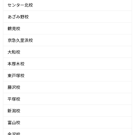
センター北校
あざみ野校
鶴見校
京急久里浜校
大和校
本厚木校
東戸塚校
藤沢校
平塚校
新潟校
富山校
金沢校