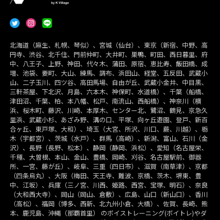
北海道（麻生、札幌、琴似）、宮城（仙台）、東京（新宿、中野、高
円寺、渋谷、北千住、門前仲町、大井町、巣鴨、町田、西日暮里、府
中、八王子、上野、神田、代々木、蒲田、原宿、恵比寿、飯田橋、成
増、池袋、要町、大山、練馬、調布、浜田山、経堂、五反田、武蔵小
山、二子玉川、四ツ谷、高田馬場、自由が丘、武蔵小金井、中目黒、
三軒茶屋、下北沢、月島、六本木、神保町、水道橋）、千葉（船橋、
津田沼、千葉、柏、本八幡、松戸、南流山、西船橋）、神奈川（横
浜、桜木町、藤沢、川崎、本厚木、センター北、鷺沼、鶴見、京急久
里浜、武蔵小杉、あざみ野、溝の口、平塚、向ヶ丘遊園、登戸、新百
合ヶ丘、東戸塚、大和）、埼玉（大宮、所沢、川口、蕨、川越）、栃
木（宇都宮）、茨城（水戸）、群馬（高崎）、新潟、富山、石川（金
沢）、長野（長野、松本）、静岡（静岡、浜松）、愛知（名古屋栄、
千種、大曽根、本山、金山、豊橋、岡崎、刈谷、名古屋駅前、御器
所、一宮、藤が丘）、岐阜、三重（四日市）、滋賀（南草津）、京都
（四条烏丸）、大阪（梅田、天王寺、難波、京橋、茨木、堺東、豊
中、江坂）、兵庫（三ノ宮、川西、姫路、西宮、宝塚、明石）、奈良
（大和西大寺）、岡山（岡山、倉敷）、広島、山口（新山口）、香川
（高松）、福岡（博多、西新、北九州小倉、大橋）、佐賀、長崎、熊
本、鹿児島、沖縄（那覇首里） のボイストレーニング(ボイトレ)やダ