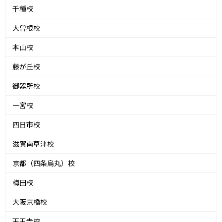
千種校
大曽根校
本山校
藤が丘校
御器所校
一宮校
四日市校
滋賀南草津校
京都（四条烏丸）校
梅田校
大阪京橋校
天王寺校