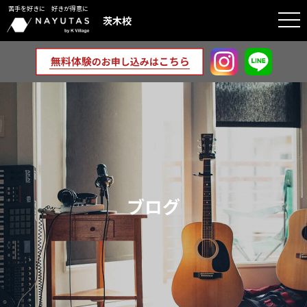
苦手を好きに 好きが得意に
togg
茨木校
navi
ブログ