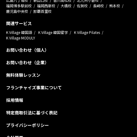
広島八丁堀校
新山口校
香川高松校
北九州小倉校
福岡博多駅前校
福岡西新校
大橋校
佐賀校
長崎校
熊本校
鹿児島中央校
那覇首里校
関連サービス
K Village 韓国語
K Village 韓国留学
K Village Pilates
K Village MODULY
お問い合わせ（個人）
お問い合わせ（企業）
無料体験レッスン
フランチャイズ事業について
採用情報
特定商取引法に基づく表記
プライバシーポリシー