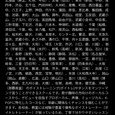
北海道（麻生、札幌、琴似）、宮城（仙台）、東京（新宿、中野、高
円寺、渋谷、北千住、門前仲町、大井町、巣鴨、町田、西日暮里、府
中、八王子、上野、神田、代々木、蒲田、原宿、恵比寿、飯田橋、成
増、池袋、要町、大山、練馬、調布、浜田山、経堂、五反田、武蔵小
山、二子玉川、四ツ谷、高田馬場、自由が丘、武蔵小金井、中目黒、
三軒茶屋、下北沢、月島、六本木、神保町、水道橋）、千葉（船橋、
津田沼、千葉、柏、本八幡、松戸、南流山、西船橋）、神奈川（横
浜、桜木町、藤沢、川崎、本厚木、センター北、鷺沼、鶴見、京急久
里浜、武蔵小杉、あざみ野、溝の口、平塚、向ヶ丘遊園、登戸、新百
合ヶ丘、東戸塚、大和）、埼玉（大宮、所沢、川口、蕨、川越）、栃
木（宇都宮）、茨城（水戸）、群馬（高崎）、新潟、富山、石川（金
沢）、長野（長野、松本）、静岡（静岡、浜松）、愛知（名古屋栄、
千種、大曽根、本山、金山、豊橋、岡崎、御器所、一宮、藤が丘）、
岐阜、三重（四日市）、滋賀（南草津）、京都（四条烏丸）、大阪
（梅田、天王寺、難波、京橋、茨木、堺東、豊中、江坂）、兵庫（三
ノ宮、川西、姫路、西宮、宝塚、明石）、奈良（大和西大寺）、岡山
（岡山、倉敷）、広島、山口（新山口）、香川（高松）、福岡（博
多、西新、北九州小倉、大橋）、佐賀、長崎、熊本、鹿児島、沖縄
（那覇首里） のボイストレーニング(ボイトレ)やダンスをマンツーマ
ンで習うことができるスクールです。歌が趣味の方向けのボーカルコ
ースから、デビューを目指すプロボーカル、声優、ミュージカル、K-
POPに特化したコースなど、年齢に関係なくチャンスを掴むことがで
きます。各校舎、教室には経験が豊富で優秀なボイストレーナー（ボ
イトレトレーナー）が揃っているため、丁寧で分かりやすいレッスン