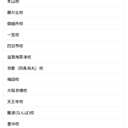
本山校
藤が丘校
御器所校
一宮校
四日市校
滋賀南草津校
京都（四条烏丸）校
梅田校
大阪京橋校
天王寺校
難波(なんば)校
豊中校