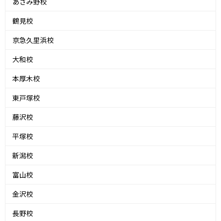
あざみ野校
鶴見校
京急久里浜校
大和校
本厚木校
東戸塚校
藤沢校
平塚校
新潟校
富山校
金沢校
長野校