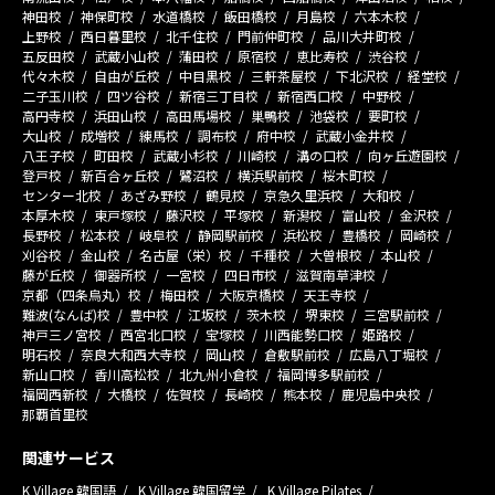
神田校
神保町校
水道橋校
飯田橋校
月島校
六本木校
上野校
西日暮里校
北千住校
門前仲町校
品川大井町校
五反田校
武蔵小山校
蒲田校
原宿校
恵比寿校
渋谷校
代々木校
自由が丘校
中目黒校
三軒茶屋校
下北沢校
経堂校
二子玉川校
四ツ谷校
新宿三丁目校
新宿西口校
中野校
高円寺校
浜田山校
高田馬場校
巣鴨校
池袋校
要町校
大山校
成増校
練馬校
調布校
府中校
武蔵小金井校
八王子校
町田校
武蔵小杉校
川崎校
溝の口校
向ヶ丘遊園校
登戸校
新百合ヶ丘校
鷺沼校
横浜駅前校
桜木町校
センター北校
あざみ野校
鶴見校
京急久里浜校
大和校
本厚木校
東戸塚校
藤沢校
平塚校
新潟校
富山校
金沢校
長野校
松本校
岐阜校
静岡駅前校
浜松校
豊橋校
岡崎校
刈谷校
金山校
名古屋（栄）校
千種校
大曽根校
本山校
藤が丘校
御器所校
一宮校
四日市校
滋賀南草津校
京都（四条烏丸）校
梅田校
大阪京橋校
天王寺校
難波(なんば)校
豊中校
江坂校
茨木校
堺東校
三宮駅前校
神戸三ノ宮校
西宮北口校
宝塚校
川西能勢口校
姫路校
明石校
奈良大和西大寺校
岡山校
倉敷駅前校
広島八丁堀校
新山口校
香川高松校
北九州小倉校
福岡博多駅前校
福岡西新校
大橋校
佐賀校
長崎校
熊本校
鹿児島中央校
那覇首里校
関連サービス
K Village 韓国語
K Village 韓国留学
K Village Pilates