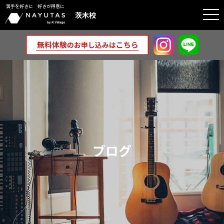
苦手を好きに 好きが得意に
togg
茨木校
navi
ブログ