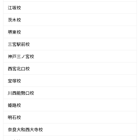
江坂校
茨木校
堺東校
三宮駅前校
神戸三ノ宮校
西宮北口校
宝塚校
川西能勢口校
姫路校
明石校
奈良大和西大寺校