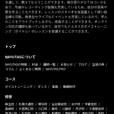
を通して、教えてもらうことができます。弾き語りやＤＴＭコースも
あり、作曲やレコーディング設備も充実しているため、自分の音楽や
歌を作ることもできます。レッスンのスタジオを自習室として使い自
主練も可能。発表会やライブなどイベントも充実しているので、学ん
だことをアウトプットしながら、成長することができます。オンライ
ン対応の講師も揃っているので、自宅でもナユタスのボイストレーニ
ング（ボイトレ）のレッスンを受講することができます。
トップ
NAYUTASについて
NAYUTASの特徴
料金
講師一覧
お知らせ
ブログ
生徒の声
コラム
よくあるご質問
NAYUTAS PRO
コース
ボイストレーニング
ダンス
楽器
動画制作
校舎
麻生校
札幌大通校
琴似校
仙台駅前校
水戸校
宇都宮校
高崎校
大宮西口校
川口校
蕨校
川越校
所沢校
千葉駅前校
南流山校
松戸校
本八幡校
船橋校
西船橋校
津田沼校
柏校