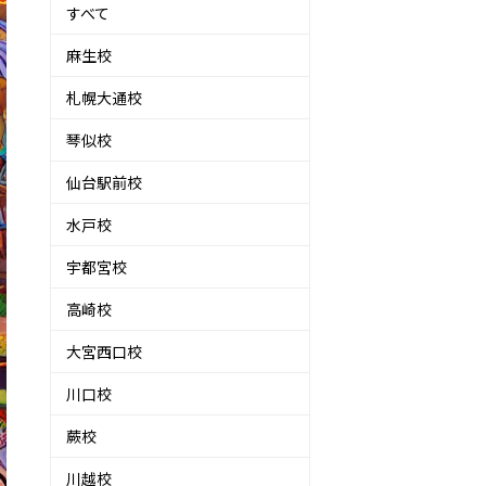
すべて
麻生校
札幌大通校
琴似校
仙台駅前校
水戸校
宇都宮校
高崎校
大宮西口校
川口校
蕨校
川越校