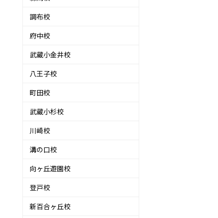
調布校
府中校
武蔵小金井校
八王子校
町田校
武蔵小杉校
川崎校
溝の口校
向ヶ丘遊園校
登戸校
新百合ヶ丘校