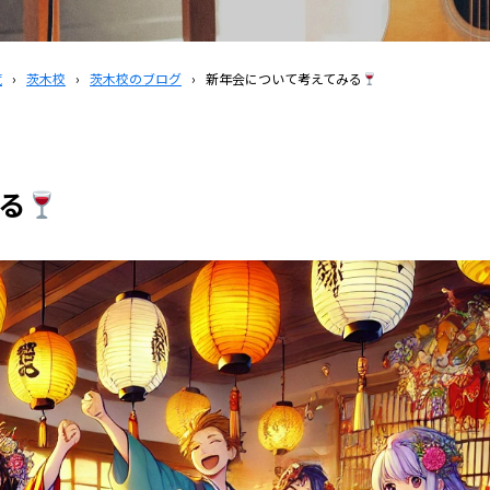
覧
›
茨木校
›
茨木校のブログ
›
新年会について考えてみる
る