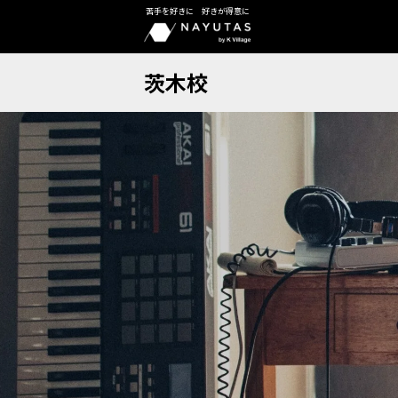
苦手を好きに 好きが得意に
茨木校