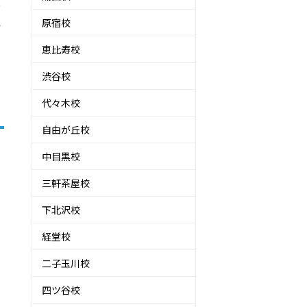
し
ね
原宿校
恵比寿校
渋谷校
代々木校
自由が丘校
中目黒校
三軒茶屋校
下北沢校
経堂校
二子玉川校
四ツ谷校