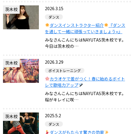
2026.3.15
茨木校
ダンス
ダンスインストラクター紹介
『ダンス
を通して一緒に頑張っていきましょう⭐︎』
みなさんこんにちはNAYUTAS茨木校です。
今日は茨木校の…
2026.3.29
茨木校
ボイストレーニング
カラオケで差がつく！春に始めるボイト
レで歌唱力アップ
みなさんこんにちはNAYUTAS茨木校です。
桜がキレイに咲…
2025.5.2
茨木校
ダンス
ダンスがもたらす驚きの効果