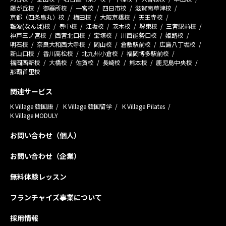
藤が丘校
御器所校
一宮校
四日市校
滋賀南草津校
京都（四条烏丸）校
梅田校
大阪京橋校
天王寺校
難波(なんば)校
豊中校
江坂校
茨木校
堺東校
三宮駅前校
神戸三ノ宮校
西宮北口校
宝塚校
川西能勢口校
姫路校
明石校
奈良大和西大寺校
岡山校
倉敷駅前校
広島八丁堀校
新山口校
香川高松校
北九州小倉校
福岡博多駅前校
福岡西新校
大橋校
佐賀校
長崎校
熊本校
鹿児島中央校
那覇首里校
関連サービス
K Village 韓国語
K Village 韓国留学
K Village Pilates
K Village MODULY
お問い合わせ（個人）
お問い合わせ（企業）
無料体験レッスン
フランチャイズ事業について
採用情報