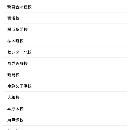
新百合ヶ丘校
鷺沼校
横浜駅前校
桜木町校
センター北校
あざみ野校
鶴見校
京急久里浜校
大和校
本厚木校
東戸塚校