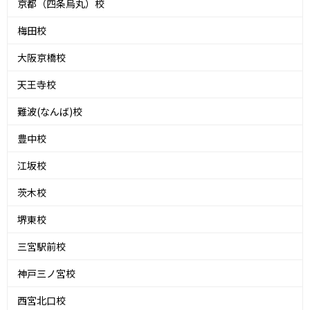
京都（四条烏丸）校
梅田校
大阪京橋校
天王寺校
難波(なんば)校
豊中校
江坂校
茨木校
堺東校
三宮駅前校
神戸三ノ宮校
西宮北口校