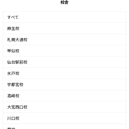
校舎
すべて
麻生校
札幌大通校
琴似校
仙台駅前校
水戸校
宇都宮校
高崎校
大宮西口校
川口校