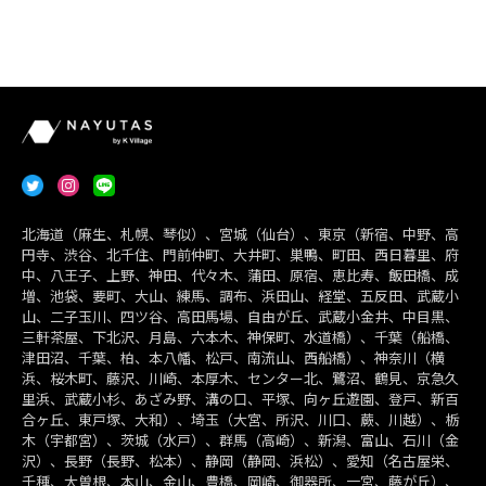
北海道（麻生、札幌、琴似）、宮城（仙台）、東京（新宿、中野、高
円寺、渋谷、北千住、門前仲町、大井町、巣鴨、町田、西日暮里、府
中、八王子、上野、神田、代々木、蒲田、原宿、恵比寿、飯田橋、成
増、池袋、要町、大山、練馬、調布、浜田山、経堂、五反田、武蔵小
山、二子玉川、四ツ谷、高田馬場、自由が丘、武蔵小金井、中目黒、
三軒茶屋、下北沢、月島、六本木、神保町、水道橋）、千葉（船橋、
津田沼、千葉、柏、本八幡、松戸、南流山、西船橋）、神奈川（横
浜、桜木町、藤沢、川崎、本厚木、センター北、鷺沼、鶴見、京急久
里浜、武蔵小杉、あざみ野、溝の口、平塚、向ヶ丘遊園、登戸、新百
合ヶ丘、東戸塚、大和）、埼玉（大宮、所沢、川口、蕨、川越）、栃
木（宇都宮）、茨城（水戸）、群馬（高崎）、新潟、富山、石川（金
沢）、長野（長野、松本）、静岡（静岡、浜松）、愛知（名古屋栄、
千種、大曽根、本山、金山、豊橋、岡崎、御器所、一宮、藤が丘）、