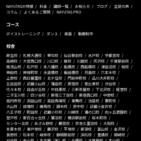
NAYUTASの特徴
料金
講師一覧
お知らせ
ブログ
生徒の声
コラム
よくあるご質問
NAYUTAS PRO
コース
ボイストレーニング
ダンス
楽器
動画制作
校舎
麻生校
札幌大通校
琴似校
仙台駅前校
水戸校
宇都宮校
高崎校
大宮西口校
川口校
蕨校
川越校
所沢校
千葉駅前校
南流山校
松戸校
本八幡校
船橋校
西船橋校
津田沼校
柏校
神田校
神保町校
水道橋校
飯田橋校
月島校
六本木校
上野校
西日暮里校
北千住校
門前仲町校
品川大井町校
五反田校
武蔵小山校
蒲田校
原宿校
恵比寿校
渋谷校
代々木校
自由が丘校
中目黒校
三軒茶屋校
下北沢校
経堂校
二子玉川校
四ツ谷校
新宿三丁目校
新宿西口校
中野校
高円寺校
浜田山校
高田馬場校
巣鴨校
池袋校
要町校
大山校
成増校
練馬校
調布校
府中校
武蔵小金井校
八王子校
町田校
武蔵小杉校
川崎校
溝の口校
向ヶ丘遊園校
登戸校
新百合ヶ丘校
鷺沼校
横浜駅前校
桜木町校
センター北校
あざみ野校
鶴見校
京急久里浜校
大和校
本厚木校
東戸塚校
藤沢校
平塚校
新潟校
富山校
金沢校
長野校
松本校
岐阜校
静岡駅前校
浜松校
豊橋校
岡崎校
刈谷校
金山校
名古屋（栄）校
千種校
大曽根校
本山校