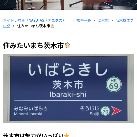
ボイトレなら「NAYUTAS（ナユタス）」
›
校舎一覧
›
茨木校
›
茨木校のブ
ログ
›
住みたいまち茨木市
住みたいまち茨木市
茨木市は魅力がいっぱい