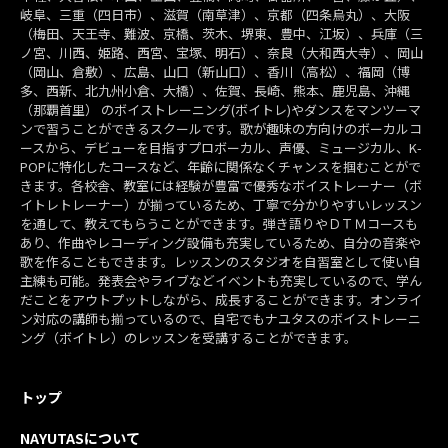
岐阜、三重（四日市）、滋賀（南草津）、京都（四条烏丸）、大阪
（梅田、天王寺、難波、京橋、茨木、堺東、豊中、江坂）、兵庫（三
ノ宮、川西、姫路、西宮、宝塚、明石）、奈良（大和西大寺）、岡山
（岡山、倉敷）、広島、山口（新山口）、香川（高松）、福岡（博
多、西新、北九州小倉、大橋）、佐賀、長崎、熊本、鹿児島、沖縄
（那覇首里） のボイストレーニング(ボイトレ)やダンスをマンツーマ
ンで習うことができるスクールです。歌が趣味の方向けのボーカルコ
ースから、デビューを目指すプロボーカル、声優、ミュージカル、K-
POPに特化したコースなど、年齢に関係なくチャンスを掴むことがで
きます。各校舎、教室には経験が豊富で優秀なボイストレーナー（ボ
イトレトレーナー）が揃っているため、丁寧で分かりやすいレッスン
を通して、教えてもらうことができます。弾き語りやＤＴＭコースも
あり、作曲やレコーディング設備も充実しているため、自分の音楽や
歌を作ることもできます。レッスンのスタジオを自習室として使い自
主練も可能。発表会やライブなどイベントも充実しているので、学ん
だことをアウトプットしながら、成長することができます。オンライ
ン対応の講師も揃っているので、自宅でもナユタスのボイストレーニ
ング（ボイトレ）のレッスンを受講することができます。
トップ
NAYUTASについて