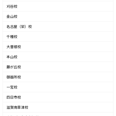
刈谷校
金山校
名古屋（栄）校
千種校
大曽根校
本山校
藤が丘校
御器所校
一宮校
四日市校
滋賀南草津校