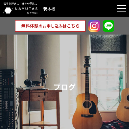
苦手を好きに 好きが得意に
togg
茨木校
navi
ブログ