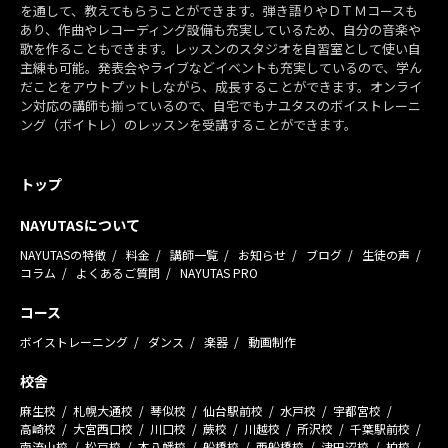
を通して、教えてもらうことができます。弾き語りやＤＴＭコースも
あり、作曲やレコーディング設備も充実しているため、自分の音楽や
歌を作ることもできます。レッスンのスタジオを自習室として使い自
主練も可能。発表会やライブなどイベントも充実しているので、学ん
だことをアウトプットしながら、成長することができます。オンライ
ン対応の講師も揃っているので、自宅でもナユタスのボイストレーニ
ング（ボイトレ）のレッスンを受講することができます。
トップ
NAYUTASについて
NAYUTASの特徴
料金
講師一覧
お知らせ
ブログ
生徒の声
コラム
よくあるご質問
NAYUTAS PRO
コース
ボイストレーニング
ダンス
楽器
動画制作
校舎
麻生校
札幌大通校
琴似校
仙台駅前校
水戸校
宇都宮校
高崎校
大宮西口校
川口校
蕨校
川越校
所沢校
千葉駅前校
南流山校
松戸校
本八幡校
船橋校
西船橋校
津田沼校
柏校