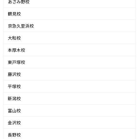
あざみ野校
鶴見校
京急久里浜校
大和校
本厚木校
東戸塚校
藤沢校
平塚校
新潟校
富山校
金沢校
長野校