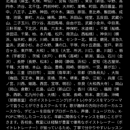
北海道（麻生、札幌、琴似）、宮城（仙台）、東京（新宿、中野、高
円寺、渋谷、北千住、門前仲町、大井町、巣鴨、町田、西日暮里、府
中、八王子、上野、神田、代々木、蒲田、原宿、恵比寿、飯田橋、成
増、池袋、要町、大山、練馬、調布、浜田山、経堂、五反田、武蔵小
山、二子玉川、四ツ谷、高田馬場、自由が丘、武蔵小金井、中目黒、
三軒茶屋、下北沢、月島、六本木、神保町、水道橋）、千葉（船橋、
津田沼、千葉、柏、本八幡、松戸、南流山、西船橋）、神奈川（横
浜、桜木町、藤沢、川崎、本厚木、センター北、鷺沼、鶴見、京急久
里浜、武蔵小杉、あざみ野、溝の口、平塚、向ヶ丘遊園、登戸、新百
合ヶ丘、東戸塚、大和）、埼玉（大宮、所沢、川口、蕨、川越）、栃
木（宇都宮）、茨城（水戸）、群馬（高崎）、新潟、富山、石川（金
沢）、長野（長野、松本）、静岡（静岡、浜松）、愛知（名古屋栄、
千種、大曽根、本山、金山、豊橋、岡崎、御器所、一宮、藤が丘）、
岐阜、三重（四日市）、滋賀（南草津）、京都（四条烏丸）、大阪
（梅田、天王寺、難波、京橋、茨木、堺東、豊中、江坂）、兵庫（三
ノ宮、川西、姫路、西宮、宝塚、明石）、奈良（大和西大寺）、岡山
（岡山、倉敷）、広島、山口（新山口）、香川（高松）、福岡（博
多、西新、北九州小倉、大橋）、佐賀、長崎、熊本、鹿児島、沖縄
（那覇首里） のボイストレーニング(ボイトレ)やダンスをマンツーマ
ンで習うことができるスクールです。歌が趣味の方向けのボーカルコ
ースから、デビューを目指すプロボーカル、声優、ミュージカル、K-
POPに特化したコースなど、年齢に関係なくチャンスを掴むことがで
きます。各校舎、教室には経験が豊富で優秀なボイストレーナー（ボ
イトレトレーナー）が揃っているため、丁寧で分かりやすいレッスン