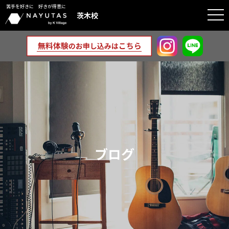
苦手を好きに 好きが得意に
togg
茨木校
navi
ブログ