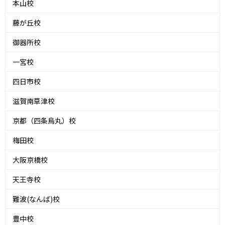
本山校
藤が丘校
御器所校
一宮校
四日市校
滋賀南草津校
京都（四条烏丸）校
梅田校
大阪京橋校
天王寺校
難波(なんば)校
豊中校