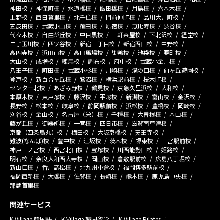
神田校
神保町校
水道橋校
飯田橋校
月島校
六本木校
上野校
西日暮里校
北千住校
門前仲町校
品川大井町校
五反田校
武蔵小山校
蒲田校
原宿校
恵比寿校
渋谷校
代々木校
自由が丘校
中目黒校
三軒茶屋校
下北沢校
経堂校
二子玉川校
四ツ谷校
新宿三丁目校
新宿西口校
中野校
高円寺校
浜田山校
高田馬場校
巣鴨校
池袋校
要町校
大山校
成増校
練馬校
調布校
府中校
武蔵小金井校
八王子校
町田校
武蔵小杉校
川崎校
溝の口校
向ヶ丘遊園校
登戸校
新百合ヶ丘校
鷺沼校
横浜駅前校
桜木町校
センター北校
あざみ野校
鶴見校
京急久里浜校
大和校
本厚木校
東戸塚校
藤沢校
平塚校
新潟校
富山校
金沢校
長野校
松本校
岐阜校
静岡駅前校
浜松校
豊橋校
岡崎校
刈谷校
金山校
名古屋（栄）校
千種校
大曽根校
本山校
藤が丘校
御器所校
一宮校
四日市校
滋賀南草津校
京都（四条烏丸）校
梅田校
大阪京橋校
天王寺校
難波(なんば)校
豊中校
江坂校
茨木校
堺東校
三宮駅前校
神戸三ノ宮校
西宮北口校
宝塚校
川西能勢口校
姫路校
明石校
奈良大和西大寺校
岡山校
倉敷駅前校
広島八丁堀校
新山口校
香川高松校
北九州小倉校
福岡博多駅前校
福岡西新校
大橋校
佐賀校
長崎校
熊本校
鹿児島中央校
那覇首里校
関連サービス
K Village 韓国語
K Village 韓国留学
K Village Pilates