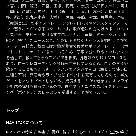
ノ宮、川西、姫路、西宮、宝塚、明石）、奈良（大和西大寺）、岡山
（岡山、倉敷）、広島、山口（新山口）、香川（高松）、福岡（博
多、西新、北九州小倉、大橋）、佐賀、長崎、熊本、鹿児島、沖縄
（那覇首里） のボイストレーニング(ボイトレ)やダンスをマンツーマ
ンで習うことができるスクールです。歌が趣味の方向けのボーカルコ
ースから、デビューを目指すプロボーカル、声優、ミュージカル、K-
POPに特化したコースなど、年齢に関係なくチャンスを掴むことがで
きます。各校舎、教室には経験が豊富で優秀なボイストレーナー（ボ
イトレトレーナー）が揃っているため、丁寧で分かりやすいレッスン
を通して、教えてもらうことができます。弾き語りやＤＴＭコースも
あり、作曲やレコーディング設備も充実しているため、自分の音楽や
歌を作ることもできます。レッスンのスタジオを自習室として使い自
主練も可能。発表会やライブなどイベントも充実しているので、学ん
だことをアウトプットしながら、成長することができます。オンライ
ン対応の講師も揃っているので、自宅でもナユタスのボイストレーニ
ング（ボイトレ）のレッスンを受講することができます。
トップ
NAYUTASについて
NAYUTASの特徴
料金
講師一覧
お知らせ
ブログ
生徒の声