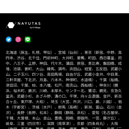
北海道（麻生、札幌、琴似）、宮城（仙台）、東京（新宿、中野、高
円寺、渋谷、北千住、門前仲町、大井町、巣鴨、町田、西日暮里、府
中、八王子、上野、神田、代々木、蒲田、原宿、恵比寿、飯田橋、成
増、池袋、要町、大山、練馬、調布、浜田山、経堂、五反田、武蔵小
山、二子玉川、四ツ谷、高田馬場、自由が丘、武蔵小金井、中目黒、
三軒茶屋、下北沢、月島、六本木、神保町、水道橋）、千葉（船橋、
津田沼、千葉、柏、本八幡、松戸、南流山、西船橋）、神奈川（横
浜、桜木町、藤沢、川崎、本厚木、センター北、鷺沼、鶴見、京急久
里浜、武蔵小杉、あざみ野、溝の口、平塚、向ヶ丘遊園、登戸、新百
合ヶ丘、東戸塚、大和）、埼玉（大宮、所沢、川口、蕨、川越）、栃
木（宇都宮）、茨城（水戸）、群馬（高崎）、新潟、富山、石川（金
沢）、長野（長野、松本）、静岡（静岡、浜松）、愛知（名古屋栄、
千種、大曽根、本山、金山、豊橋、岡崎、御器所、一宮、藤が丘）、
岐阜、三重（四日市）、滋賀（南草津）、京都（四条烏丸）、大阪
（梅田、天王寺、難波、京橋、茨木、堺東、豊中、江坂）、兵庫（三