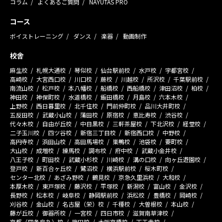
コラム
よくあるご質問
NAYUTAS PRO
コース
ボイストレーニング
ダンス
楽器
動画制作
校舎
麻生校
札幌大通校
琴似校
仙台駅前校
水戸校
宇都宮校
高崎校
大宮西口校
川口校
蕨校
川越校
所沢校
千葉駅前校
南流山校
松戸校
本八幡校
船橋校
西船橋校
津田沼校
柏校
神田校
神保町校
水道橋校
飯田橋校
月島校
六本木校
上野校
西日暮里校
北千住校
門前仲町校
品川大井町校
五反田校
武蔵小山校
蒲田校
原宿校
恵比寿校
渋谷校
代々木校
自由が丘校
中目黒校
三軒茶屋校
下北沢校
経堂校
二子玉川校
四ツ谷校
新宿三丁目校
新宿西口校
中野校
高円寺校
浜田山校
高田馬場校
巣鴨校
池袋校
要町校
大山校
成増校
練馬校
調布校
府中校
武蔵小金井校
八王子校
町田校
武蔵小杉校
川崎校
溝の口校
向ヶ丘遊園校
登戸校
新百合ヶ丘校
鷺沼校
横浜駅前校
桜木町校
センター北校
あざみ野校
鶴見校
京急久里浜校
大和校
本厚木校
東戸塚校
藤沢校
平塚校
新潟校
富山校
金沢校
長野校
松本校
岐阜校
静岡駅前校
浜松校
豊橋校
岡崎校
刈谷校
金山校
名古屋（栄）校
千種校
大曽根校
本山校
藤が丘校
御器所校
一宮校
四日市校
滋賀南草津校
京都（四条烏丸）校
梅田校
大阪京橋校
天王寺校