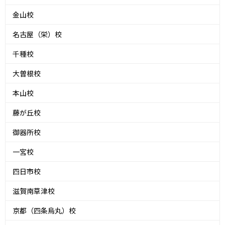
金山校
名古屋（栄）校
千種校
大曽根校
本山校
藤が丘校
御器所校
一宮校
四日市校
滋賀南草津校
京都（四条烏丸）校