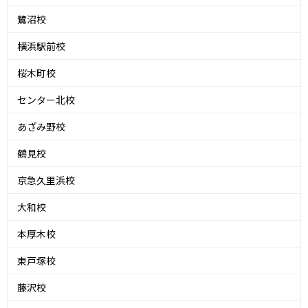
鷺沼校
横浜駅前校
桜木町校
センター北校
あざみ野校
鶴見校
京急久里浜校
大和校
本厚木校
東戸塚校
藤沢校