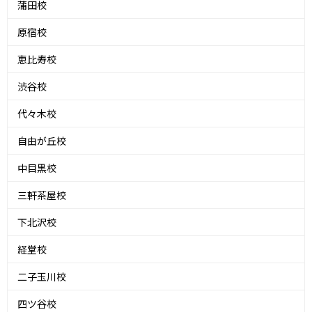
蒲田校
原宿校
恵比寿校
渋谷校
代々木校
自由が丘校
中目黒校
三軒茶屋校
下北沢校
経堂校
二子玉川校
四ツ谷校