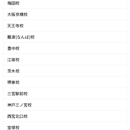
梅田校
大阪京橋校
天王寺校
難波(なんば)校
豊中校
江坂校
茨木校
堺東校
三宮駅前校
神戸三ノ宮校
西宮北口校
宝塚校