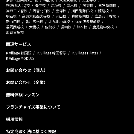
難波(なんば)校
豊中校
江坂校
茨木校
堺東校
三宮駅前校
神戸三ノ宮校
西宮北口校
宝塚校
川西能勢口校
姫路校
明石校
奈良大和西大寺校
岡山校
倉敷駅前校
広島八丁堀校
新山口校
香川高松校
北九州小倉校
福岡博多駅前校
福岡西新校
大橋校
佐賀校
長崎校
熊本校
鹿児島中央校
那覇首里校
関連サービス
K Village 韓国語
K Village 韓国留学
K Village Pilates
K Village MODULY
お問い合わせ（個人）
お問い合わせ（企業）
無料体験レッスン
フランチャイズ事業について
採用情報
特定商取引法に基づく表記