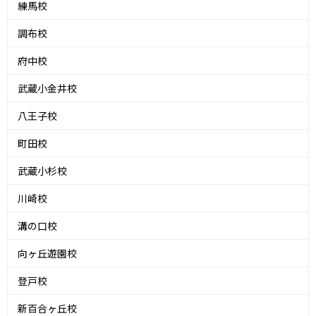
練馬校
調布校
府中校
武蔵小金井校
八王子校
町田校
武蔵小杉校
川崎校
溝の口校
向ヶ丘遊園校
登戸校
新百合ヶ丘校