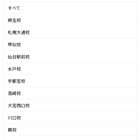
すべて
麻生校
札幌大通校
琴似校
仙台駅前校
水戸校
宇都宮校
高崎校
大宮西口校
川口校
蕨校