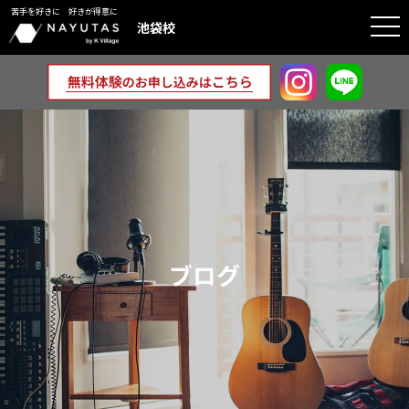
苦手を好きに 好きが得意に
togg
池袋校
navi
ブログ