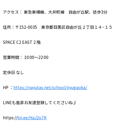
アクセス：
東急東横線、大井町線 自由が丘駅、徒歩
3
分
住所：〒
152-0035
東京都目黒区自由が丘２丁目１４
−
１５
SPACE C2 EAST 2
階
営業時間：
10:00
～
22:00
定休日
なし
HP
：
https://nayutas.net/school/jiyugaoka/
LINE
も是非お友達登録してくださいね♪
https://
lin.ee/HaJ2o7K