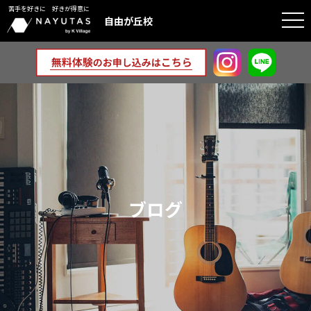
苦手を好きに 好きが得意に
togg
自由が丘校
navi
ブログ