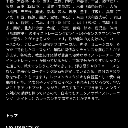
千種、大曽根、本山、金山、豊橋、岡崎、御器所、一宮、藤が丘）、
岐阜、三重（四日市）、滋賀（南草津）、京都（四条烏丸）、大阪
（梅田、天王寺、難波、京橋、茨木、堺東、豊中、江坂）、兵庫（三
ノ宮、川西、姫路、西宮、宝塚、明石）、奈良（大和西大寺）、岡山
（岡山、倉敷）、広島、山口（新山口）、香川（高松）、福岡（博
多、西新、北九州小倉、大橋）、佐賀、長崎、熊本、鹿児島、沖縄
（那覇首里） のボイストレーニング(ボイトレ)やダンスをマンツーマ
ンで習うことができるスクールです。歌が趣味の方向けのボーカルコ
ースから、デビューを目指すプロボーカル、声優、ミュージカル、K-
POPに特化したコースなど、年齢に関係なくチャンスを掴むことがで
きます。各校舎、教室には経験が豊富で優秀なボイストレーナー（ボ
イトレトレーナー）が揃っているため、丁寧で分かりやすいレッスン
を通して、教えてもらうことができます。弾き語りやＤＴＭコースも
あり、作曲やレコーディング設備も充実しているため、自分の音楽や
歌を作ることもできます。レッスンのスタジオを自習室として使い自
主練も可能。発表会やライブなどイベントも充実しているので、学ん
だことをアウトプットしながら、成長することができます。オンライ
ン対応の講師も揃っているので、自宅でもナユタスのボイストレーニ
ング（ボイトレ）のレッスンを受講することができます。
トップ
NAYUTASについて