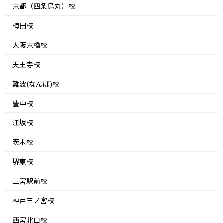
京都（四条烏丸）校
梅田校
大阪京橋校
天王寺校
難波(なんば)校
豊中校
江坂校
茨木校
堺東校
三宮駅前校
神戸三ノ宮校
西宮北口校