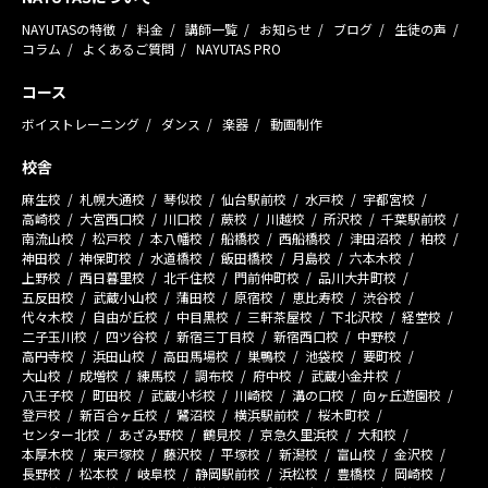
NAYUTASの特徴
料金
講師一覧
お知らせ
ブログ
生徒の声
コラム
よくあるご質問
NAYUTAS PRO
コース
ボイストレーニング
ダンス
楽器
動画制作
校舎
麻生校
札幌大通校
琴似校
仙台駅前校
水戸校
宇都宮校
高崎校
大宮西口校
川口校
蕨校
川越校
所沢校
千葉駅前校
南流山校
松戸校
本八幡校
船橋校
西船橋校
津田沼校
柏校
神田校
神保町校
水道橋校
飯田橋校
月島校
六本木校
上野校
西日暮里校
北千住校
門前仲町校
品川大井町校
五反田校
武蔵小山校
蒲田校
原宿校
恵比寿校
渋谷校
代々木校
自由が丘校
中目黒校
三軒茶屋校
下北沢校
経堂校
二子玉川校
四ツ谷校
新宿三丁目校
新宿西口校
中野校
高円寺校
浜田山校
高田馬場校
巣鴨校
池袋校
要町校
大山校
成増校
練馬校
調布校
府中校
武蔵小金井校
八王子校
町田校
武蔵小杉校
川崎校
溝の口校
向ヶ丘遊園校
登戸校
新百合ヶ丘校
鷺沼校
横浜駅前校
桜木町校
センター北校
あざみ野校
鶴見校
京急久里浜校
大和校
本厚木校
東戸塚校
藤沢校
平塚校
新潟校
富山校
金沢校
長野校
松本校
岐阜校
静岡駅前校
浜松校
豊橋校
岡崎校