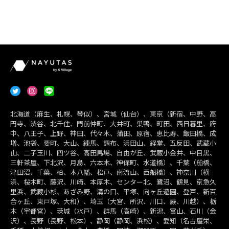
北海道（麻生、札幌、琴似）、宮城（仙台）、東京（新宿、中野、高
円寺、渋谷、北千住、門前仲町、大井町、巣鴨、町田、西日暮里、府
中、八王子、上野、神田、代々木、蒲田、原宿、恵比寿、飯田橋、成
増、池袋、要町、大山、練馬、調布、浜田山、経堂、五反田、武蔵小
山、二子玉川、四ツ谷、高田馬場、自由が丘、武蔵小金井、中目黒、
三軒茶屋、下北沢、月島、六本木、神保町、水道橋）、千葉（船橋、
津田沼、千葉、柏、本八幡、松戸、南流山、西船橋）、神奈川（横
浜、桜木町、藤沢、川崎、本厚木、センター北、鷺沼、鶴見、京急久
里浜、武蔵小杉、あざみ野、溝の口、平塚、向ヶ丘遊園、登戸、新百
合ヶ丘、東戸塚、大和）、埼玉（大宮、所沢、川口、蕨、川越）、栃
木（宇都宮）、茨城（水戸）、群馬（高崎）、新潟、富山、石川（金
沢）、長野（長野、松本）、静岡（静岡、浜松）、愛知（名古屋栄、