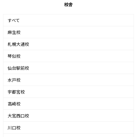
校舎
すべて
麻生校
札幌大通校
琴似校
仙台駅前校
水戸校
宇都宮校
高崎校
大宮西口校
川口校