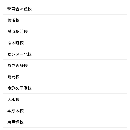
新百合ヶ丘校
鷺沼校
横浜駅前校
桜木町校
センター北校
あざみ野校
鶴見校
京急久里浜校
大和校
本厚木校
東戸塚校