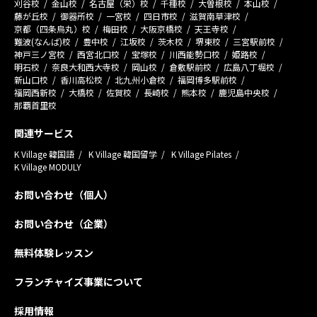
刈谷校
金山校
名古屋（栄）校
千種校
大曽根校
本山校
藤が丘校
御器所校
一宮校
四日市校
滋賀南草津校
京都（四条烏丸）校
梅田校
大阪京橋校
天王寺校
難波(なんば)校
豊中校
江坂校
茨木校
堺東校
三宮駅前校
神戸三ノ宮校
西宮北口校
宝塚校
川西能勢口校
姫路校
明石校
奈良大和西大寺校
岡山校
倉敷駅前校
広島八丁堀校
新山口校
香川高松校
北九州小倉校
福岡博多駅前校
福岡西新校
大橋校
佐賀校
長崎校
熊本校
鹿児島中央校
那覇首里校
関連サービス
K Village 韓国語
K Village 韓国留学
K Village Pilates
K Village MODULY
お問い合わせ（個人）
お問い合わせ（企業）
無料体験レッスン
フランチャイズ事業について
採用情報