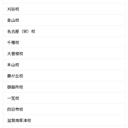
刈谷校
金山校
名古屋（栄）校
千種校
大曽根校
本山校
藤が丘校
御器所校
一宮校
四日市校
滋賀南草津校