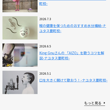
町校-
2026.7.3
喉の健康を保つためのおすすめ水分補給-ナ
ユタス要町校-
2026.6.5
King Gnuさんの 「AIZO」を歌うコツを解
説-ナユタス要町校-
2026.5.1
口を大きく開けて歌おう！-ナユタス要町校-
もっと見る