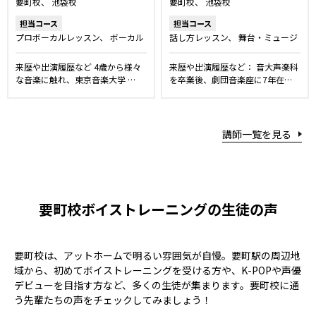
要町校
池袋校
要町校
池袋校
担当コース
担当コース
プロボーカルレッスン
ボーカル
話し方レッスン
舞台・ミュージ
レッスン
舞台・ミュージカルレ
カルレッスン
キッズ・ジュニア
ッスン
K-POPレッスン
キッ
コース
ボイストレーニング
プ
来歴や出演履歴など 4歳から様々
来歴や出演履歴など： 音大声楽科
ズ・ジュニアコース
ボイストレ
ロボーカルレッスン
ボーカルレ
な音楽に触れ、東京音楽大学 …
を卒業後、劇団音楽座に7年在…
ーニング
ッスン
洋楽・発音矯正レッスン
講師一覧を見る
要町校ボイストレーニングの生徒の声
要町校は、アットホームで明るい雰囲気が自慢。要町駅の周辺地
域から、初めてボイストレーニングを受ける方や、K-POPや声優
デビューを目指す方など、多くの生徒が集まります。要町校に通
う先輩たちの声をチェックしてみましょう！