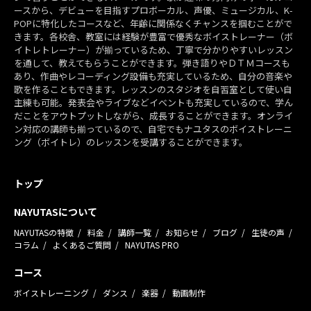
ースから、デビューを目指すプロボーカル、声優、ミュージカル、K-
POPに特化したコースなど、年齢に関係なくチャンスを掴むことがで
きます。各校舎、教室には経験が豊富で優秀なボイストレーナー（ボ
イトレトレーナー）が揃っているため、丁寧で分かりやすいレッスン
を通して、教えてもらうことができます。弾き語りやＤＴＭコースも
あり、作曲やレコーディング設備も充実しているため、自分の音楽や
歌を作ることもできます。レッスンのスタジオを自習室として使い自
主練も可能。発表会やライブなどイベントも充実しているので、学ん
だことをアウトプットしながら、成長することができます。オンライ
ン対応の講師も揃っているので、自宅でもナユタスのボイストレーニ
ング（ボイトレ）のレッスンを受講することができます。
トップ
NAYUTASについて
NAYUTASの特徴
料金
講師一覧
お知らせ
ブログ
生徒の声
コラム
よくあるご質問
NAYUTAS PRO
コース
ボイストレーニング
ダンス
楽器
動画制作