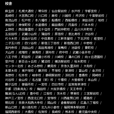
校舎
麻生校
札幌大通校
琴似校
仙台駅前校
水戸校
宇都宮校
高崎校
大宮西口校
川口校
蕨校
川越校
所沢校
千葉駅前校
南流山校
松戸校
本八幡校
船橋校
西船橋校
津田沼校
柏校
神田校
神保町校
水道橋校
飯田橋校
月島校
六本木校
上野校
西日暮里校
北千住校
門前仲町校
品川大井町校
五反田校
武蔵小山校
蒲田校
原宿校
恵比寿校
渋谷校
代々木校
自由が丘校
中目黒校
三軒茶屋校
下北沢校
経堂校
二子玉川校
四ツ谷校
新宿三丁目校
新宿西口校
中野校
高円寺校
浜田山校
高田馬場校
巣鴨校
池袋校
要町校
大山校
成増校
練馬校
調布校
府中校
武蔵小金井校
八王子校
町田校
武蔵小杉校
川崎校
溝の口校
向ヶ丘遊園校
登戸校
新百合ヶ丘校
鷺沼校
横浜駅前校
桜木町校
センター北校
あざみ野校
鶴見校
京急久里浜校
大和校
本厚木校
東戸塚校
藤沢校
平塚校
新潟校
富山校
金沢校
長野校
松本校
岐阜校
静岡駅前校
浜松校
豊橋校
岡崎校
刈谷校
金山校
名古屋（栄）校
千種校
大曽根校
本山校
藤が丘校
御器所校
一宮校
四日市校
滋賀南草津校
京都（四条烏丸）校
梅田校
大阪京橋校
天王寺校
難波(なんば)校
豊中校
江坂校
茨木校
堺東校
三宮駅前校
神戸三ノ宮校
西宮北口校
宝塚校
川西能勢口校
姫路校
明石校
奈良大和西大寺校
岡山校
倉敷駅前校
広島八丁堀校
新山口校
香川高松校
北九州小倉校
福岡博多駅前校
福岡西新校
大橋校
佐賀校
長崎校
熊本校
鹿児島中央校