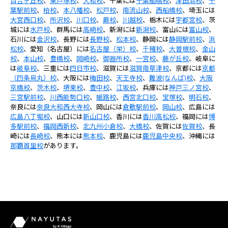
百合ヶ丘校
、
東戸塚校
、
大和校
、千葉には
千葉船橋校
、
津田沼校
、
千
葉駅前校
、
柏校
、
本八幡校
、
松戸校
、
南流山校
、
西船橋校
、埼玉には
大宮西口校
、
所沢校
、
川口校
、
蕨校
、
川越校
、栃木には
宇都宮校
、茨
城には
水戸校
、群馬には
高崎校
、新潟には
新潟校
、富山には
富山校
、
石川には
金沢校
、長野には
長野校
、
松本校
、静岡には
静岡駅前校
、
浜
松校
、愛知（名古屋）には
名古屋（栄）校
、
千種校
、
大曽根校
、
金山
校
、
本山校
、
豊橋校
、
岡崎校
、
御器所校
、
一宮校
、
藤が丘校
、岐阜に
は
岐阜校
、三重には
四日市校
、滋賀には
滋賀南草津校
、京都には
京都
（四条烏丸）校
、大阪には
梅田校
、
天王寺校
、
難波(なんば)校
、
大阪
京橋校
、
茨木校
、
堺東校
、
豊中校
、
江坂校
、兵庫には
神戸三ノ宮校
、
三宮駅前校
、
川西能勢口校
、
姫路校
、
西宮北口校
、
宝塚校
、
明石校
、
奈良には
奈良大和西大寺校
、岡山には
倉敷駅前校
、
岡山校
、広島には
広島八丁堀校
、山口には
新山口校
、香川には
香川高松校
、福岡には
博
多駅前校
、
福岡西新校
、
北九州小倉校
、
大橋校
、佐賀には
佐賀校
、長
崎には
長崎校
、熊本には
熊本校
、鹿児島には
鹿児島中央校
、沖縄には
那覇首里校
があります。