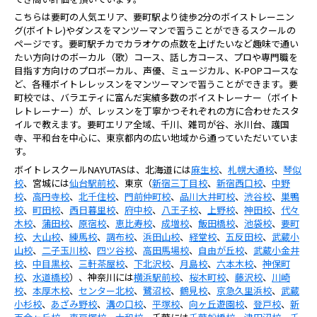
こちらは要町の人気エリア、要町駅より徒歩2分のボイストレーニン
グ(ボイトレ)やダンスをマンツーマンで習うことができるスクールの
ページです。要町駅チカでカラオケの点数を上げたいなど趣味で通い
たい方向けのボーカル（歌）コース、話し方コース、プロや専門職を
目指す方向けのプロボーカル、声優、ミュージカル、K-POPコースな
ど、各種ボイトレレッスンをマンツーマンで習うことができます。要
町校では、バラエティに富んだ実績多数のボイストレーナー（ボイト
レトレーナー）が、レッスンを丁寧かつそれぞれの方に合わせたスタ
イルで教えます。要町エリア全域、千川、雑司が谷、氷川台、護国
寺、平和台を中心に、東京都内の広い地域から通っていただいていま
す。
ボイトレスクールNAYUTASは、北海道には
麻生校
、
札幌大通校
、
琴似
校
、宮城には
仙台駅前校
、東京（
新宿三丁目校
、
新宿西口校
、
中野
校
、
高円寺校
、
北千住校
、
門前仲町校
、
品川大井町校
、
渋谷校
、
巣鴨
校
、
町田校
、
西日暮里校
、
府中校
、
八王子校
、
上野校
、
神田校
、
代々
木校
、
蒲田校
、
原宿校
、
恵比寿校
、
成増校
、
飯田橋校
、
池袋校
、
要町
校
、
大山校
、
練馬校
、
調布校
、
浜田山校
、
経堂校
、
五反田校
、
武蔵小
山校
、
二子玉川校
、
四ツ谷校
、
高田馬場校
、
自由が丘校
、
武蔵小金井
校
、
中目黒校
、
三軒茶屋校
、
下北沢校
、
月島校
、
六本木校
、
神保町
校
、
水道橋校
）、神奈川には
横浜駅前校
、
桜木町校
、
藤沢校
、
川崎
校
、
本厚木校
、
センター北校
、
鷺沼校
、
鶴見校
、
京急久里浜校
、
武蔵
小杉校
、
あざみ野校
、
溝の口校
、
平塚校
、
向ヶ丘遊園校
、
登戸校
、
新