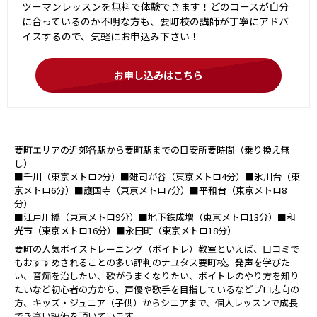
ツーマンレッスンを無料で体験できます！どのコースが自分
に合っているのか不明な方も、要町校の講師が丁寧にアドバ
イスするので、気軽にお申込み下さい！
お申し込みはこちら
要町エリアの近郊各駅から要町駅までの目安所要時間（乗り換え無
し）
■千川（東京メトロ2分）■雑司が谷（東京メトロ4分）■氷川台（東
京メトロ6分）■護国寺（東京メトロ7分）■平和台（東京メトロ8
分）
■江戸川橋（東京メトロ9分）■地下鉄成増（東京メトロ13分）■和
光市（東京メトロ16分）■永田町（東京メトロ18分）
要町の人気ボイストレーニング（ボイトレ）教室といえば、口コミで
もおすすめされることの多い評判のナユタス要町校。発声を学びた
い、音痴を治したい、歌がうまくなりたい、ボイトレのやり方を知り
たいなど初心者の方から、声優や歌手を目指しているなどプロ志向の
方、キッズ・ジュニア（子供）からシニアまで、個人レッスンで成長
でき高い評価を頂いています。