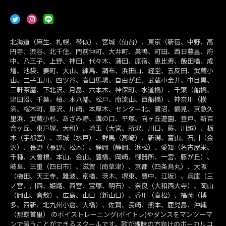
北海道（麻生、札幌、琴似）、宮城（仙台）、東京（新宿、中野、高
円寺、渋谷、北千住、門前仲町、大井町、巣鴨、町田、西日暮里、府
中、八王子、上野、神田、代々木、蒲田、原宿、恵比寿、飯田橋、成
増、池袋、要町、大山、練馬、調布、浜田山、経堂、五反田、武蔵小
山、二子玉川、四ツ谷、高田馬場、自由が丘、武蔵小金井、中目黒、
三軒茶屋、下北沢、月島、六本木、神保町、水道橋）、千葉（船橋、
津田沼、千葉、柏、本八幡、松戸、南流山、西船橋）、神奈川（横
浜、桜木町、藤沢、川崎、本厚木、センター北、鷺沼、鶴見、京急久
里浜、武蔵小杉、あざみ野、溝の口、平塚、向ヶ丘遊園、登戸、新百
合ヶ丘、東戸塚、大和）、埼玉（大宮、所沢、川口、蕨、川越）、栃
木（宇都宮）、茨城（水戸）、群馬（高崎）、新潟、富山、石川（金
沢）、長野（長野、松本）、静岡（静岡、浜松）、愛知（名古屋栄、
千種、大曽根、本山、金山、豊橋、岡崎、御器所、一宮、藤が丘）、
岐阜、三重（四日市）、滋賀（南草津）、京都（四条烏丸）、大阪
（梅田、天王寺、難波、京橋、茨木、堺東、豊中、江坂）、兵庫（三
ノ宮、川西、姫路、西宮、宝塚、明石）、奈良（大和西大寺）、岡山
（岡山、倉敷）、広島、山口（新山口）、香川（高松）、福岡（博
多、西新、北九州小倉、大橋）、佐賀、長崎、熊本、鹿児島、沖縄
（那覇首里） のボイストレーニング(ボイトレ)やダンスをマンツーマ
ンで習うことができるスクールです。歌が趣味の方向けのボーカルコ