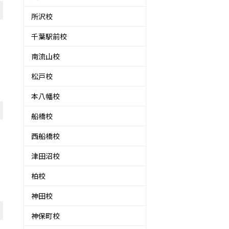
所沢校
千葉駅前校
南流山校
と
松戸校
本八幡校
船橋校
西船橋校
津田沼校
柏校
神田校
神保町校