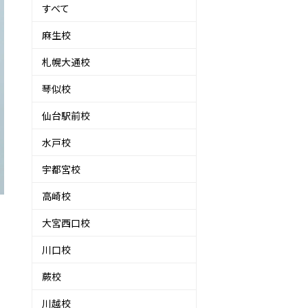
すべて
麻生校
札幌大通校
琴似校
仙台駅前校
水戸校
宇都宮校
高崎校
大宮西口校
川口校
蕨校
川越校