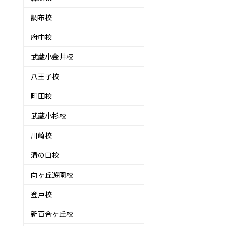
調布校
府中校
武蔵小金井校
八王子校
町田校
武蔵小杉校
川崎校
溝の口校
向ヶ丘遊園校
登戸校
新百合ヶ丘校