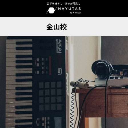
苦手を好きに 好きが得意に
金山校