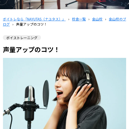
ボイトレなら「NAYUTAS（ナユタス）」
›
校舎一覧
›
金山校
›
金山校のブ
ログ
›
声量アップのコツ！
ボイストレーニング
声量アップのコツ！