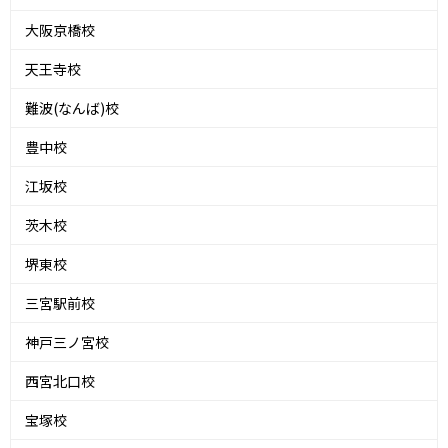
大阪京橋校
天王寺校
難波(なんば)校
豊中校
江坂校
茨木校
堺東校
三宮駅前校
神戸三ノ宮校
西宮北口校
宝塚校