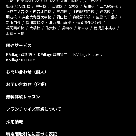
京都（四条烏丸）校
梅田校
大阪京橋校
天王寺校
難波(なんば)校
豊中校
江坂校
茨木校
堺東校
三宮駅前校
神戸三ノ宮校
西宮北口校
宝塚校
川西能勢口校
姫路校
明石校
奈良大和西大寺校
岡山校
倉敷駅前校
広島八丁堀校
新山口校
香川高松校
北九州小倉校
福岡博多駅前校
福岡西新校
大橋校
佐賀校
長崎校
熊本校
鹿児島中央校
那覇首里校
関連サービス
K Village 韓国語
K Village 韓国留学
K Village Pilates
K Village MODULY
お問い合わせ（個人）
お問い合わせ（企業）
無料体験レッスン
フランチャイズ事業について
採用情報
特定商取引法に基づく表記