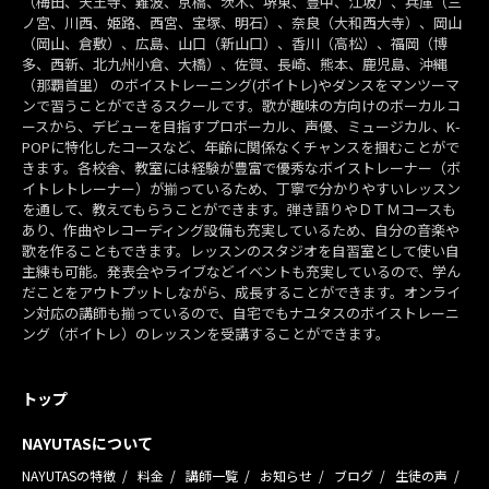
（梅田、天王寺、難波、京橋、茨木、堺東、豊中、江坂）、兵庫（三
ノ宮、川西、姫路、西宮、宝塚、明石）、奈良（大和西大寺）、岡山
（岡山、倉敷）、広島、山口（新山口）、香川（高松）、福岡（博
多、西新、北九州小倉、大橋）、佐賀、長崎、熊本、鹿児島、沖縄
（那覇首里） のボイストレーニング(ボイトレ)やダンスをマンツーマ
ンで習うことができるスクールです。歌が趣味の方向けのボーカルコ
ースから、デビューを目指すプロボーカル、声優、ミュージカル、K-
POPに特化したコースなど、年齢に関係なくチャンスを掴むことがで
きます。各校舎、教室には経験が豊富で優秀なボイストレーナー（ボ
イトレトレーナー）が揃っているため、丁寧で分かりやすいレッスン
を通して、教えてもらうことができます。弾き語りやＤＴＭコースも
あり、作曲やレコーディング設備も充実しているため、自分の音楽や
歌を作ることもできます。レッスンのスタジオを自習室として使い自
主練も可能。発表会やライブなどイベントも充実しているので、学ん
だことをアウトプットしながら、成長することができます。オンライ
ン対応の講師も揃っているので、自宅でもナユタスのボイストレーニ
ング（ボイトレ）のレッスンを受講することができます。
トップ
NAYUTASについて
NAYUTASの特徴
料金
講師一覧
お知らせ
ブログ
生徒の声