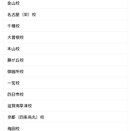
金山校
名古屋（栄）校
千種校
大曽根校
本山校
藤が丘校
御器所校
一宮校
四日市校
滋賀南草津校
京都（四条烏丸）校
梅田校