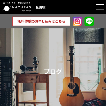
苦手を好きに 好きが得意に
togg
金山校
navi
ブログ