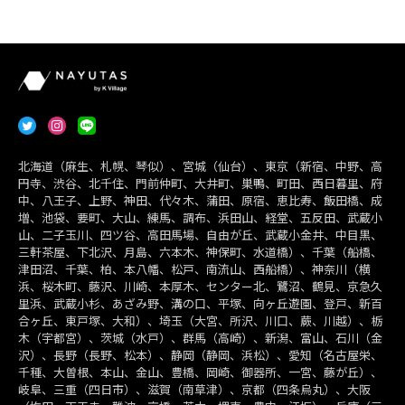
北海道（麻生、札幌、琴似）、宮城（仙台）、東京（新宿、中野、高
円寺、渋谷、北千住、門前仲町、大井町、巣鴨、町田、西日暮里、府
中、八王子、上野、神田、代々木、蒲田、原宿、恵比寿、飯田橋、成
増、池袋、要町、大山、練馬、調布、浜田山、経堂、五反田、武蔵小
山、二子玉川、四ツ谷、高田馬場、自由が丘、武蔵小金井、中目黒、
三軒茶屋、下北沢、月島、六本木、神保町、水道橋）、千葉（船橋、
津田沼、千葉、柏、本八幡、松戸、南流山、西船橋）、神奈川（横
浜、桜木町、藤沢、川崎、本厚木、センター北、鷺沼、鶴見、京急久
里浜、武蔵小杉、あざみ野、溝の口、平塚、向ヶ丘遊園、登戸、新百
合ヶ丘、東戸塚、大和）、埼玉（大宮、所沢、川口、蕨、川越）、栃
木（宇都宮）、茨城（水戸）、群馬（高崎）、新潟、富山、石川（金
沢）、長野（長野、松本）、静岡（静岡、浜松）、愛知（名古屋栄、
千種、大曽根、本山、金山、豊橋、岡崎、御器所、一宮、藤が丘）、
岐阜、三重（四日市）、滋賀（南草津）、京都（四条烏丸）、大阪