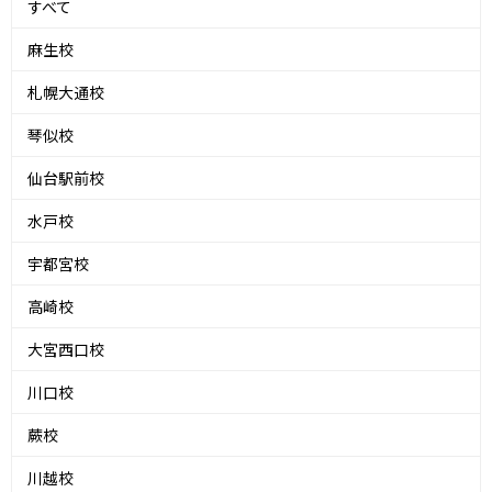
すべて
麻生校
札幌大通校
琴似校
仙台駅前校
水戸校
宇都宮校
高崎校
大宮西口校
川口校
蕨校
川越校