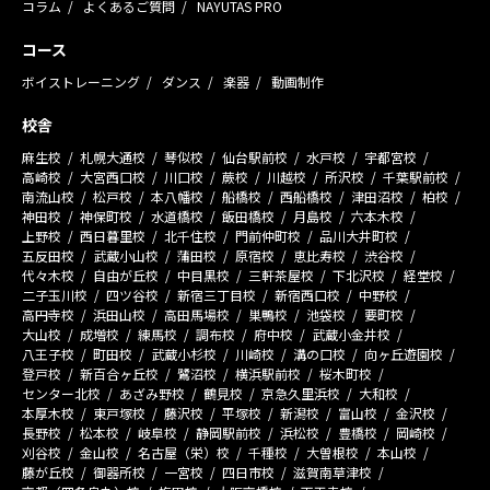
コラム
よくあるご質問
NAYUTAS PRO
コース
ボイストレーニング
ダンス
楽器
動画制作
校舎
麻生校
札幌大通校
琴似校
仙台駅前校
水戸校
宇都宮校
高崎校
大宮西口校
川口校
蕨校
川越校
所沢校
千葉駅前校
南流山校
松戸校
本八幡校
船橋校
西船橋校
津田沼校
柏校
神田校
神保町校
水道橋校
飯田橋校
月島校
六本木校
上野校
西日暮里校
北千住校
門前仲町校
品川大井町校
五反田校
武蔵小山校
蒲田校
原宿校
恵比寿校
渋谷校
代々木校
自由が丘校
中目黒校
三軒茶屋校
下北沢校
経堂校
二子玉川校
四ツ谷校
新宿三丁目校
新宿西口校
中野校
高円寺校
浜田山校
高田馬場校
巣鴨校
池袋校
要町校
大山校
成増校
練馬校
調布校
府中校
武蔵小金井校
八王子校
町田校
武蔵小杉校
川崎校
溝の口校
向ヶ丘遊園校
登戸校
新百合ヶ丘校
鷺沼校
横浜駅前校
桜木町校
センター北校
あざみ野校
鶴見校
京急久里浜校
大和校
本厚木校
東戸塚校
藤沢校
平塚校
新潟校
富山校
金沢校
長野校
松本校
岐阜校
静岡駅前校
浜松校
豊橋校
岡崎校
刈谷校
金山校
名古屋（栄）校
千種校
大曽根校
本山校
藤が丘校
御器所校
一宮校
四日市校
滋賀南草津校