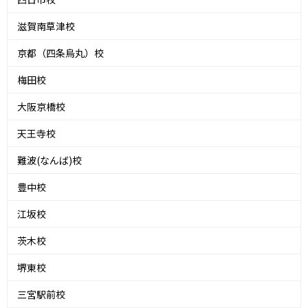
滋賀南草津校
京都（四条烏丸）校
梅田校
大阪京橋校
天王寺校
難波(なんば)校
豊中校
江坂校
茨木校
堺東校
三宮駅前校