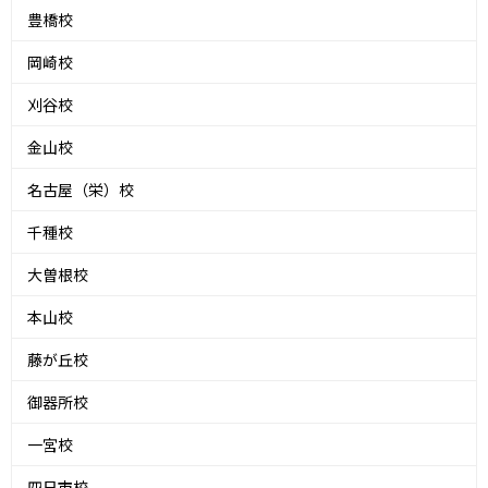
豊橋校
岡崎校
刈谷校
金山校
名古屋（栄）校
千種校
大曽根校
本山校
藤が丘校
御器所校
一宮校
四日市校