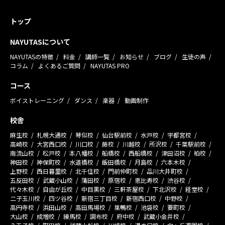
トップ
NAYUTASについて
NAYUTASの特徴
料金
講師一覧
お知らせ
ブログ
生徒の声
コラム
よくあるご質問
NAYUTAS PRO
コース
ボイストレーニング
ダンス
楽器
動画制作
校舎
麻生校
札幌大通校
琴似校
仙台駅前校
水戸校
宇都宮校
高崎校
大宮西口校
川口校
蕨校
川越校
所沢校
千葉駅前校
南流山校
松戸校
本八幡校
船橋校
西船橋校
津田沼校
柏校
神田校
神保町校
水道橋校
飯田橋校
月島校
六本木校
上野校
西日暮里校
北千住校
門前仲町校
品川大井町校
五反田校
武蔵小山校
蒲田校
原宿校
恵比寿校
渋谷校
代々木校
自由が丘校
中目黒校
三軒茶屋校
下北沢校
経堂校
二子玉川校
四ツ谷校
新宿三丁目校
新宿西口校
中野校
高円寺校
浜田山校
高田馬場校
巣鴨校
池袋校
要町校
大山校
成増校
練馬校
調布校
府中校
武蔵小金井校