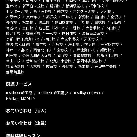
八王子校
町田校
武蔵小杉校
川崎校
溝の口校
向ヶ丘遊園校
登戸校
新百合ヶ丘校
鷺沼校
横浜駅前校
桜木町校
センター北校
あざみ野校
鶴見校
京急久里浜校
大和校
本厚木校
東戸塚校
藤沢校
平塚校
新潟校
富山校
金沢校
長野校
松本校
岐阜校
静岡駅前校
浜松校
豊橋校
岡崎校
刈谷校
金山校
名古屋（栄）校
千種校
大曽根校
本山校
藤が丘校
御器所校
一宮校
四日市校
滋賀南草津校
京都（四条烏丸）校
梅田校
大阪京橋校
天王寺校
難波(なんば)校
豊中校
江坂校
茨木校
堺東校
三宮駅前校
神戸三ノ宮校
西宮北口校
宝塚校
川西能勢口校
姫路校
明石校
奈良大和西大寺校
岡山校
倉敷駅前校
広島八丁堀校
新山口校
香川高松校
北九州小倉校
福岡博多駅前校
福岡西新校
大橋校
佐賀校
長崎校
熊本校
鹿児島中央校
那覇首里校
関連サービス
K Village 韓国語
K Village 韓国留学
K Village Pilates
K Village MODULY
お問い合わせ（個人）
お問い合わせ（企業）
無料体験レッスン