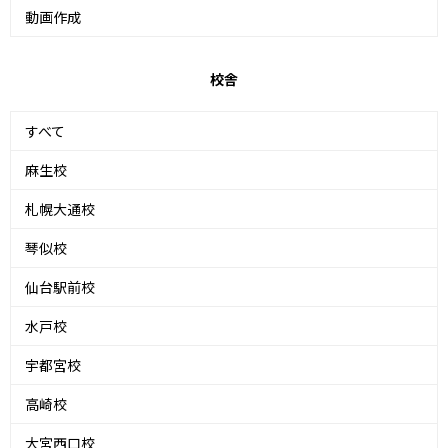
動画作成
校舎
すべて
麻生校
札幌大通校
琴似校
仙台駅前校
水戸校
宇都宮校
高崎校
大宮西口校