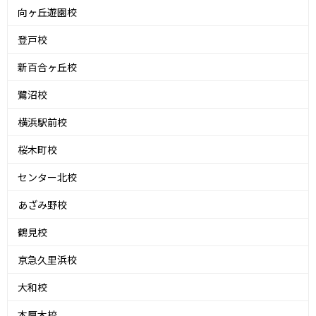
向ヶ丘遊園校
登戸校
新百合ヶ丘校
鷺沼校
横浜駅前校
桜木町校
センター北校
あざみ野校
鶴見校
京急久里浜校
大和校
本厚木校