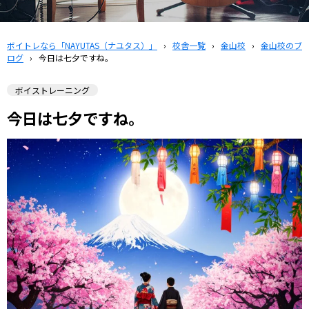
ボイトレなら「NAYUTAS（ナユタス）」
›
校舎一覧
›
金山校
›
金山校のブ
ログ
›
今日は七夕ですね。
ボイストレーニング
今日は七夕ですね。