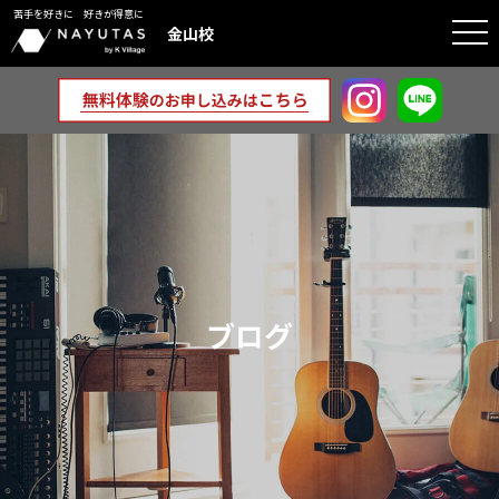
苦手を好きに 好きが得意に
togg
金山校
navi
ブログ