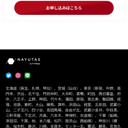
お申し込みはこちら
北海道（麻生、札幌、琴似）、宮城（仙台）、東京（新宿、中野、高
円寺、渋谷、北千住、門前仲町、大井町、巣鴨、町田、西日暮里、府
中、八王子、上野、神田、代々木、蒲田、原宿、恵比寿、飯田橋、成
増、池袋、要町、大山、練馬、調布、浜田山、経堂、五反田、武蔵小
山、二子玉川、四ツ谷、高田馬場、自由が丘、武蔵小金井、中目黒、
三軒茶屋、下北沢、月島、六本木、神保町、水道橋）、千葉（船橋、
津田沼、千葉、柏、本八幡、松戸、南流山、西船橋）、神奈川（横
浜、桜木町、藤沢、川崎、本厚木、センター北、鷺沼、鶴見、京急久