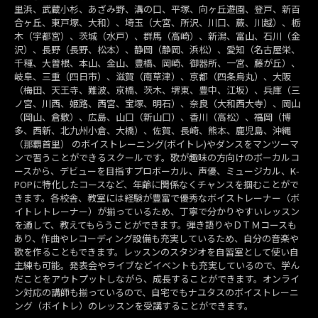
里浜、武蔵小杉、あざみ野、溝の口、平塚、向ヶ丘遊園、登戸、新百
合ヶ丘、東戸塚、大和）、埼玉（大宮、所沢、川口、蕨、川越）、栃
木（宇都宮）、茨城（水戸）、群馬（高崎）、新潟、富山、石川（金
沢）、長野（長野、松本）、静岡（静岡、浜松）、愛知（名古屋栄、
千種、大曽根、本山、金山、豊橋、岡崎、御器所、一宮、藤が丘）、
岐阜、三重（四日市）、滋賀（南草津）、京都（四条烏丸）、大阪
（梅田、天王寺、難波、京橋、茨木、堺東、豊中、江坂）、兵庫（三
ノ宮、川西、姫路、西宮、宝塚、明石）、奈良（大和西大寺）、岡山
（岡山、倉敷）、広島、山口（新山口）、香川（高松）、福岡（博
多、西新、北九州小倉、大橋）、佐賀、長崎、熊本、鹿児島、沖縄
（那覇首里） のボイストレーニング(ボイトレ)やダンスをマンツーマ
ンで習うことができるスクールです。歌が趣味の方向けのボーカルコ
ースから、デビューを目指すプロボーカル、声優、ミュージカル、K-
POPに特化したコースなど、年齢に関係なくチャンスを掴むことがで
きます。各校舎、教室には経験が豊富で優秀なボイストレーナー（ボ
イトレトレーナー）が揃っているため、丁寧で分かりやすいレッスン
を通して、教えてもらうことができます。弾き語りやＤＴＭコースも
あり、作曲やレコーディング設備も充実しているため、自分の音楽や
歌を作ることもできます。レッスンのスタジオを自習室として使い自
主練も可能。発表会やライブなどイベントも充実しているので、学ん
だことをアウトプットしながら、成長することができます。オンライ
ン対応の講師も揃っているので、自宅でもナユタスのボイストレーニ
ング（ボイトレ）のレッスンを受講することができます。