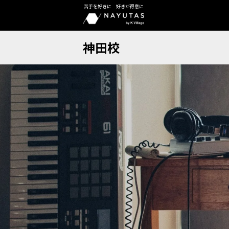
苦手を好きに 好きが得意に
神田校