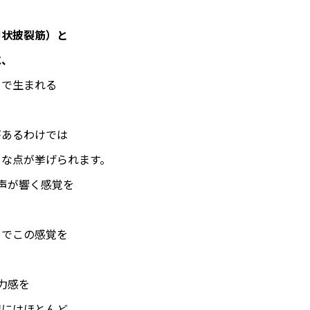
甲状披裂筋）と
に、
とで生まれる
があるわけでは
うな点が挙げられます。
声が響く感覚を
）でこの感覚を
力感を
辺にはほとんど