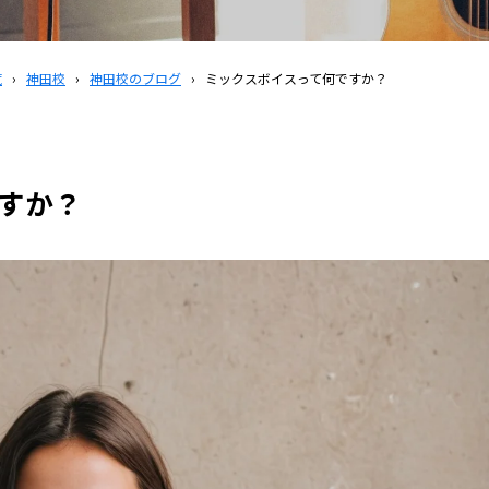
覧
›
神田校
›
神田校のブログ
›
ミックスボイスって何ですか？
すか？