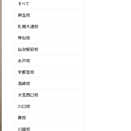
すべて
麻生校
札幌大通校
琴似校
仙台駅前校
水戸校
宇都宮校
高崎校
大宮西口校
川口校
蕨校
川越校