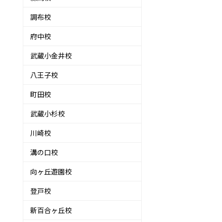
調布校
府中校
ま
武蔵小金井校
八王子校
町田校
武蔵小杉校
川崎校
溝の口校
向ヶ丘遊園校
登戸校
新百合ヶ丘校