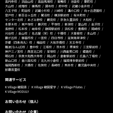
高円寺校
浜田山校
高田馬場校
巣鴨校
池袋校
要町校
大山校
成増校
練馬校
調布校
府中校
武蔵小金井校
八王子校
町田校
武蔵小杉校
川崎校
溝の口校
向ヶ丘遊園校
登戸校
新百合ヶ丘校
鷺沼校
横浜駅前校
桜木町校
センター北校
あざみ野校
鶴見校
京急久里浜校
大和校
本厚木校
東戸塚校
藤沢校
平塚校
新潟校
富山校
金沢校
長野校
松本校
岐阜校
静岡駅前校
浜松校
豊橋校
岡崎校
刈谷校
金山校
名古屋（栄）校
千種校
大曽根校
本山校
藤が丘校
御器所校
一宮校
四日市校
滋賀南草津校
京都（四条烏丸）校
梅田校
大阪京橋校
天王寺校
難波(なんば)校
豊中校
江坂校
茨木校
堺東校
三宮駅前校
神戸三ノ宮校
西宮北口校
宝塚校
川西能勢口校
姫路校
明石校
奈良大和西大寺校
岡山校
倉敷駅前校
広島八丁堀校
新山口校
香川高松校
北九州小倉校
福岡博多駅前校
福岡西新校
大橋校
佐賀校
長崎校
熊本校
鹿児島中央校
那覇首里校
関連サービス
K Village 韓国語
K Village 韓国留学
K Village Pilates
K Village MODULY
お問い合わせ（個人）
お問い合わせ（企業）