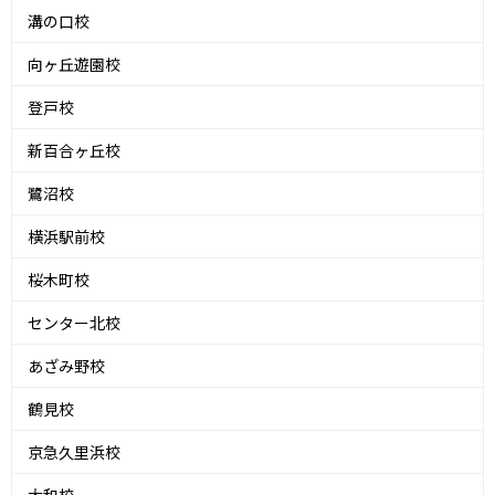
溝の口校
向ヶ丘遊園校
登戸校
新百合ヶ丘校
鷺沼校
横浜駅前校
桜木町校
センター北校
あざみ野校
鶴見校
京急久里浜校
大和校