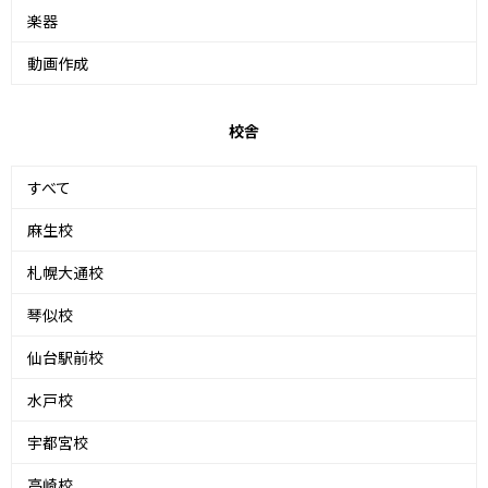
楽器
動画作成
校舎
すべて
麻生校
札幌大通校
琴似校
仙台駅前校
水戸校
宇都宮校
高崎校