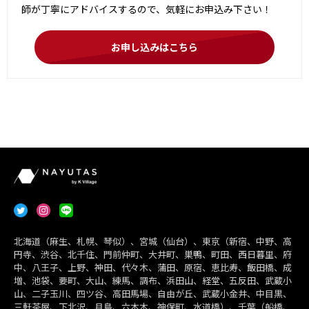
師が丁寧にアドバイスするので、気軽にお申込み下さい！
お申し込みはこちら
北海道（麻生、札幌、琴似）、宮城（仙台）、東京（新宿、中野、高
円寺、渋谷、北千住、門前仲町、大井町、巣鴨、町田、西日暮里、府
中、八王子、上野、神田、代々木、蒲田、原宿、恵比寿、飯田橋、成
増、池袋、要町、大山、練馬、調布、浜田山、経堂、五反田、武蔵小
山、二子玉川、四ツ谷、高田馬場、自由が丘、武蔵小金井、中目黒、
三軒茶屋、下北沢、月島、六本木、神保町、水道橋）、千葉（船橋、