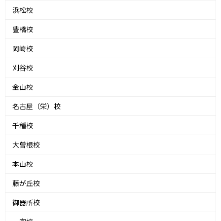
浜松校
豊橋校
岡崎校
刈谷校
金山校
名古屋（栄）校
千種校
大曽根校
本山校
藤が丘校
御器所校