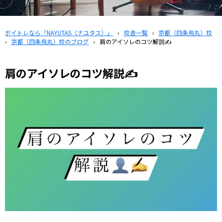
ボイトレなら「NAYUTAS（ナユタス）」
›
校舎一覧
›
京都（四条烏丸）校
›
京都（四条烏丸）校のブログ
›
肩のアイソレのコツ解説✍️
肩のアイソレのコツ解説✍️