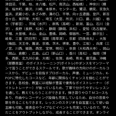
津田沼、千葉、柏、本八幡、松戸、南流山、西船橋）、神奈川（横
浜、桜木町、藤沢、川崎、本厚木、センター北、鷺沼、鶴見、京急久
里浜、武蔵小杉、あざみ野、溝の口、平塚、向ヶ丘遊園、登戸、新百
合ヶ丘、東戸塚、大和）、埼玉（大宮、所沢、川口、蕨、川越）、栃
木（宇都宮）、茨城（水戸）、群馬（高崎）、新潟、富山、石川（金
沢）、長野（長野、松本）、静岡（静岡、浜松）、愛知（名古屋栄、
千種、大曽根、本山、金山、豊橋、岡崎、御器所、一宮、藤が丘）、
岐阜、三重（四日市）、滋賀（南草津）、京都（四条烏丸）、大阪
（梅田、天王寺、難波、京橋、茨木、堺東、豊中、江坂）、兵庫（三
ノ宮、川西、姫路、西宮、宝塚、明石）、奈良（大和西大寺）、岡山
（岡山、倉敷）、広島、山口（新山口）、香川（高松）、福岡（博
多、西新、北九州小倉、大橋）、佐賀、長崎、熊本、鹿児島、沖縄
（那覇首里） のボイストレーニング(ボイトレ)やダンスをマンツーマ
ンで習うことができるスクールです。歌が趣味の方向けのボーカルコ
ースから、デビューを目指すプロボーカル、声優、ミュージカル、K-
POPに特化したコースなど、年齢に関係なくチャンスを掴むことがで
きます。各校舎、教室には経験が豊富で優秀なボイストレーナー（ボ
イトレトレーナー）が揃っているため、丁寧で分かりやすいレッスン
を通して、教えてもらうことができます。弾き語りやＤＴＭコースも
あり、作曲やレコーディング設備も充実しているため、自分の音楽や
歌を作ることもできます。レッスンのスタジオを自習室として使い自
主練も可能。発表会やライブなどイベントも充実しているので、学ん
だことをアウトプットしながら、成長することができます。オンライ