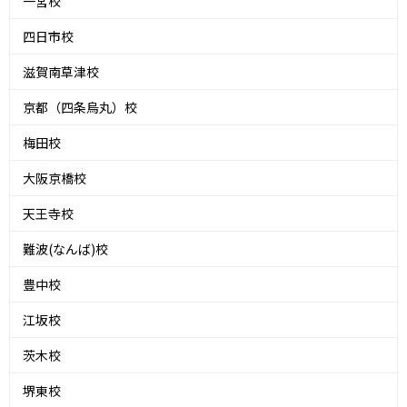
一宮校
四日市校
滋賀南草津校
京都（四条烏丸）校
梅田校
大阪京橋校
天王寺校
難波(なんば)校
豊中校
江坂校
茨木校
堺東校