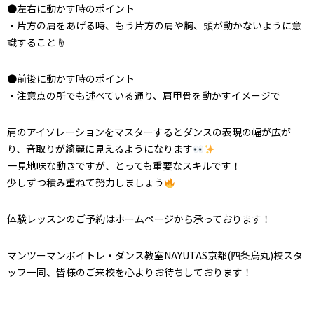
●左右に動かす時のポイント
・片方の肩をあげる時、もう片方の肩や胸、頭が動かないように意
識すること☝️
●前後に動かす時のポイント
・注意点の所でも述べている通り、肩甲骨を動かすイメージで
肩のアイソレーションをマスターするとダンスの表現の幅が広が
り、音取りが綺麗に見えるようになります
一見地味な動きですが、とっても重要なスキルです！
少しずつ積み重ねて努力しましょう
体験レッスンのご予約はホームページから承っております！
マンツーマンボイトレ・ダンス教室
NAYUTAS
京都
(
四条烏丸
)
校スタ
ッフ一同、皆様のご来校を心よりお待ちしております！