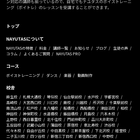
ン対応の講師も揃っているので、自宅でもナユタスのボイストレーニ
ング（ボイトレ）のレッスンを受講することができます。
トップ
NAYUTASについて
NAYUTASの特徴
料金
講師一覧
お知らせ
ブログ
生徒の声
コラム
よくあるご質問
NAYUTAS PRO
コース
ボイストレーニング
ダンス
楽器
動画制作
校舎
麻生校
札幌大通校
琴似校
仙台駅前校
水戸校
宇都宮校
高崎校
大宮西口校
川口校
蕨校
川越校
所沢校
千葉駅前校
南流山校
松戸校
本八幡校
船橋校
西船橋校
津田沼校
柏校
神田校
神保町校
水道橋校
飯田橋校
月島校
六本木校
上野校
西日暮里校
北千住校
門前仲町校
品川大井町校
五反田校
武蔵小山校
蒲田校
原宿校
恵比寿校
渋谷校
代々木校
自由が丘校
中目黒校
三軒茶屋校
下北沢校
経堂校
二子玉川校
四ツ谷校
新宿三丁目校
新宿西口校
中野校