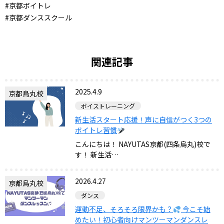
#京都ボイトレ
#京都ダンススクール
関連記事
2025.4.9
京都烏丸校
ボイストレーニング
新生活スタート応援！声に自信がつく3つの
ボイトレ習慣
こんにちは！ NAYUTAS京都(四条烏丸)校で
す！ 新生活…
2026.4.27
京都烏丸校
ダンス
運動不足、そろそろ限界かも？
今こそ始
めたい！初心者向けマンツーマンダンスレ