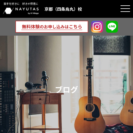
苦手を好きに 好きが得意に
togg
京都（四条烏丸）校
navi
ブログ