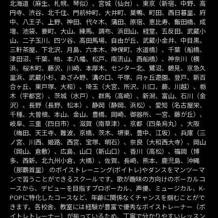
北海道（麻生、札幌、琴似）、宮城（仙台）、東京（新宿、中野、高
円寺、渋谷、北千住、門前仲町、大井町、巣鴨、町田、西日暮里、府
中、八王子、上野、神田、代々木、蒲田、原宿、恵比寿、飯田橋、成
増、池袋、要町、大山、練馬、調布、浜田山、経堂、五反田、武蔵小
山、二子玉川、四ツ谷、高田馬場、自由が丘、武蔵小金井、中目黒、
三軒茶屋、下北沢、月島、六本木、神保町、水道橋）、千葉（船橋、
津田沼、千葉、柏、本八幡、松戸、南流山、西船橋）、神奈川（横
浜、桜木町、藤沢、川崎、本厚木、センター北、鷺沼、鶴見、京急久
里浜、武蔵小杉、あざみ野、溝の口、平塚、向ヶ丘遊園、登戸、新百
合ヶ丘、東戸塚、大和）、埼玉（大宮、所沢、川口、蕨、川越）、栃
木（宇都宮）、茨城（水戸）、群馬（高崎）、新潟、富山、石川（金
沢）、長野（長野、松本）、静岡（静岡、浜松）、愛知（名古屋栄、
千種、大曽根、本山、金山、豊橋、岡崎、御器所、一宮、藤が丘）、
岐阜、三重（四日市）、滋賀（南草津）、京都（四条烏丸）、大阪
（梅田、天王寺、難波、京橋、茨木、堺東、豊中、江坂）、兵庫（三
ノ宮、川西、姫路、西宮、宝塚、明石）、奈良（大和西大寺）、岡山
（岡山、倉敷）、広島、山口（新山口）、香川（高松）、福岡（博
多、西新、北九州小倉、大橋）、佐賀、長崎、熊本、鹿児島、沖縄
（那覇首里） のボイストレーニング(ボイトレ)やダンスをマンツーマ
ンで習うことができるスクールです。歌が趣味の方向けのボーカルコ
ースから、デビューを目指すプロボーカル、声優、ミュージカル、K-
POPに特化したコースなど、年齢に関係なくチャンスを掴むことがで
きます。各校舎、教室には経験が豊富で優秀なボイストレーナー（ボ
イトレトレーナー）が揃っているため、丁寧で分かりやすいレッスン