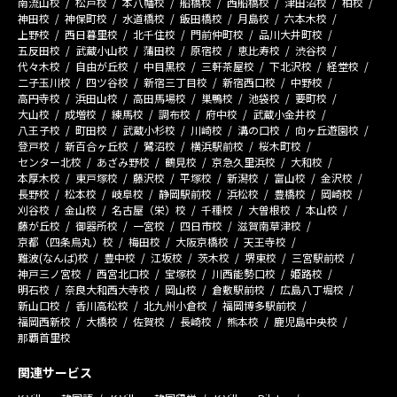
南流山校
松戸校
本八幡校
船橋校
西船橋校
津田沼校
柏校
神田校
神保町校
水道橋校
飯田橋校
月島校
六本木校
上野校
西日暮里校
北千住校
門前仲町校
品川大井町校
五反田校
武蔵小山校
蒲田校
原宿校
恵比寿校
渋谷校
代々木校
自由が丘校
中目黒校
三軒茶屋校
下北沢校
経堂校
二子玉川校
四ツ谷校
新宿三丁目校
新宿西口校
中野校
高円寺校
浜田山校
高田馬場校
巣鴨校
池袋校
要町校
大山校
成増校
練馬校
調布校
府中校
武蔵小金井校
八王子校
町田校
武蔵小杉校
川崎校
溝の口校
向ヶ丘遊園校
登戸校
新百合ヶ丘校
鷺沼校
横浜駅前校
桜木町校
センター北校
あざみ野校
鶴見校
京急久里浜校
大和校
本厚木校
東戸塚校
藤沢校
平塚校
新潟校
富山校
金沢校
長野校
松本校
岐阜校
静岡駅前校
浜松校
豊橋校
岡崎校
刈谷校
金山校
名古屋（栄）校
千種校
大曽根校
本山校
藤が丘校
御器所校
一宮校
四日市校
滋賀南草津校
京都（四条烏丸）校
梅田校
大阪京橋校
天王寺校
難波(なんば)校
豊中校
江坂校
茨木校
堺東校
三宮駅前校
神戸三ノ宮校
西宮北口校
宝塚校
川西能勢口校
姫路校
明石校
奈良大和西大寺校
岡山校
倉敷駅前校
広島八丁堀校
新山口校
香川高松校
北九州小倉校
福岡博多駅前校
福岡西新校
大橋校
佐賀校
長崎校
熊本校
鹿児島中央校
那覇首里校
関連サービス