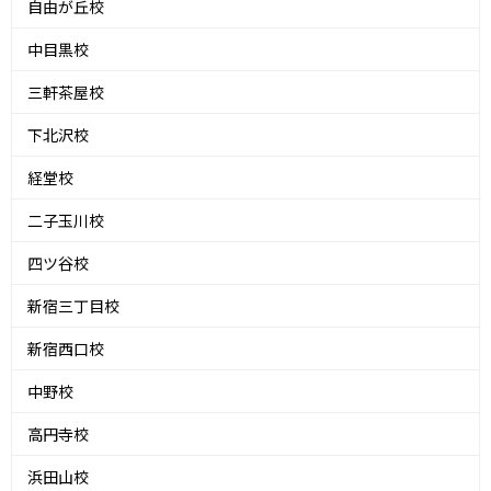
自由が丘校
中目黒校
三軒茶屋校
下北沢校
経堂校
二子玉川校
四ツ谷校
新宿三丁目校
新宿西口校
中野校
高円寺校
浜田山校