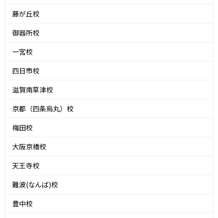
藤が丘校
御器所校
一宮校
四日市校
滋賀南草津校
京都（四条烏丸）校
梅田校
大阪京橋校
天王寺校
難波(なんば)校
豊中校