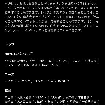
を通して、教えてもらうことができます。弾き語りやＤＴＭコースも
あり、作曲やレコーディング設備も充実しているため、自分の音楽や
歌を作ることもできます。レッスンのスタジオを自習室として使い自
主練も可能。発表会やライブなどイベントも充実しているので、学ん
だことをアウトプットしながら、成長することができます。オンライ
ン対応の講師も揃っているので、自宅でもナユタスのボイストレーニ
ング（ボイトレ）のレッスンを受講することができます。
トップ
NAYUTASについて
NAYUTASの特徴
料金
講師一覧
お知らせ
ブログ
生徒の声
コラム
よくあるご質問
NAYUTAS PRO
コース
ボイストレーニング
ダンス
楽器
動画制作
校舎
麻生校
札幌大通校
琴似校
仙台駅前校
水戸校
宇都宮校
高崎校
大宮西口校
川口校
蕨校
川越校
所沢校
千葉駅前校