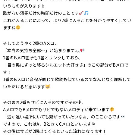
いうものが入ります☝️
歌がない演奏だけの時間だけのことです
これが入ることによって、より2番に入ることを分かりやすくしてい
ますね
そしてようやく2番のAメロ、
「本当の気持ち全部〜」と始まります𓏸𓂂𓈒
2番のBメロ箇所も1番とリンクしており、
「目の奥にずっと移るシルエット大好きさ」のこの部分がBメロで
す！
1番のBメロと音程が同じで歌詞も似ているのでなんとなく理解して
いただけると思います
そのまま2番もサビに入るのですがその後、
AメロでもBメロでもサビでもないメロディが来ています
「遥か遠い場所にいても繋がっていたいなぁ」のここからです
ですので、これはA、BときてCメロといいます☝️
その後はサビが2回出てくるといった流れになります！