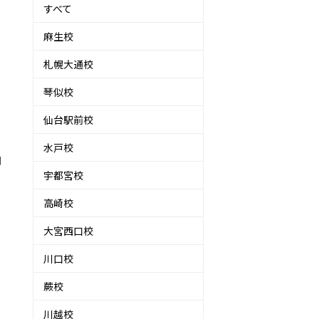
すべて
麻生校
札幌大通校
琴似校
仙台駅前校
水戸校
向
宇都宮校
高崎校
大宮西口校
川口校
蕨校
川越校