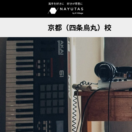
苦手を好きに 好きが得意に
京都（四条烏丸）校