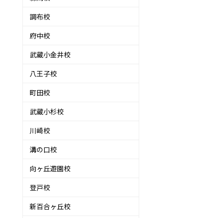
調布校
府中校
武蔵小金井校
八王子校
町田校
武蔵小杉校
川崎校
溝の口校
向ヶ丘遊園校
登戸校
新百合ヶ丘校