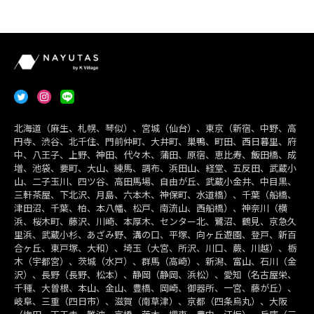
北海道（麻生、札幌、琴似）、宮城（仙台）、東京（新宿、中野、高
円寺、渋谷、北千住、門前仲町、大井町、巣鴨、町田、西日暮里、府
中、八王子、上野、神田、代々木、蒲田、原宿、恵比寿、飯田橋、成
増、池袋、要町、大山、練馬、調布、浜田山、経堂、五反田、武蔵小
山、二子玉川、四ツ谷、高田馬場、自由が丘、武蔵小金井、中目黒、
三軒茶屋、下北沢、月島、六本木、神保町、水道橋）、千葉（船橋、
津田沼、千葉、柏、本八幡、松戸、南流山、西船橋）、神奈川（横
浜、桜木町、藤沢、川崎、本厚木、センター北、鷺沼、鶴見、京急久
里浜、武蔵小杉、あざみ野、溝の口、平塚、向ヶ丘遊園、登戸、新百
合ヶ丘、東戸塚、大和）、埼玉（大宮、所沢、川口、蕨、川越）、栃
木（宇都宮）、茨城（水戸）、群馬（高崎）、新潟、富山、石川（金
沢）、長野（長野、松本）、静岡（静岡、浜松）、愛知（名古屋栄、
千種、大曽根、本山、金山、豊橋、岡崎、御器所、一宮、藤が丘）、
岐阜、三重（四日市）、滋賀（南草津）、京都（四条烏丸）、大阪