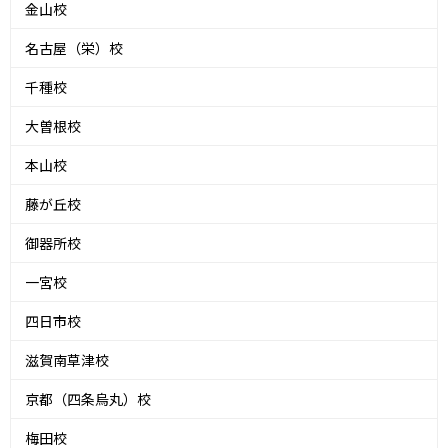
金山校
名古屋（栄）校
千種校
大曽根校
本山校
藤が丘校
御器所校
一宮校
四日市校
滋賀南草津校
京都（四条烏丸）校
梅田校