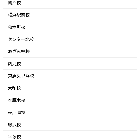
鷺沼校
横浜駅前校
桜木町校
センター北校
あざみ野校
鶴見校
京急久里浜校
大和校
本厚木校
東戸塚校
藤沢校
平塚校