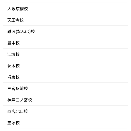
大阪京橋校
天王寺校
難波(なんば)校
豊中校
江坂校
茨木校
堺東校
三宮駅前校
神戸三ノ宮校
西宮北口校
宝塚校