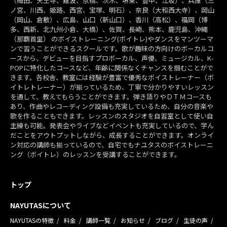
（梅田、天王寺、難波、京橋、茨木、堺東、豊中、江坂）、兵庫（三
ノ宮、川西、姫路、西宮、宝塚、明石）、奈良（大和西大寺）、岡山
（岡山、倉敷）、広島、山口（新山口）、香川（高松）、福岡（博
多、西新、北九州小倉、大橋）、佐賀、長崎、熊本、鹿児島、沖縄
（那覇首里） のボイストレーニング(ボイトレ)やダンスをマンツーマ
ンで習うことができるスクールです。歌が趣味の方向けのボーカルコ
ースから、デビューを目指すプロボーカル、声優、ミュージカル、K-
POPに特化したコースなど、年齢に関係なくチャンスを掴むことがで
きます。各校舎、教室には経験が豊富で優秀なボイストレーナー（ボ
イトレトレーナー）が揃っているため、丁寧で分かりやすいレッスン
を通して、教えてもらうことができます。弾き語りやＤＴＭコースも
あり、作曲やレコーディング設備も充実しているため、自分の音楽や
歌を作ることもできます。レッスンのスタジオを自習室として使い自
主練も可能。発表会やライブなどイベントも充実しているので、学ん
だことをアウトプットしながら、成長することができます。オンライ
ン対応の講師も揃っているので、自宅でもナユタスのボイストレーニ
ング（ボイトレ）のレッスンを受講することができます。
トップ
NAYUTASについて
NAYUTASの特徴
料金
講師一覧
お知らせ
ブログ
生徒の声