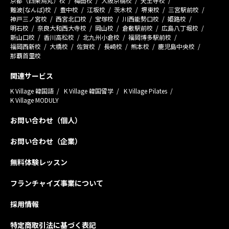
京都（四条烏丸）校
梅田校
大阪京橋校
天王寺校
難波(なんば)校
豊中校
江坂校
茨木校
堺東校
三宮駅前校
神戸三ノ宮校
西宮北口校
宝塚校
川西能勢口校
姫路校
明石校
奈良大和西大寺校
岡山校
倉敷駅前校
広島八丁堀校
新山口校
香川高松校
北九州小倉校
福岡博多駅前校
福岡西新校
大橋校
佐賀校
長崎校
熊本校
鹿児島中央校
那覇首里校
関連サービス
K Village 韓国語
K Village 韓国留学
K Village Pilates
K Village MODULY
お問い合わせ（個人）
お問い合わせ（企業）
無料体験レッスン
フランチャイズ事業について
採用情報
特定商取引法に基づく表記