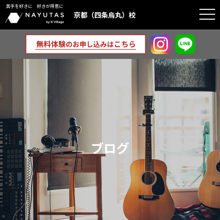
苦手を好きに 好きが得意に
togg
京都（四条烏丸）校
navi
ブログ