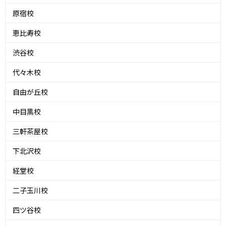
原宿校
恵比寿校
渋谷校
代々木校
自由が丘校
中目黒校
三軒茶屋校
下北沢校
経堂校
二子玉川校
四ツ谷校