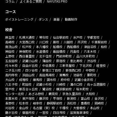
コラム
よくあるご質問
NAYUTAS PRO
コース
ボイストレーニング
ダンス
楽器
動画制作
校舎
麻生校
札幌大通校
琴似校
仙台駅前校
水戸校
宇都宮校
高崎校
大宮西口校
川口校
蕨校
川越校
所沢校
千葉駅前校
南流山校
松戸校
本八幡校
船橋校
西船橋校
津田沼校
柏校
神田校
神保町校
水道橋校
飯田橋校
月島校
六本木校
上野校
西日暮里校
北千住校
門前仲町校
品川大井町校
五反田校
武蔵小山校
蒲田校
原宿校
恵比寿校
渋谷校
代々木校
自由が丘校
中目黒校
三軒茶屋校
下北沢校
経堂校
二子玉川校
四ツ谷校
新宿三丁目校
新宿西口校
中野校
高円寺校
浜田山校
高田馬場校
巣鴨校
池袋校
要町校
大山校
成増校
練馬校
調布校
府中校
武蔵小金井校
八王子校
町田校
武蔵小杉校
川崎校
溝の口校
向ヶ丘遊園校
登戸校
新百合ヶ丘校
鷺沼校
横浜駅前校
桜木町校
センター北校
あざみ野校
鶴見校
京急久里浜校
大和校
本厚木校
東戸塚校
藤沢校
平塚校
新潟校
富山校
金沢校
長野校
松本校
岐阜校
静岡駅前校
浜松校
豊橋校
岡崎校
刈谷校
金山校
名古屋（栄）校
千種校
大曽根校
本山校
藤が丘校
御器所校
一宮校
四日市校
滋賀南草津校