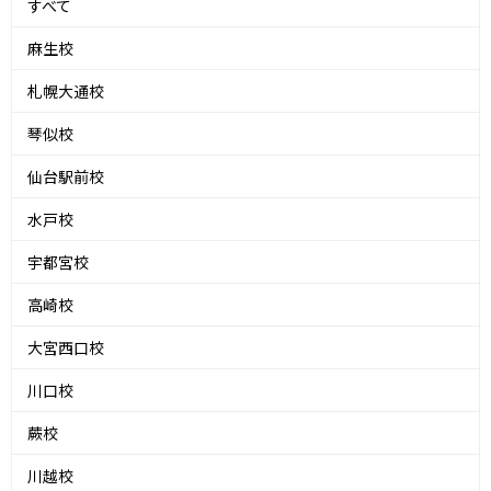
すべて
麻生校
札幌大通校
琴似校
仙台駅前校
水戸校
宇都宮校
高崎校
大宮西口校
川口校
蕨校
川越校