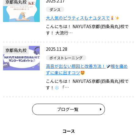
2025.2.17
京都烏丸校
ダンス
大人気のピラティスもナユタスで
こんにちは！ NAYUTAS京都(四条烏丸)校で
す！ 大流行…
2025.11.28
京都烏丸校
ボイストレーニング
高音が出ない原因と改善方法！
喉を痛め
ずに楽に出すコツ
こんにちは！ NAYUTAS京都(四条烏丸)校で
す！
「…
ブログ一覧
コース