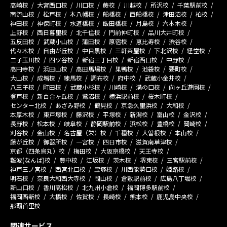
高崎校
大宮西口校
川口校
蕨校
川越校
所沢校
千葉駅前校
南流山校
松戸校
本八幡校
船橋校
西船橋校
津田沼校
柏校
神田校
神保町校
水道橋校
飯田橋校
月島校
六本木校
上野校
西日暮里校
北千住校
門前仲町校
品川大井町校
五反田校
武蔵小山校
蒲田校
原宿校
恵比寿校
渋谷校
代々木校
自由が丘校
中目黒校
三軒茶屋校
下北沢校
経堂校
二子玉川校
四ツ谷校
新宿三丁目校
新宿西口校
中野校
高円寺校
浜田山校
高田馬場校
巣鴨校
池袋校
要町校
大山校
成増校
練馬校
調布校
府中校
武蔵小金井校
八王子校
町田校
武蔵小杉校
川崎校
溝の口校
向ヶ丘遊園校
登戸校
新百合ヶ丘校
鷺沼校
横浜駅前校
桜木町校
センター北校
あざみ野校
鶴見校
京急久里浜校
大和校
本厚木校
東戸塚校
藤沢校
平塚校
新潟校
富山校
金沢校
長野校
松本校
岐阜校
静岡駅前校
浜松校
豊橋校
岡崎校
刈谷校
金山校
名古屋（栄）校
千種校
大曽根校
本山校
藤が丘校
御器所校
一宮校
四日市校
滋賀南草津校
京都（四条烏丸）校
梅田校
大阪京橋校
天王寺校
難波(なんば)校
豊中校
江坂校
茨木校
堺東校
三宮駅前校
神戸三ノ宮校
西宮北口校
宝塚校
川西能勢口校
姫路校
明石校
奈良大和西大寺校
岡山校
倉敷駅前校
広島八丁堀校
新山口校
香川高松校
北九州小倉校
福岡博多駅前校
福岡西新校
大橋校
佐賀校
長崎校
熊本校
鹿児島中央校
那覇首里校
関連サービス