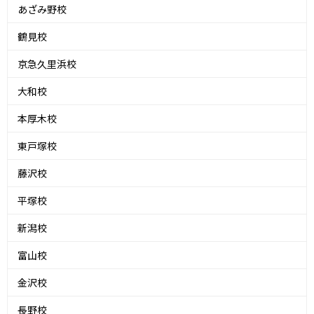
あざみ野校
鶴見校
京急久里浜校
大和校
本厚木校
東戸塚校
藤沢校
平塚校
新潟校
富山校
金沢校
長野校