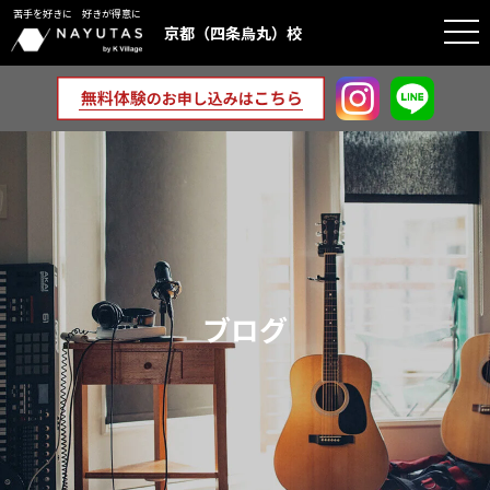
苦手を好きに 好きが得意に
togg
京都（四条烏丸）校
navi
ブログ