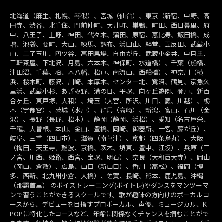
北海道（麻生、札幌、琴似）、宮城（仙台）、東京（新宿、中野、高
円寺、渋谷、北千住、門前仲町、大井町、巣鴨、町田、西日暮里、府
中、八王子、上野、神田、代々木、蒲田、原宿、恵比寿、飯田橋、成
増、池袋、要町、大山、練馬、調布、浜田山、経堂、五反田、武蔵小
山、二子玉川、四ツ谷、高田馬場、自由が丘、武蔵小金井、中目黒、
三軒茶屋、下北沢、月島、六本木、神保町、水道橋）、千葉（船橋、
津田沼、千葉、柏、本八幡、松戸、南流山、西船橋）、神奈川（横
浜、桜木町、藤沢、川崎、本厚木、センター北、鷺沼、鶴見、京急久
里浜、武蔵小杉、あざみ野、溝の口、平塚、向ヶ丘遊園、登戸、新百
合ヶ丘、東戸塚、大和）、埼玉（大宮、所沢、川口、蕨、川越）、栃
木（宇都宮）、茨城（水戸）、群馬（高崎）、新潟、富山、石川（金
沢）、長野（長野、松本）、静岡（静岡、浜松）、愛知（名古屋栄、
千種、大曽根、本山、金山、豊橋、岡崎、御器所、一宮、藤が丘）、
岐阜、三重（四日市）、滋賀（南草津）、京都（四条烏丸）、大阪
（梅田、天王寺、難波、京橋、茨木、堺東、豊中、江坂）、兵庫（三
ノ宮、川西、姫路、西宮、宝塚、明石）、奈良（大和西大寺）、岡山
（岡山、倉敷）、広島、山口（新山口）、香川（高松）、福岡（博
多、西新、北九州小倉、大橋）、佐賀、長崎、熊本、鹿児島、沖縄
（那覇首里） のボイストレーニング(ボイトレ)やダンスをマンツーマ
ンで習うことができるスクールです。歌が趣味の方向けのボーカルコ
ースから、デビューを目指すプロボーカル、声優、ミュージカル、K-
POPに特化したコースなど、年齢に関係なくチャンスを掴むことがで