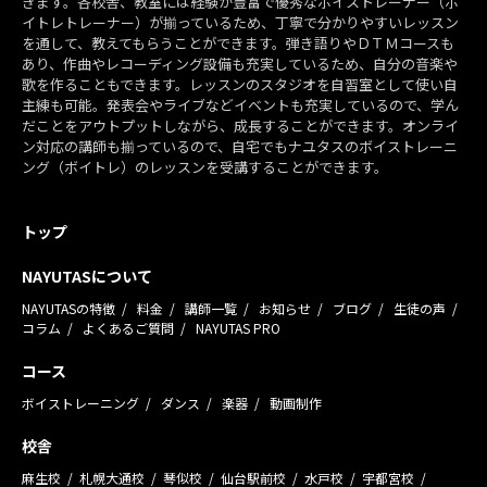
きます。各校舎、教室には経験が豊富で優秀なボイストレーナー（ボ
イトレトレーナー）が揃っているため、丁寧で分かりやすいレッスン
を通して、教えてもらうことができます。弾き語りやＤＴＭコースも
あり、作曲やレコーディング設備も充実しているため、自分の音楽や
歌を作ることもできます。レッスンのスタジオを自習室として使い自
主練も可能。発表会やライブなどイベントも充実しているので、学ん
だことをアウトプットしながら、成長することができます。オンライ
ン対応の講師も揃っているので、自宅でもナユタスのボイストレーニ
ング（ボイトレ）のレッスンを受講することができます。
トップ
NAYUTASについて
NAYUTASの特徴
料金
講師一覧
お知らせ
ブログ
生徒の声
コラム
よくあるご質問
NAYUTAS PRO
コース
ボイストレーニング
ダンス
楽器
動画制作
校舎
麻生校
札幌大通校
琴似校
仙台駅前校
水戸校
宇都宮校