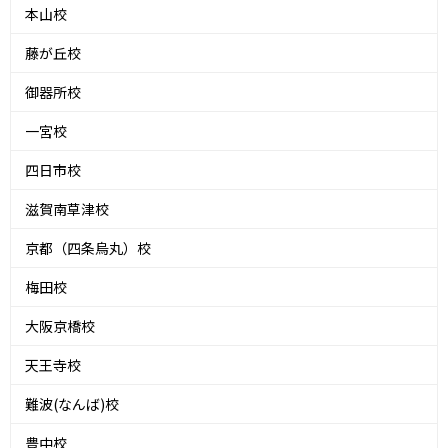
本山校
藤が丘校
御器所校
一宮校
四日市校
滋賀南草津校
京都（四条烏丸）校
梅田校
大阪京橋校
天王寺校
難波(なんば)校
豊中校