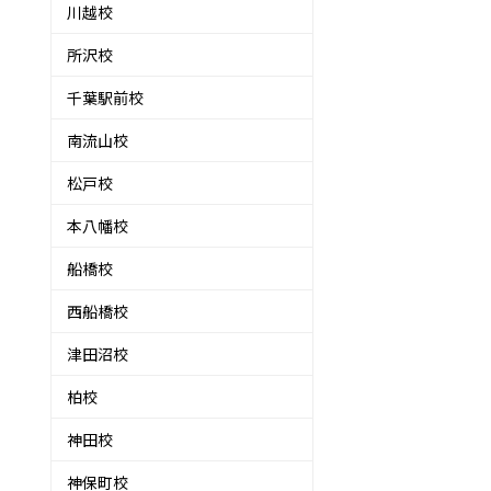
川越校
所沢校
千葉駅前校
南流山校
松戸校
本八幡校
船橋校
ま
西船橋校
津田沼校
柏校
神田校
神保町校