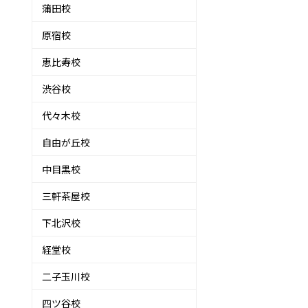
蒲田校
原宿校
恵比寿校
渋谷校
代々木校
自由が丘校
中目黒校
三軒茶屋校
下北沢校
経堂校
二子玉川校
四ツ谷校