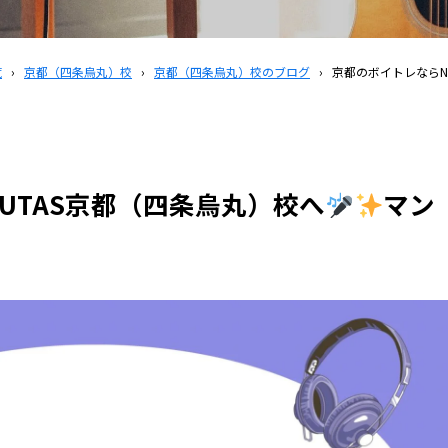
覧
›
京都（四条烏丸）校
›
京都（四条烏丸）校のブログ
›
京都のボイトレならN
UTAS京都（四条烏丸）校へ
マン