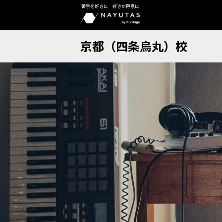
苦手を好きに 好きが得意に
京都（四条烏丸）校