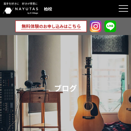
苦手を好きに 好きが得意に
togg
柏校
navi
ブログ