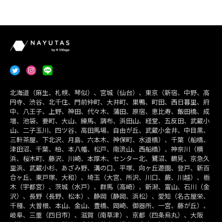
北海道（麻生、札幌、琴似）、宮城（仙台）、東京（新宿、中野、高
円寺、渋谷、北千住、門前仲町、大井町、巣鴨、町田、西日暮里、府
中、八王子、上野、神田、代々木、蒲田、原宿、恵比寿、飯田橋、成
増、池袋、要町、大山、練馬、調布、浜田山、経堂、五反田、武蔵小
山、二子玉川、四ツ谷、高田馬場、自由が丘、武蔵小金井、中目黒、
三軒茶屋、下北沢、月島、六本木、神保町、水道橋）、千葉（船橋、
津田沼、千葉、柏、本八幡、松戸、南流山、西船橋）、神奈川（横
浜、桜木町、藤沢、川崎、本厚木、センター北、鷺沼、鶴見、京急久
里浜、武蔵小杉、あざみ野、溝の口、平塚、向ヶ丘遊園、登戸、新百
合ヶ丘、東戸塚、大和）、埼玉（大宮、所沢、川口、蕨、川越）、栃
木（宇都宮）、茨城（水戸）、群馬（高崎）、新潟、富山、石川（金
沢）、長野（長野、松本）、静岡（静岡、浜松）、愛知（名古屋栄、
千種、大曽根、本山、金山、豊橋、岡崎、御器所、一宮、藤が丘）、
岐阜、三重（四日市）、滋賀（南草津）、京都（四条烏丸）、大阪