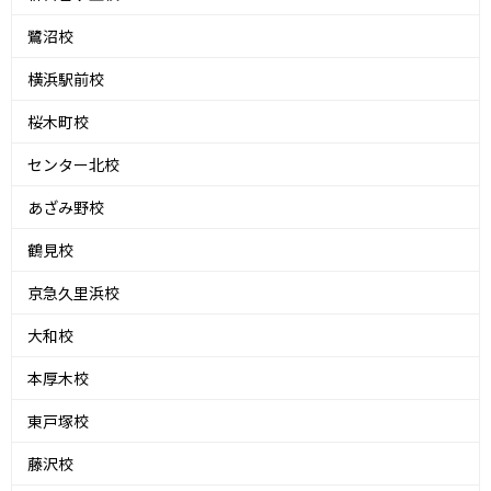
鷺沼校
横浜駅前校
桜木町校
センター北校
あざみ野校
鶴見校
京急久里浜校
大和校
本厚木校
東戸塚校
藤沢校