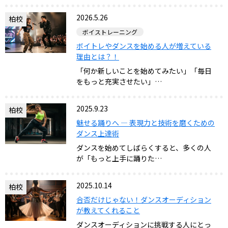
2026.5.26
柏校
ボイストレーニング
ボイトレやダンスを始める人が増えている
理由とは？！
「何か新しいことを始めてみたい」「毎日
をもっと充実させたい」…
2025.9.23
柏校
魅せる踊りへ ― 表現力と技術を磨くための
ダンス上達術
ダンスを始めてしばらくすると、多くの人
が「もっと上手に踊りた…
2025.10.14
柏校
合否だけじゃない！ダンスオーディション
が教えてくれること
ダンスオーディションに挑戦する人にとっ