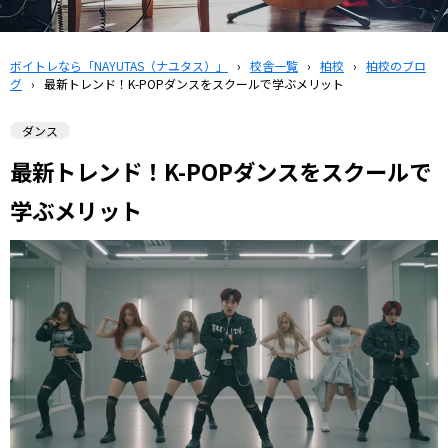
ボイトレなら「NAYUTAS（ナユタス）」
›
校舎一覧
›
柏校
›
柏校のブロ
グ
›
最新トレンド！K-POPダンスをスクールで学ぶメリット
ダンス
最新トレンド！K-POPダンスをスクールで
学ぶメリット