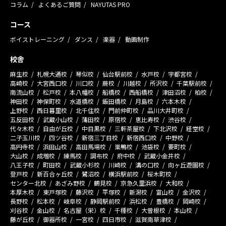
コラム
よくあるご質問
NAYUTAS PRO
コース
ボイストレーニング
ダンス
楽器
動画制作
校舎
麻生校
札幌大通校
琴似校
仙台駅前校
水戸校
宇都宮校
高崎校
大宮西口校
川口校
蕨校
川越校
所沢校
千葉駅前校
南流山校
松戸校
本八幡校
船橋校
西船橋校
津田沼校
柏校
神田校
神保町校
水道橋校
飯田橋校
月島校
六本木校
上野校
西日暮里校
北千住校
門前仲町校
品川大井町校
五反田校
武蔵小山校
蒲田校
原宿校
恵比寿校
渋谷校
代々木校
自由が丘校
中目黒校
三軒茶屋校
下北沢校
経堂校
二子玉川校
四ツ谷校
新宿三丁目校
新宿西口校
中野校
高円寺校
浜田山校
高田馬場校
巣鴨校
池袋校
要町校
大山校
成増校
練馬校
調布校
府中校
武蔵小金井校
八王子校
町田校
武蔵小杉校
川崎校
溝の口校
向ヶ丘遊園校
登戸校
新百合ヶ丘校
鷺沼校
横浜駅前校
桜木町校
センター北校
あざみ野校
鶴見校
京急久里浜校
大和校
本厚木校
東戸塚校
藤沢校
平塚校
新潟校
富山校
金沢校
長野校
松本校
岐阜校
静岡駅前校
浜松校
豊橋校
岡崎校
刈谷校
金山校
名古屋（栄）校
千種校
大曽根校
本山校
藤が丘校
御器所校
一宮校
四日市校
滋賀南草津校