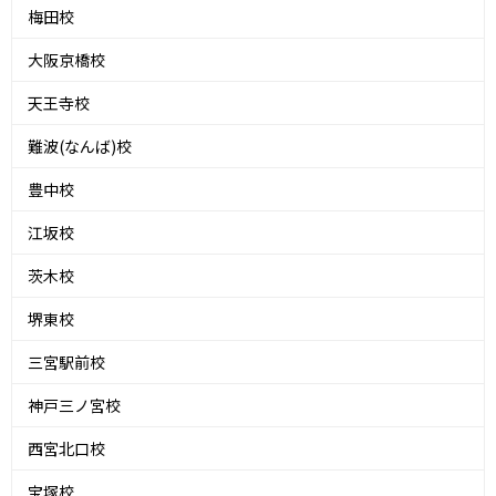
梅田校
大阪京橋校
天王寺校
難波(なんば)校
豊中校
江坂校
茨木校
堺東校
三宮駅前校
神戸三ノ宮校
西宮北口校
宝塚校