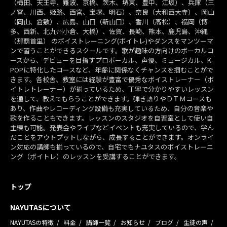
（梅田、天王寺、難波、京橋、茨木、堺東、豊中、江坂）、兵庫（三
ノ宮、川西、姫路、西宮、宝塚、明石）、奈良（大和西大寺）、岡山
（岡山、倉敷）、広島、山口（新山口）、香川（高松）、福岡（博
多、西新、北九州小倉、大橋）、佐賀、長崎、熊本、鹿児島、沖縄
（那覇首里） のボイストレーニング(ボイトレ)やダンスをマンツーマ
ンで習うことができるスクールです。歌が趣味の方向けのボーカルコ
ースから、デビューを目指すプロボーカル、声優、ミュージカル、K-
POPに特化したコースなど、年齢に関係なくチャンスを掴むことがで
きます。各校舎、教室には経験が豊富で優秀なボイストレーナー（ボ
イトレトレーナー）が揃っているため、丁寧で分かりやすいレッスン
を通して、教えてもらうことができます。弾き語りやＤＴＭコースも
あり、作曲やレコーディング設備も充実しているため、自分の音楽や
歌を作ることもできます。レッスンのスタジオを自習室として使い自
主練も可能。発表会やライブなどイベントも充実しているので、学ん
だことをアウトプットしながら、成長することができます。オンライ
ン対応の講師も揃っているので、自宅でもナユタスのボイストレーニ
ング（ボイトレ）のレッスンを受講することができます。
トップ
NAYUTASについて
NAYUTASの特徴
料金
講師一覧
お知らせ
ブログ
生徒の声