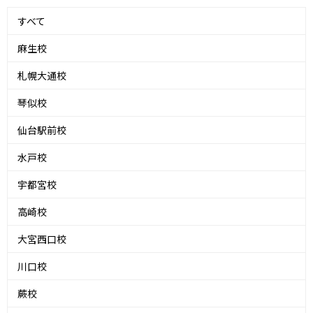
すべて
麻生校
札幌大通校
琴似校
仙台駅前校
水戸校
宇都宮校
高崎校
大宮西口校
川口校
蕨校