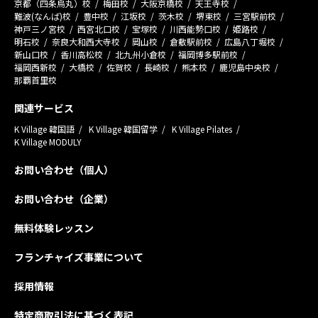
京都（四条烏丸）校
梅田校
大阪京橋校
天王寺校
難波(なんば)校
豊中校
江坂校
茨木校
堺東校
三宮駅前校
神戸三ノ宮校
西宮北口校
宝塚校
川西能勢口校
姫路校
明石校
奈良大和西大寺校
岡山校
倉敷駅前校
広島八丁堀校
新山口校
香川高松校
北九州小倉校
福岡博多駅前校
福岡西新校
大橋校
佐賀校
長崎校
熊本校
鹿児島中央校
那覇首里校
関連サービス
K Village 韓国語
K Village 韓国留学
K Village Pilates
K Village MODULY
お問い合わせ（個人）
お問い合わせ（企業）
無料体験レッスン
フランチャイズ事業について
採用情報
特定商取引法に基づく表記