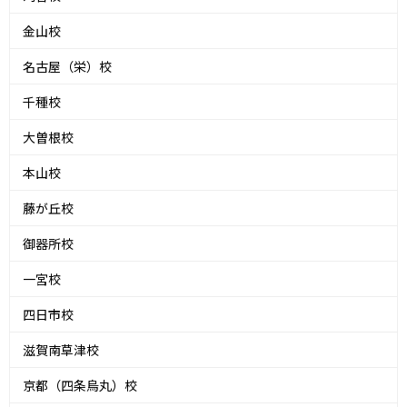
金山校
名古屋（栄）校
千種校
大曽根校
本山校
藤が丘校
御器所校
一宮校
四日市校
滋賀南草津校
京都（四条烏丸）校