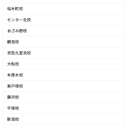
桜木町校
センター北校
あざみ野校
鶴見校
京急久里浜校
大和校
本厚木校
東戸塚校
藤沢校
平塚校
新潟校