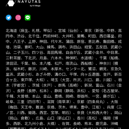
北海道（麻生、札幌、琴似）、宮城（仙台）、東京（新宿、中野、高
円寺、渋谷、北千住、門前仲町、大井町、巣鴨、町田、西日暮里、府
中、八王子、上野、神田、代々木、蒲田、原宿、恵比寿、飯田橋、成
増、池袋、要町、大山、練馬、調布、浜田山、経堂、五反田、武蔵小
山、二子玉川、四ツ谷、高田馬場、自由が丘、武蔵小金井、中目黒、
三軒茶屋、下北沢、月島、六本木、神保町、水道橋）、千葉（船橋、
津田沼、千葉、柏、本八幡、松戸、南流山、西船橋）、神奈川（横
浜、桜木町、藤沢、川崎、本厚木、センター北、鷺沼、鶴見、京急久
里浜、武蔵小杉、あざみ野、溝の口、平塚、向ヶ丘遊園、登戸、新百
合ヶ丘、東戸塚、大和）、埼玉（大宮、所沢、川口、蕨、川越）、栃
木（宇都宮）、茨城（水戸）、群馬（高崎）、新潟、富山、石川（金
沢）、長野（長野、松本）、静岡（静岡、浜松）、愛知（名古屋栄、
千種、大曽根、本山、金山、豊橋、岡崎、御器所、一宮、藤が丘）、
岐阜、三重（四日市）、滋賀（南草津）、京都（四条烏丸）、大阪
（梅田、天王寺、難波、京橋、茨木、堺東、豊中、江坂）、兵庫（三
ノ宮、川西、姫路、西宮、宝塚、明石）、奈良（大和西大寺）、岡山
（岡山、倉敷）、広島、山口（新山口）、香川（高松）、福岡（博
多、西新、北九州小倉、大橋）、佐賀、長崎、熊本、鹿児島、沖縄
（那覇首里） のボイストレーニング(ボイトレ)やダンスをマンツーマ