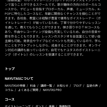
ンで習うことができるスクールです。歌が趣味の方向けのボーカルコ
ースから、デビューを目指すプロボーカル、声優、ミュージカル、K-
POPに特化したコースなど、年齢に関係なくチャンスを掴むことがで
きます。各校舎、教室には経験が豊富で優秀なボイストレーナー（ボ
イトレトレーナー）が揃っているため、丁寧で分かりやすいレッスン
を通して、教えてもらうことができます。弾き語りやＤＴＭコースも
あり、作曲やレコーディング設備も充実しているため、自分の音楽や
歌を作ることもできます。レッスンのスタジオを自習室として使い自
主練も可能。発表会やライブなどイベントも充実しているので、学ん
だことをアウトプットしながら、成長することができます。オンライ
ン対応の講師も揃っているので、自宅でもナユタスのボイストレーニ
ング（ボイトレ）のレッスンを受講することができます。
トップ
NAYUTASについて
NAYUTASの特徴
料金
講師一覧
お知らせ
ブログ
生徒の声
コラム
よくあるご質問
NAYUTAS PRO
コース
ボイストレーニング
ダンス
楽器
動画制作