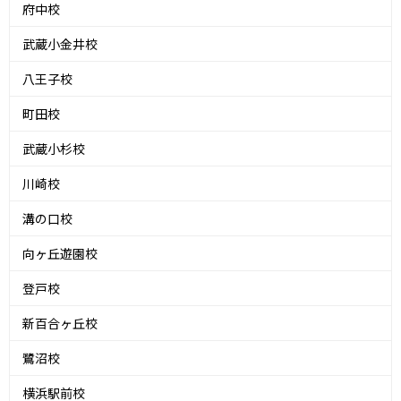
府中校
武蔵小金井校
八王子校
町田校
武蔵小杉校
川崎校
溝の口校
向ヶ丘遊園校
登戸校
新百合ヶ丘校
鷺沼校
横浜駅前校