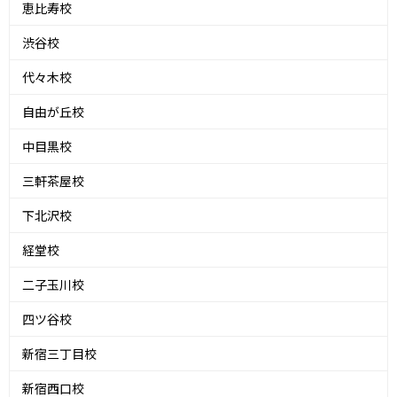
恵比寿校
渋谷校
代々木校
自由が丘校
中目黒校
三軒茶屋校
下北沢校
経堂校
二子玉川校
四ツ谷校
新宿三丁目校
新宿西口校