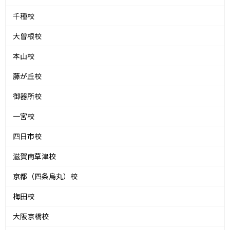
千種校
大曽根校
本山校
藤が丘校
御器所校
一宮校
四日市校
滋賀南草津校
京都（四条烏丸）校
梅田校
大阪京橋校