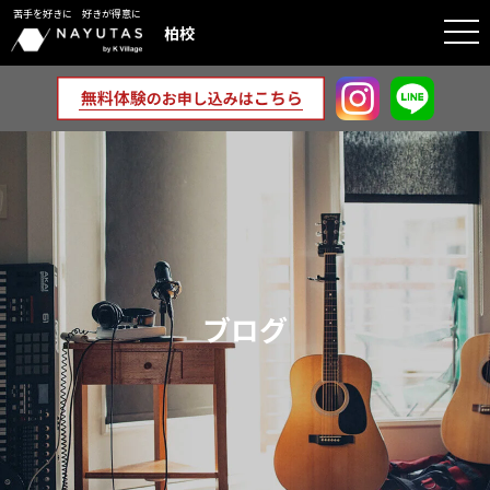
苦手を好きに 好きが得意に
togg
柏校
navi
ブログ