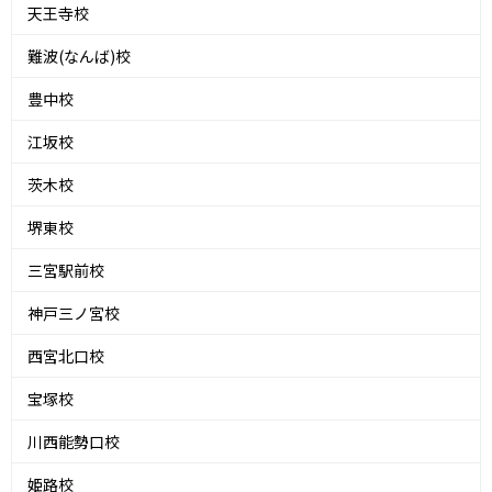
天王寺校
難波(なんば)校
豊中校
江坂校
茨木校
堺東校
三宮駅前校
神戸三ノ宮校
西宮北口校
宝塚校
川西能勢口校
姫路校