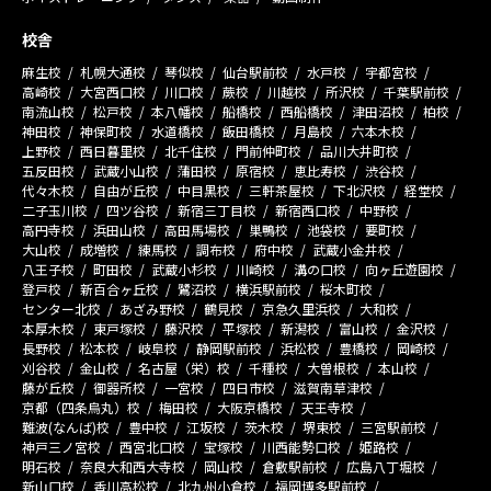
校舎
麻生校
札幌大通校
琴似校
仙台駅前校
水戸校
宇都宮校
高崎校
大宮西口校
川口校
蕨校
川越校
所沢校
千葉駅前校
南流山校
松戸校
本八幡校
船橋校
西船橋校
津田沼校
柏校
神田校
神保町校
水道橋校
飯田橋校
月島校
六本木校
上野校
西日暮里校
北千住校
門前仲町校
品川大井町校
五反田校
武蔵小山校
蒲田校
原宿校
恵比寿校
渋谷校
代々木校
自由が丘校
中目黒校
三軒茶屋校
下北沢校
経堂校
二子玉川校
四ツ谷校
新宿三丁目校
新宿西口校
中野校
高円寺校
浜田山校
高田馬場校
巣鴨校
池袋校
要町校
大山校
成増校
練馬校
調布校
府中校
武蔵小金井校
八王子校
町田校
武蔵小杉校
川崎校
溝の口校
向ヶ丘遊園校
登戸校
新百合ヶ丘校
鷺沼校
横浜駅前校
桜木町校
センター北校
あざみ野校
鶴見校
京急久里浜校
大和校
本厚木校
東戸塚校
藤沢校
平塚校
新潟校
富山校
金沢校
長野校
松本校
岐阜校
静岡駅前校
浜松校
豊橋校
岡崎校
刈谷校
金山校
名古屋（栄）校
千種校
大曽根校
本山校
藤が丘校
御器所校
一宮校
四日市校
滋賀南草津校
京都（四条烏丸）校
梅田校
大阪京橋校
天王寺校
難波(なんば)校
豊中校
江坂校
茨木校
堺東校
三宮駅前校
神戸三ノ宮校
西宮北口校
宝塚校
川西能勢口校
姫路校
明石校
奈良大和西大寺校
岡山校
倉敷駅前校
広島八丁堀校
新山口校
香川高松校
北九州小倉校
福岡博多駅前校