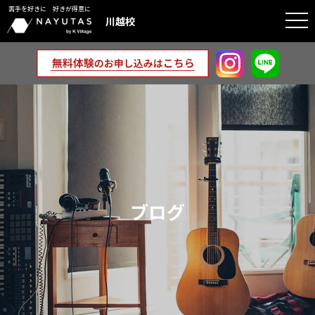
苦手を好きに 好きが得意に
togg
川越校
navi
ブログ