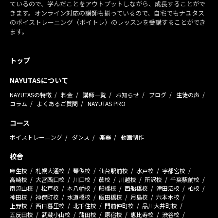
ているので、学んだことをアウトプットしながら、成長することがで
きます。オンライン対応の講師も揃っているので、自宅でもナユタス
のボイストレーニング（ボイトレ）のレッスンを受講することができ
ます。
トップ
NAYUTASについて
NAYUTASの特徴
料金
講師一覧
お知らせ
ブログ
生徒の声
コラム
よくあるご質問
NAYUTAS PRO
コース
ボイストレーニング
ダンス
楽器
動画制作
校舎
麻生校
札幌大通校
琴似校
仙台駅前校
水戸校
宇都宮校
高崎校
大宮西口校
川口校
蕨校
川越校
所沢校
千葉駅前校
南流山校
松戸校
本八幡校
船橋校
西船橋校
津田沼校
柏校
神田校
神保町校
水道橋校
飯田橋校
月島校
六本木校
上野校
西日暮里校
北千住校
門前仲町校
品川大井町校
五反田校
武蔵小山校
蒲田校
原宿校
恵比寿校
渋谷校