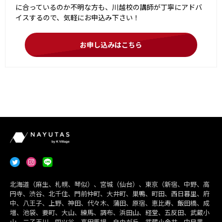
に合っているのか不明な方も、川越校の講師が丁寧にアドバ
イスするので、気軽にお申込み下さい！
お申し込みはこちら
北海道（麻生、札幌、琴似）、宮城（仙台）、東京（新宿、中野、高
円寺、渋谷、北千住、門前仲町、大井町、巣鴨、町田、西日暮里、府
中、八王子、上野、神田、代々木、蒲田、原宿、恵比寿、飯田橋、成
増、池袋、要町、大山、練馬、調布、浜田山、経堂、五反田、武蔵小
山、二子玉川、四ツ谷、高田馬場、自由が丘、武蔵小金井、中目黒、