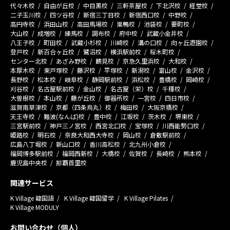
代々木校
自由が丘校
中目黒校
三軒茶屋校
下北沢校
経堂校
二子玉川校
四ツ谷校
新宿三丁目校
新宿西口校
中野校
高円寺校
浜田山校
高田馬場校
巣鴨校
池袋校
要町校
大山校
成増校
練馬校
調布校
府中校
武蔵小金井校
八王子校
町田校
武蔵小杉校
川崎校
溝の口校
向ヶ丘遊園校
登戸校
新百合ヶ丘校
鷺沼校
横浜駅前校
桜木町校
センター北校
あざみ野校
鶴見校
京急久里浜校
大和校
本厚木校
東戸塚校
藤沢校
平塚校
新潟校
富山校
金沢校
長野校
松本校
岐阜校
静岡駅前校
浜松校
豊橋校
岡崎校
刈谷校
名古屋駅前校
金山校
名古屋（栄）校
千種校
大曽根校
本山校
藤が丘校
御器所校
一宮校
四日市校
滋賀南草津校
京都（四条烏丸）校
梅田校
大阪京橋校
天王寺校
難波(なんば)校
豊中校
江坂校
茨木校
堺東校
三宮駅前校
神戸三ノ宮校
西宮北口校
宝塚校
川西能勢口校
姫路校
明石校
奈良大和西大寺校
岡山校
倉敷駅前校
広島八丁堀校
新山口校
香川高松校
北九州小倉校
福岡博多駅前校
福岡西新校
大橋校
佐賀校
長崎校
熊本校
鹿児島中央校
那覇首里校
関連サービス
K Village 韓国語
K Village 韓国留学
K Village Pilates
K Village MODULY
お問い合わせ（個人）