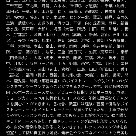
三軒茶屋、下北沢、月島、六本木、神保町、水道橋）、千葉（船橋、
津田沼、千葉、柏、本八幡、松戸、南流山、西船橋）、神奈川（横
浜、桜木町、藤沢、川崎、本厚木、センター北、鷺沼、鶴見、京急久
里浜、武蔵小杉、あざみ野、溝の口、平塚、向ヶ丘遊園、登戸、新百
合ヶ丘、東戸塚、大和）、埼玉（大宮、所沢、川口、蕨、川越）、栃
木（宇都宮）、茨城（水戸）、群馬（高崎）、新潟、富山、石川（金
沢）、長野（長野、松本）、静岡（静岡、浜松）、愛知（名古屋栄、
千種、大曽根、本山、金山、豊橋、岡崎、刈谷、名古屋駅前、御器
所、一宮、藤が丘）、岐阜、三重（四日市）、滋賀（南草津）、京都
（四条烏丸）、大阪（梅田、天王寺、難波、京橋、茨木、堺東、豊
中、江坂）、兵庫（三ノ宮、川西、姫路、西宮、宝塚、明石）、奈良
（大和西大寺）、岡山（岡山、倉敷）、広島、山口（新山口）、香川
（高松）、福岡（博多、西新、北九州小倉、大橋）、佐賀、長崎、熊
本、鹿児島、沖縄（那覇首里） のボイストレーニング(ボイトレ)やダ
ンスをマンツーマンで習うことができるスクールです。歌が趣味の方
向けのボーカルコースから、デビューを目指すプロボーカル、声優、
ミュージカル、K-POPに特化したコースなど、年齢に関係なくチャン
スを掴むことができます。各校舎、教室には経験が豊富で優秀なボイ
ストレーナー（ボイトレトレーナー）が揃っているため、丁寧で分か
りやすいレッスンを通して、教えてもらうことができます。弾き語り
やＤＴＭコースもあり、作曲やレコーディング設備も充実しているた
め、自分の音楽や歌を作ることもできます。レッスンのスタジオを自
習室として使い自主練も可能。発表会やライブなどイベントも充実し