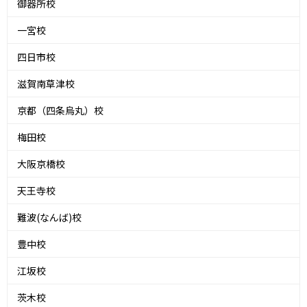
御器所校
一宮校
四日市校
滋賀南草津校
京都（四条烏丸）校
梅田校
大阪京橋校
天王寺校
難波(なんば)校
豊中校
江坂校
茨木校