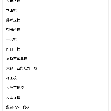
大曽根校
本山校
藤が丘校
御器所校
一宮校
四日市校
滋賀南草津校
京都（四条烏丸）校
梅田校
大阪京橋校
天王寺校
難波(なんば)校