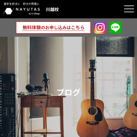
苦手を好きに 好きが得意に
togg
川越校
navi
ブログ