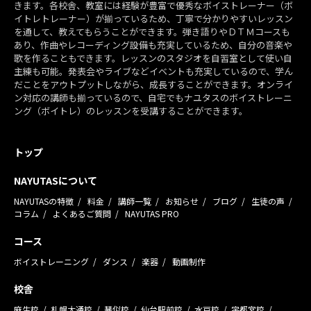
きます。各校舎、教室には経験が豊富で優秀なボイストレーナー（ボ
イトレトレーナー）が揃っているため、丁寧で分かりやすいレッスン
を通して、教えてもらうことができます。弾き語りやＤＴＭコースも
あり、作曲やレコーディング設備も充実しているため、自分の音楽や
歌を作ることもできます。レッスンのスタジオを自習室として使い自
主練も可能。発表会やライブなどイベントも充実しているので、学ん
だことをアウトプットしながら、成長することができます。オンライ
ン対応の講師も揃っているので、自宅でもナユタスのボイストレーニ
ング（ボイトレ）のレッスンを受講することができます。
トップ
NAYUTASについて
NAYUTASの特徴
料金
講師一覧
お知らせ
ブログ
生徒の声
コラム
よくあるご質問
NAYUTAS PRO
コース
ボイストレーニング
ダンス
楽器
動画制作
校舎
麻生校
札幌大通校
琴似校
仙台駅前校
水戸校
宇都宮校