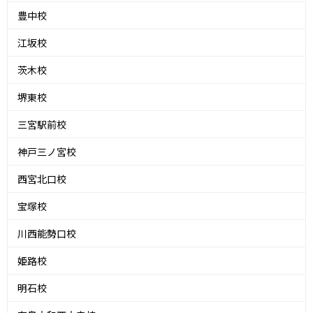
豊中校
江坂校
茨木校
堺東校
三宮駅前校
神戸三ノ宮校
西宮北口校
宝塚校
川西能勢口校
姫路校
明石校