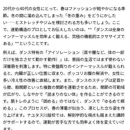
20代から40代の女性にとって、春はファッションが軽やかになる季
節。冬の間に溜め込んでしまった「冬の重み」をどうにかした
い……とストレッチやジムを検討される方も多いでしょう。ここ
で、運動構造のプロとしてお伝えしたいのは、**「ダンスは全身の
インナーマッスルを効率よく鍛える、究極の機能的エクササイズで
ある」**ということです。
例えば、ダンス特有の「アイソレーション（首や腰など、体の一部
だけを独立させて動かす動作）」は、普段の生活ではまず使わない
深層筋を刺激します。特に骨盤周りのインナーマッスルが鍛えられ
ると、内臓が正しい位置に収まり、ポッコリお腹の解消や、女性に
多い冷え性の改善に直結します。また、ダンスのステップは足首か
ら膝、股関節といった複数の関節を連動させるため、関節の可動域
が広がり、しなやかで「詰まりのない体」を作ることができるので
す。筋トレのように「固める」のではなく、ダンスで「ゆるめて締
める」。このプロセスが、春の薄着が似合う、凛とした立ち姿を作
り上げます。ナユタス川越校では、解剖学的な視点も踏まえた講師
がサポートするので、運動が苦手な方でも効率よく体を変えていけ
ます。