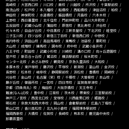
高崎校
大宮西口校
川口校
蕨校
川越校
所沢校
千葉駅前校
南流山校
松戸校
本八幡校
船橋校
西船橋校
津田沼校
柏校
神田校
神保町校
水道橋校
飯田橋校
月島校
六本木校
上野校
西日暮里校
北千住校
門前仲町校
品川大井町校
五反田校
武蔵小山校
蒲田校
原宿校
恵比寿校
渋谷校
代々木校
自由が丘校
中目黒校
三軒茶屋校
下北沢校
経堂校
二子玉川校
四ツ谷校
新宿三丁目校
新宿西口校
中野校
高円寺校
浜田山校
高田馬場校
巣鴨校
池袋校
要町校
大山校
成増校
練馬校
調布校
府中校
武蔵小金井校
八王子校
町田校
武蔵小杉校
川崎校
溝の口校
向ヶ丘遊園校
登戸校
新百合ヶ丘校
鷺沼校
横浜駅前校
桜木町校
センター北校
あざみ野校
鶴見校
京急久里浜校
大和校
本厚木校
東戸塚校
藤沢校
平塚校
新潟校
富山校
金沢校
長野校
松本校
岐阜校
静岡駅前校
浜松校
豊橋校
岡崎校
刈谷校
金山校
名古屋（栄）校
千種校
大曽根校
本山校
藤が丘校
御器所校
一宮校
四日市校
滋賀南草津校
京都（四条烏丸）校
梅田校
大阪京橋校
天王寺校
難波(なんば)校
豊中校
江坂校
茨木校
堺東校
三宮駅前校
神戸三ノ宮校
西宮北口校
宝塚校
川西能勢口校
姫路校
明石校
奈良大和西大寺校
岡山校
倉敷駅前校
広島八丁堀校
新山口校
香川高松校
北九州小倉校
福岡博多駅前校
福岡西新校
大橋校
佐賀校
長崎校
熊本校
鹿児島中央校
那覇首里校