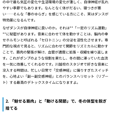
の中で最も気圧の変化や生活環境の変化が激しく、自律神経が乱れ
やすい季節でもあります。なんとなく体がだるい、寝つきが悪
い……そんな「春のゆらぎ」を感じている方にこそ、実はダンスが
特効薬になるんです。
なぜダンスが自律神経に良いのか。それは**「一定のリズム運動」
**に秘密があります。音楽に合わせて体を動かすことは、脳内の幸
せホルモンと呼ばれる「セロトニン」の分泌を活性化させます。専
門的な視点で見ると、リズムに合わせて関節をリズミカルに動かす
ことで、筋肉の緊張が解け、血管が適度に拡張・収縮を繰り返しま
す。これがポンプのような役割を果たし、冬の間に滞っていた血流
を一気に改善してくれるのです。川越校のスタジオで好きな音楽に
没入する時間は、忙しい日常で「交感神経」に偏りすぎたスイッチ
を、心地よい「副一副交感神経」とのバランスへリセット（リブー
ト）する最高のデトックスタイムになりますよ。
2. 「魅せる筋肉」と「動ける関節」で、冬の体型を脱ぎ
捨てる