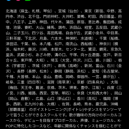
北海道（麻生、札幌、琴似）、宮城（仙台）、東京（新宿、中野、高
円寺、渋谷、北千住、門前仲町、大井町、巣鴨、町田、西日暮里、府
中、八王子、上野、神田、代々木、蒲田、原宿、恵比寿、飯田橋、成
増、池袋、要町、大山、練馬、調布、浜田山、経堂、五反田、武蔵小
山、二子玉川、四ツ谷、高田馬場、自由が丘、武蔵小金井、中目黒、
三軒茶屋、下北沢、月島、六本木、神保町、水道橋）、千葉（船橋、
津田沼、千葉、柏、本八幡、松戸、南流山、西船橋）、神奈川（横
浜、桜木町、藤沢、川崎、本厚木、センター北、鷺沼、鶴見、京急久
里浜、武蔵小杉、あざみ野、溝の口、平塚、向ヶ丘遊園、登戸、新百
合ヶ丘、東戸塚、大和）、埼玉（大宮、所沢、川口、蕨、川越）、栃
木（宇都宮）、茨城（水戸）、群馬（高崎）、新潟、富山、石川（金
沢）、長野（長野、松本）、静岡（静岡、浜松）、愛知（名古屋栄、
千種、大曽根、本山、金山、豊橋、岡崎、御器所、一宮、藤が丘）、
岐阜、三重（四日市）、滋賀（南草津）、京都（四条烏丸）、大阪
（梅田、天王寺、難波、京橋、茨木、堺東、豊中、江坂）、兵庫（三
ノ宮、川西、姫路、西宮、宝塚、明石）、奈良（大和西大寺）、岡山
（岡山、倉敷）、広島、山口（新山口）、香川（高松）、福岡（博
多、西新、北九州小倉、大橋）、佐賀、長崎、熊本、鹿児島、沖縄
（那覇首里） のボイストレーニング(ボイトレ)やダンスをマンツーマ
ンで習うことができるスクールです。歌が趣味の方向けのボーカルコ
ースから、デビューを目指すプロボーカル、声優、ミュージカル、K-
POPに特化したコースなど、年齢に関係なくチャンスを掴むことがで