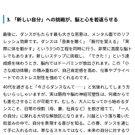
3. 「新しい自分」への挑戦が、脳と心を若返らせる
最後に、ダンスがもたらす最も大きな恩恵は、メンタル面でのリフ
レッシュ効果です。ダンスは「音楽を聴く」「振付を覚える」「実
際に体を動かす」という3つの工程を同時に行う、非常に高度な脳ト
レでもあります。新しいステップに挑戦し、「できた！」という達
成感を味わうとき、脳内ではドーパミンが放出されます。この「小
さな成功体験」の積み重ねが、自己肯定感を高め、仕事やプライベ
ートでのストレス耐性を強めてくれるのです。
40代を過ぎると「今さらダンスなんて……」と気後れしてしまう方
もいらっしゃいますが、実は筋肉や脳の神経可塑性は、何歳からで
も進化させることが可能です。むしろ、大人になってから始めるダ
ンスこそ、日常の役割（母、妻、社員など）を脱ぎ捨てて、「一人
の自分」に戻れる大切な解放区になります。川越という落ち着いた
街並みの中で、自分を表現する喜びを知る。この春、ダンスを通じ
て手に入れるのは、単なるスキルではなく、未来の自分に対するワ