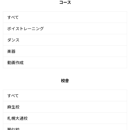
コース
すべて
ボイストレーニング
ダンス
楽器
動画作成
校舎
すべて
麻生校
札幌大通校
琴似校