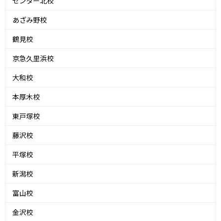
センター北校
あざみ野校
鶴見校
京急久里浜校
大和校
本厚木校
東戸塚校
藤沢校
平塚校
新潟校
富山校
金沢校