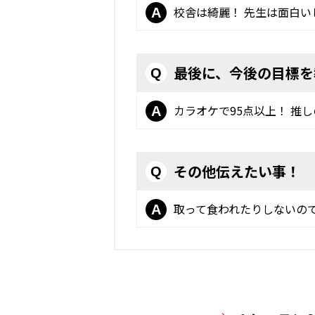
校舎は綺麗！ 先生は面白
A
最後に、今後の目標を
Q
カラオケで95点以上！ 推
A
その他伝えたい事！
Q
取って食われたりしないの
A