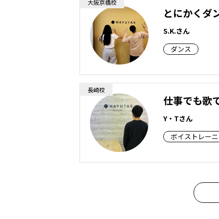
大阪京橋校
とにかくダ
S.K.さん
ダンス
長崎校
仕事でも歌
Y・Tさん
ボイストレーニ