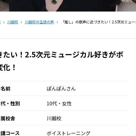
覧
›
川越校
›
川越校の生徒の声
›
「推し」の歌声に近づきたい！2.5次元ミュ
たい！2.5次元ミュージカル好きがボ
変化！
お名前
ぽんぽんさん
年代・性別
10代・女性
所属校舎
川越校
受講コース
ボイストレーニング