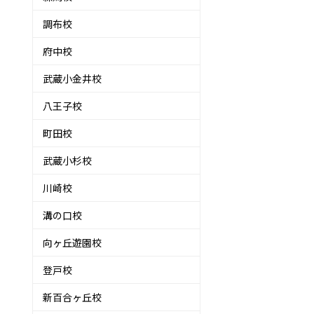
調布校
府中校
武蔵小金井校
八王子校
町田校
武蔵小杉校
川崎校
溝の口校
向ヶ丘遊園校
登戸校
新百合ヶ丘校