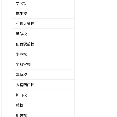
すべて
麻生校
札幌大通校
琴似校
仙台駅前校
水戸校
宇都宮校
高崎校
大宮西口校
川口校
蕨校
川越校