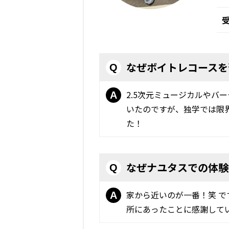
なぜボイトレコースを
Q
2.5次元ミュージカルやバ
A
いたのですが、独学では限
た！
なぜナユタスでの体験
Q
家から近いのが一番！笑 
A
所にあったことに感謝して