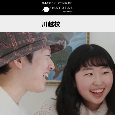
苦手を好きに 好きが得意に
川越校