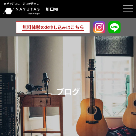
苦手を好きに 好きが得意に
togg
川口校
navi
ブログ