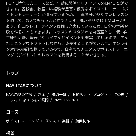
POPに特化したコースなど、年齢に関係なくチャンスを掴むことがで
きます。各校舎、教室には経験が豊富で優秀なボイストレーナー（ボ
イトレトレーナー）が揃っているため、丁寧で分かりやすいレッスン
を通して、教えてもらうことができます。弾き語りやＤＴＭコースも
あり、作曲やレコーディング設備も充実しているため、自分の音楽や
歌を作ることもできます。レッスンのスタジオを自習室として使い自
主練も可能。発表会やライブなどイベントも充実しているので、学ん
だことをアウトプットしながら、成長することができます。オンライ
ン対応の講師も揃っているので、自宅でもナユタスのボイストレーニ
ング（ボイトレ）のレッスンを受講することができます。
トップ
NAYUTASについて
NAYUTASの特徴
料金
講師一覧
お知らせ
ブログ
生徒の声
コラム
よくあるご質問
NAYUTAS PRO
コース
ボイストレーニング
ダンス
楽器
動画制作
校舎