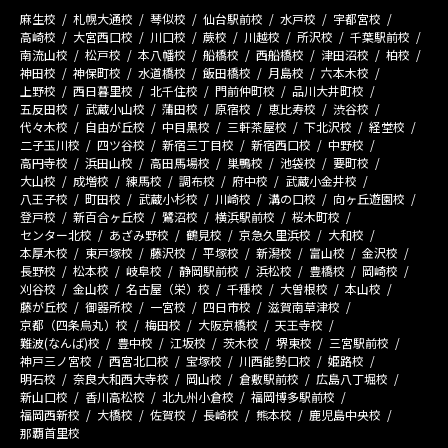
麻生校
札幌大通校
琴似校
仙台駅前校
水戸校
宇都宮校
高崎校
大宮西口校
川口校
蕨校
川越校
所沢校
千葉駅前校
南流山校
松戸校
本八幡校
船橋校
西船橋校
津田沼校
柏校
神田校
神保町校
水道橋校
飯田橋校
月島校
六本木校
上野校
西日暮里校
北千住校
門前仲町校
品川大井町校
五反田校
武蔵小山校
蒲田校
原宿校
恵比寿校
渋谷校
代々木校
自由が丘校
中目黒校
三軒茶屋校
下北沢校
経堂校
二子玉川校
四ツ谷校
新宿三丁目校
新宿西口校
中野校
高円寺校
浜田山校
高田馬場校
巣鴨校
池袋校
要町校
大山校
成増校
練馬校
調布校
府中校
武蔵小金井校
八王子校
町田校
武蔵小杉校
川崎校
溝の口校
向ヶ丘遊園校
登戸校
新百合ヶ丘校
鷺沼校
横浜駅前校
桜木町校
センター北校
あざみ野校
鶴見校
京急久里浜校
大和校
本厚木校
東戸塚校
藤沢校
平塚校
新潟校
富山校
金沢校
長野校
松本校
岐阜校
静岡駅前校
浜松校
豊橋校
岡崎校
刈谷校
金山校
名古屋（栄）校
千種校
大曽根校
本山校
藤が丘校
御器所校
一宮校
四日市校
滋賀南草津校
京都（四条烏丸）校
梅田校
大阪京橋校
天王寺校
難波(なんば)校
豊中校
江坂校
茨木校
堺東校
三宮駅前校
神戸三ノ宮校
西宮北口校
宝塚校
川西能勢口校
姫路校
明石校
奈良大和西大寺校
岡山校
倉敷駅前校
広島八丁堀校
新山口校
香川高松校
北九州小倉校
福岡博多駅前校
福岡西新校
大橋校
佐賀校
長崎校
熊本校
鹿児島中央校
那覇首里校