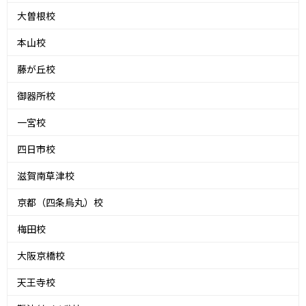
大曽根校
本山校
藤が丘校
御器所校
一宮校
四日市校
滋賀南草津校
京都（四条烏丸）校
梅田校
大阪京橋校
天王寺校