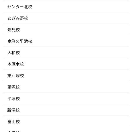
センター北校
あざみ野校
鶴見校
京急久里浜校
大和校
本厚木校
東戸塚校
藤沢校
平塚校
新潟校
富山校