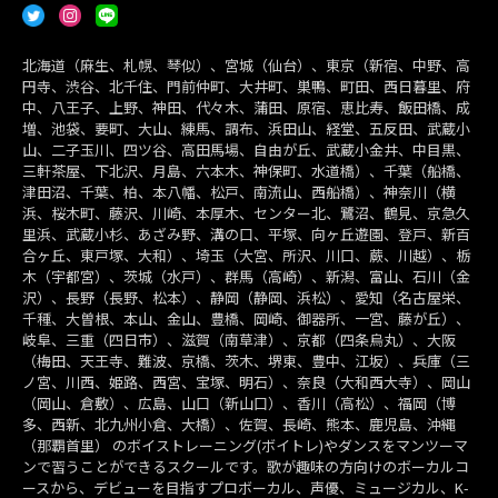
北海道（麻生、札幌、琴似）、宮城（仙台）、東京（新宿、中野、高
円寺、渋谷、北千住、門前仲町、大井町、巣鴨、町田、西日暮里、府
中、八王子、上野、神田、代々木、蒲田、原宿、恵比寿、飯田橋、成
増、池袋、要町、大山、練馬、調布、浜田山、経堂、五反田、武蔵小
山、二子玉川、四ツ谷、高田馬場、自由が丘、武蔵小金井、中目黒、
三軒茶屋、下北沢、月島、六本木、神保町、水道橋）、千葉（船橋、
津田沼、千葉、柏、本八幡、松戸、南流山、西船橋）、神奈川（横
浜、桜木町、藤沢、川崎、本厚木、センター北、鷺沼、鶴見、京急久
里浜、武蔵小杉、あざみ野、溝の口、平塚、向ヶ丘遊園、登戸、新百
合ヶ丘、東戸塚、大和）、埼玉（大宮、所沢、川口、蕨、川越）、栃
木（宇都宮）、茨城（水戸）、群馬（高崎）、新潟、富山、石川（金
沢）、長野（長野、松本）、静岡（静岡、浜松）、愛知（名古屋栄、
千種、大曽根、本山、金山、豊橋、岡崎、御器所、一宮、藤が丘）、
岐阜、三重（四日市）、滋賀（南草津）、京都（四条烏丸）、大阪
（梅田、天王寺、難波、京橋、茨木、堺東、豊中、江坂）、兵庫（三
ノ宮、川西、姫路、西宮、宝塚、明石）、奈良（大和西大寺）、岡山
（岡山、倉敷）、広島、山口（新山口）、香川（高松）、福岡（博
多、西新、北九州小倉、大橋）、佐賀、長崎、熊本、鹿児島、沖縄
（那覇首里） のボイストレーニング(ボイトレ)やダンスをマンツーマ
ンで習うことができるスクールです。歌が趣味の方向けのボーカルコ
ースから、デビューを目指すプロボーカル、声優、ミュージカル、K-