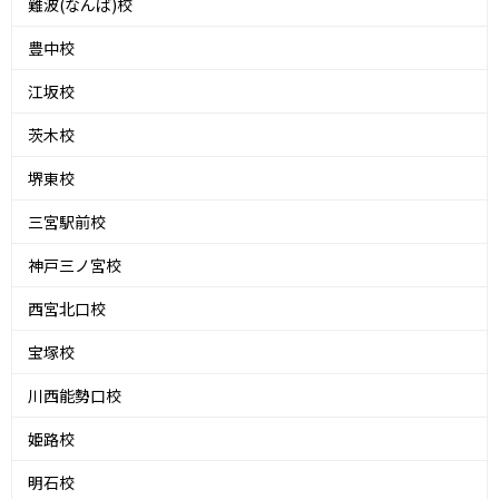
難波(なんば)校
豊中校
江坂校
茨木校
堺東校
三宮駅前校
神戸三ノ宮校
西宮北口校
宝塚校
川西能勢口校
姫路校
明石校