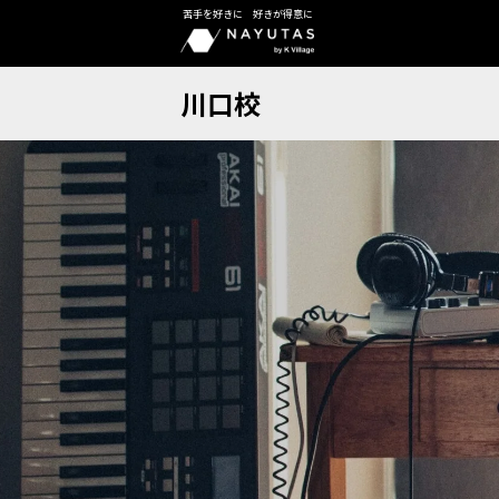
苦手を好きに 好きが得意に
川口校