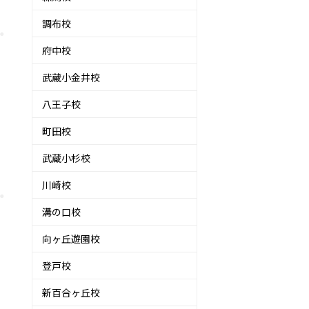
調布校
府中校
武蔵小金井校
八王子校
町田校
武蔵小杉校
川崎校
溝の口校
向ヶ丘遊園校
登戸校
新百合ヶ丘校