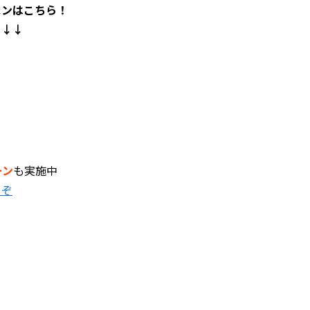
スンはこちら！
↓↓↓
ーン
も実施中
うぞ