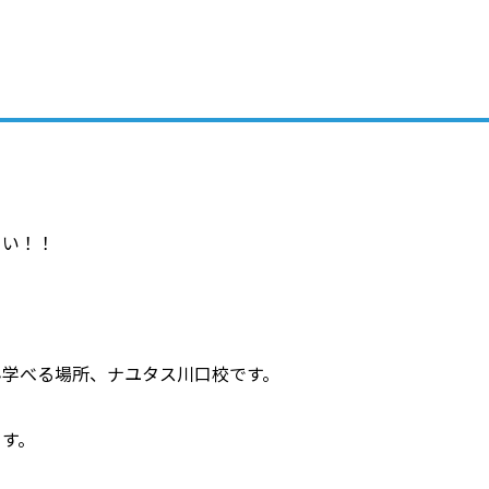
さい！！
ん学べる場所、ナユタス川口校です。
ます。