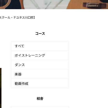
スクール・ナユタス川口校】
コース
すべて
ボイストレーニング
ダンス
楽器
動画作成
校舎