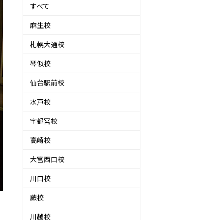
すべて
麻生校
札幌大通校
琴似校
仙台駅前校
水戸校
宇都宮校
高崎校
大宮西口校
川口校
蕨校
川越校