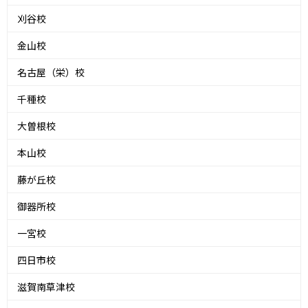
刈谷校
金山校
名古屋（栄）校
千種校
大曽根校
本山校
藤が丘校
御器所校
一宮校
四日市校
滋賀南草津校