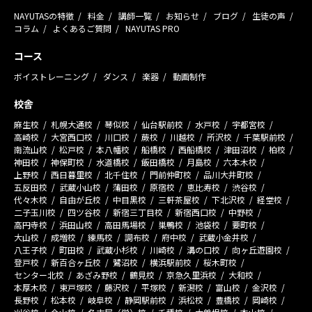
NAYUTASの特徴
料金
講師一覧
お知らせ
ブログ
生徒の声
コラム
よくあるご質問
NAYUTAS PRO
コース
ボイストレーニング
ダンス
楽器
動画制作
校舎
麻生校
札幌大通校
琴似校
仙台駅前校
水戸校
宇都宮校
高崎校
大宮西口校
川口校
蕨校
川越校
所沢校
千葉駅前校
南流山校
松戸校
本八幡校
船橋校
西船橋校
津田沼校
柏校
神田校
神保町校
水道橋校
飯田橋校
月島校
六本木校
上野校
西日暮里校
北千住校
門前仲町校
品川大井町校
五反田校
武蔵小山校
蒲田校
原宿校
恵比寿校
渋谷校
代々木校
自由が丘校
中目黒校
三軒茶屋校
下北沢校
経堂校
二子玉川校
四ツ谷校
新宿三丁目校
新宿西口校
中野校
高円寺校
浜田山校
高田馬場校
巣鴨校
池袋校
要町校
大山校
成増校
練馬校
調布校
府中校
武蔵小金井校
八王子校
町田校
武蔵小杉校
川崎校
溝の口校
向ヶ丘遊園校
登戸校
新百合ヶ丘校
鷺沼校
横浜駅前校
桜木町校
センター北校
あざみ野校
鶴見校
京急久里浜校
大和校
本厚木校
東戸塚校
藤沢校
平塚校
新潟校
富山校
金沢校
長野校
松本校
岐阜校
静岡駅前校
浜松校
豊橋校
岡崎校