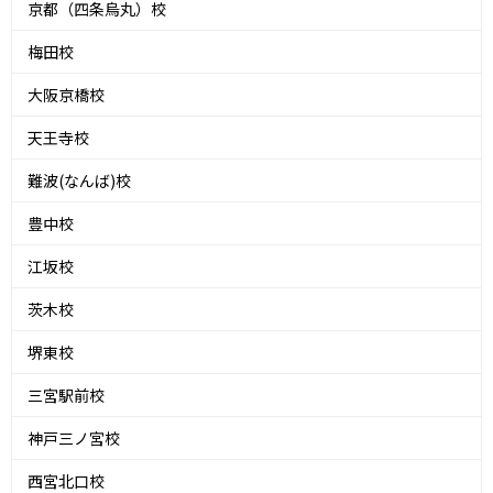
京都（四条烏丸）校
梅田校
大阪京橋校
天王寺校
難波(なんば)校
豊中校
江坂校
茨木校
堺東校
三宮駅前校
神戸三ノ宮校
西宮北口校