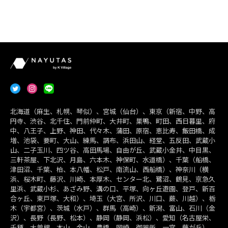
北海道（麻生、札幌、琴似）、宮城（仙台）、東京（新宿、中野、高
円寺、渋谷、北千住、門前仲町、大井町、巣鴨、町田、西日暮里、府
中、八王子、上野、神田、代々木、蒲田、原宿、恵比寿、飯田橋、成
増、池袋、要町、大山、練馬、調布、浜田山、経堂、五反田、武蔵小
山、二子玉川、四ツ谷、高田馬場、自由が丘、武蔵小金井、中目黒、
三軒茶屋、下北沢、月島、六本木、神保町、水道橋）、千葉（船橋、
津田沼、千葉、柏、本八幡、松戸、南流山、西船橋）、神奈川（横
浜、桜木町、藤沢、川崎、本厚木、センター北、鷺沼、鶴見、京急久
里浜、武蔵小杉、あざみ野、溝の口、平塚、向ヶ丘遊園、登戸、新百
合ヶ丘、東戸塚、大和）、埼玉（大宮、所沢、川口、蕨、川越）、栃
木（宇都宮）、茨城（水戸）、群馬（高崎）、新潟、富山、石川（金
沢）、長野（長野、松本）、静岡（静岡、浜松）、愛知（名古屋栄、
千種、大曽根、本山、金山、豊橋、岡崎、御器所、一宮、藤が丘）、