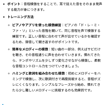
ポイント
：音程模倣をすることで、耳で捉えた音をそのまま発声
する能力が身につきます。
トレーニング方法
:
ピアノやアプリを使った模倣練習
：ピアノの「ド・レ・ミ・
ファ・ソ」といった音階を聞いて、同じ音程を声で模倣する
練習です。正しい音程に合わせて声が出せているかを確認す
るため、録音して聞き返すのがポイントです。
簡単なメロディーの模倣
：短い曲の一部分、例えばサビだけ
を聴き、その音程通りに声を合わせていきます。慣れてきた
ら、テンポやリズムを少しずつ変化させながら模倣し、柔軟
な音程コントロール力をつけていきましょう。
ハミングと歌詞を組み合わせた模倣
：初めにメロディーをハ
ミングで模倣し、次に歌詞付きで再度挑戦すると、音程がズ
レにくくなります。シンプルなフレーズから始め、慣れてき
たら少し難しいメロディーに挑戦するのも効果的です。