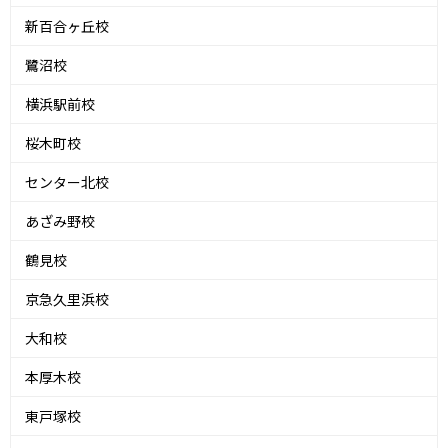
新百合ヶ丘校
鷺沼校
横浜駅前校
桜木町校
センター北校
あざみ野校
鶴見校
京急久里浜校
大和校
本厚木校
東戸塚校