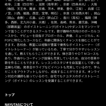
岐阜、三重（四日市）、滋賀（南草津）、京都（四条烏丸）、大阪
（梅田、天王寺、難波、京橋、茨木、堺東、豊中、江坂）、兵庫（三
ノ宮、川西、姫路、西宮、宝塚、明石）、奈良（大和西大寺）、岡山
（岡山、倉敷）、広島、山口（新山口）、香川（高松）、福岡（博
多、西新、北九州小倉、大橋）、佐賀、長崎、熊本、鹿児島、沖縄
（那覇首里） のボイストレーニング(ボイトレ)やダンスをマンツーマ
ンで習うことができるスクールです。歌が趣味の方向けのボーカルコ
ースから、デビューを目指すプロボーカル、声優、ミュージカル、K-
POPに特化したコースなど、年齢に関係なくチャンスを掴むことがで
きます。各校舎、教室には経験が豊富で優秀なボイストレーナー（ボ
イトレトレーナー）が揃っているため、丁寧で分かりやすいレッスン
を通して、教えてもらうことができます。弾き語りやＤＴＭコースも
あり、作曲やレコーディング設備も充実しているため、自分の音楽や
歌を作ることもできます。レッスンのスタジオを自習室として使い自
主練も可能。発表会やライブなどイベントも充実しているので、学ん
だことをアウトプットしながら、成長することができます。オンライ
ン対応の講師も揃っているので、自宅でもナユタスのボイストレーニ
ング（ボイトレ）のレッスンを受講することができます。
トップ
NAYUTASについて