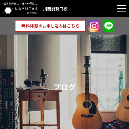
苦手を好きに 好きが得意に
togg
川西能勢口校
navi
ブログ