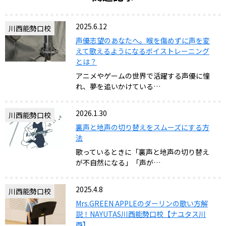
2025.6.12
川西能勢口校
声優志望のあなたへ。喉を傷めずに声を変
えて歌えるようになるボイストレーニング
とは？
アニメやゲームの世界で活躍する声優に憧
れ、夢を追いかけている…
2026.1.30
川西能勢口校
裏声と地声の切り替えをスムーズにする方
法
歌っているときに「裏声と地声の切り替え
が不自然になる」「声が…
2025.4.8
川西能勢口校
Mrs.GREEN APPLEのダーリンの歌い方解
説！NAYUTAS川西能勢口校【ナユタス川
西】