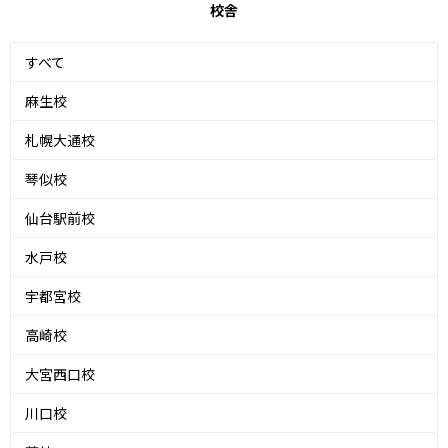
校舎
すべて
麻生校
札幌大通校
琴似校
仙台駅前校
水戸校
宇都宮校
高崎校
大宮西口校
川口校