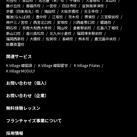
刈谷校
金山校
名古屋（栄）校
千種校
大曽根校
本山校
藤が丘校
御器所校
一宮校
四日市校
滋賀南草津校
京都（四条烏丸）校
梅田校
大阪京橋校
天王寺校
難波(なんば)校
豊中校
江坂校
茨木校
堺東校
三宮駅前校
神戸三ノ宮校
西宮北口校
宝塚校
川西能勢口校
姫路校
明石校
奈良大和西大寺校
岡山校
倉敷駅前校
広島八丁堀校
新山口校
香川高松校
北九州小倉校
福岡博多駅前校
福岡西新校
大橋校
佐賀校
長崎校
熊本校
鹿児島中央校
那覇首里校
関連サービス
K Village 韓国語
K Village 韓国留学
K Village Pilates
K Village MODULY
お問い合わせ（個人）
お問い合わせ（企業）
無料体験レッスン
フランチャイズ事業について
採用情報