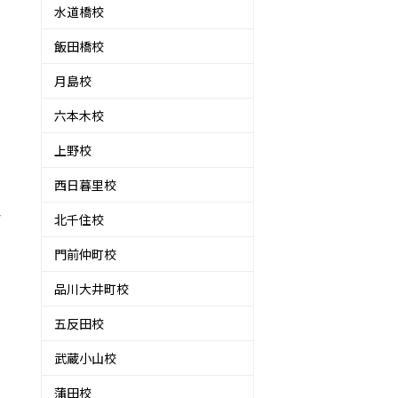
水道橋校
飯田橋校
月島校
六本木校
上野校
西日暮里校
北千住校
門前仲町校
品川大井町校
切
五反田校
武蔵小山校
し
蒲田校