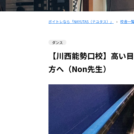
ボイトレなら「NAYUTAS（ナユタス）」
›
校舎一
ダンス
【川西能勢口校】高い目
方へ（Non先生）