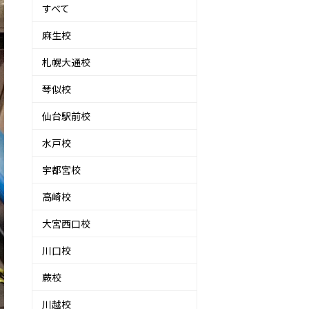
すべて
麻生校
札幌大通校
琴似校
仙台駅前校
水戸校
宇都宮校
高崎校
大宮西口校
川口校
蕨校
川越校