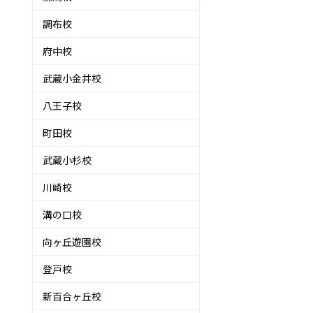
調布校
府中校
武蔵小金井校
八王子校
町田校
武蔵小杉校
川崎校
溝の口校
向ヶ丘遊園校
登戸校
新百合ヶ丘校