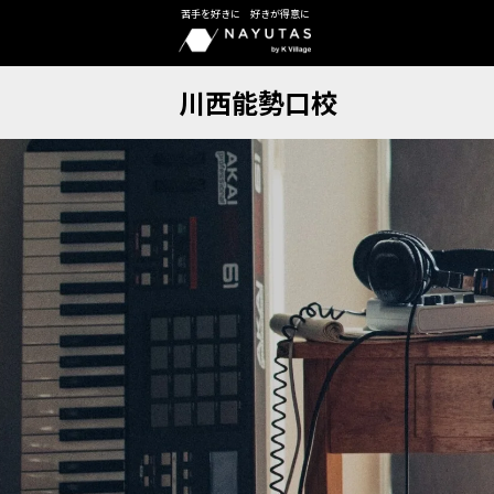
苦手を好きに 好きが得意に
川西能勢口校